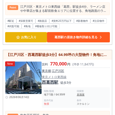
江戸川区・東京メトロ東西線「葛西」駅徒歩4分、ラーメン店
Point
や中華店が集まる駅前飲食エリアに位置する、角地路面のラー
メン店居抜き物件です。 葛西駅周辺でラーメン店、つけ麺、ま
ぜそば、中華そば、町中華、カウンター中心の小箱飲食店開業
#駅近
#深夜営業可
#路面店
#賃料20万円以下
#新着物件
#注目物件
を検討している方に、ぜひ現地をご確認いただきたい募集案件
#内覧可能
#角地
#看板取り付け可能
です。 本物件の大きな魅力は、葛西駅徒歩4分という駅近立地
に加え、角地路面店舗として通行人に店舗の存在を伝えやすい
点です。 ラーメン店においては、駅からの距離、店前の見え
☆
お気に入り
葛西駅の居抜き物件詳細を見る
方、看板、メニュー掲出、入口の入りやすさが非常に重要で
す。 本物件は角地に位置しているため、通りからの視認性や店
頭訴求を確認しやすく、ラーメン業態のように「何を出す店
か」を一瞬で伝える業態と相性を確認したい物件です。 葛西駅
【江戸川区・西葛西駅徒歩3分】64.99坪の大型物件！角地に位置する好立地
は1日平均乗降客数が約10万人規模の駅で、東西線沿線の中で
も利用者の多い駅の一つです。 駅周辺には住宅、学校、事業
770,000
New
所、商業施設、生活店舗が集まり、通勤・通学、買い物、食
賃料
円
(坪@ 11,847円)
事、仕事帰りの利用など、日常的な人の流れがあります。派手
東京都
江戸川区
な繁華街というより、地域住民と駅利用者の日常需要を取り込
む飲食店に向いたエリアです。 葛西駅半径500m圏内には飲食
東京メトロ東西線
店が約297店、そのうちラーメン店は約19店確認されていま
西葛西駅
徒歩3分
す。 周辺にはラーメン店、中華店、チェーン系店舗、個性派の
麺業態も見られ、ラーメンで勝負するには競合のあるエリアで
階数/面積
現業態
す。 ただし、これは見方を変えれば、葛西駅前にラーメン需
地下1階 / 64.99坪
居酒屋
要・中華需要・食事需要がすでに形成されているということで
2026年06月14日
造作代金
条件
もあります。 ラーメン店が少なすぎて需要を一から作る場所で
無償
スケルトン
はなく、ラーメンを食べる人がいる駅前エリアの中で、どう差
別化するかを考える物件です。 周辺を見ると、チェーン系ラー
メン、タンメン系、町中華、麻辣系、変わり種中華などが点在