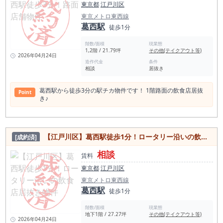
東京都
江戸川区
東京メトロ東西線
葛西駅
徒歩1分
階数/面積
現業態
1,2階 / 21.79坪
その他(テイクアウト等)
2026年04月24日
造作代金
条件
相談
居抜き
葛西駅から徒歩3分の駅チカ物件です！ 1階路面の飲食店居抜
Point
き♪
【江戸川区】葛西駅徒歩1分！ロータリー沿いの飲食店居抜き物件
[成約済]
相談
賃料
東京都
江戸川区
東京メトロ東西線
葛西駅
徒歩1分
階数/面積
現業態
地下1階 / 27.27坪
その他(テイクアウト等)
2026年04月24日