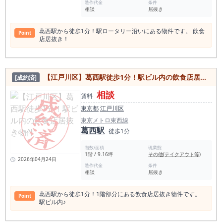
造作代金
条件
相談
居抜き
葛西駅から徒歩1分！駅ロータリー沿いにある物件です。 飲食
Point
店居抜き！
【江戸川区】葛西駅徒歩1分！駅ビル内の飲食店居抜き物件
[成約済]
相談
賃料
東京都
江戸川区
東京メトロ東西線
葛西駅
徒歩1分
階数/面積
現業態
1階 / 9.16坪
その他(テイクアウト等)
2026年04月24日
造作代金
条件
相談
居抜き
葛西駅から徒歩1分！1階部分にある飲食店居抜き物件です。
Point
駅ビル内♪