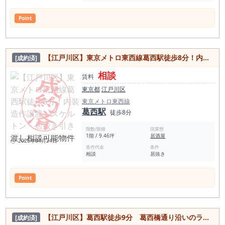
Point
【江戸川区】東京メトロ東西線葛西駅徒歩8分！内装造作譲渡・スケルトン・居抜き引き渡し相談可能物件
[成約済]
相談
賃料
東京都
江戸川区
東京メトロ東西線
葛西駅
徒歩8分
階数/面積
現業態
1階 / 9.46坪
居酒屋
2026年04月24日
造作代金
条件
相談
居抜き
Point
【江戸川区】葛西駅徒歩9分 葛西橋通り沿いのラーメン店居抜き物件
[成約済]