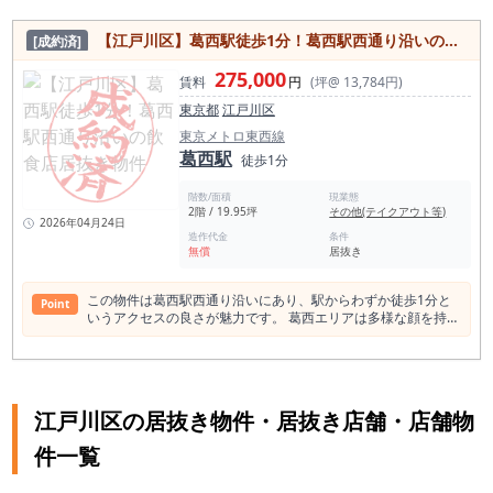
【江戸川区】葛西駅徒歩1分！葛西駅西通り沿いの飲食店居抜き物件
[成約済]
275,000
賃料
円
(坪@ 13,784円)
東京都
江戸川区
東京メトロ東西線
葛西駅
徒歩1分
階数/面積
現業態
2階 / 19.95坪
その他(テイクアウト等)
2026年04月24日
造作代金
条件
無償
居抜き
この物件は葛西駅西通り沿いにあり、駅からわずか徒歩1分と
Point
いうアクセスの良さが魅力です。 葛西エリアは多様な顔を持
ち、特にファミリー層や若者に人気があります。 この物件では
無償で飲食店の造作を利用できるため、新規事業者や拡大を考
えている既存事業者にとっても最適です。 立地の良さと利便
性、そして江戸川区の活気ある環境は、あなたのビジネスを成
功に導く重要な要素となり得ます。是非この機会にご検討くだ
江戸川区の居抜き物件・居抜き店舗・店舗物
さい。
件一覧