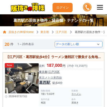
ログイン
葛西駅の居抜き物件・貸店舗・テナントの一覧
居抜きの神様Home
東京都
江戸川区
葛西駅の居抜き物件・貸
20
件
1～20件表示
【江戸川区・葛西駅徒歩4分】ラーメン激戦区で勝負する角地路面のラーメン店居抜き物件／約9.66坪
187,000
New
賃料
円
(坪@ 19,358円)
東京都
江戸川区
東京メトロ東西線
葛西駅
徒歩4分
階数/面積
現業態
1階 / 9.66坪
ラーメン
2026年07月15日
造作代金
条件
相談
居抜き