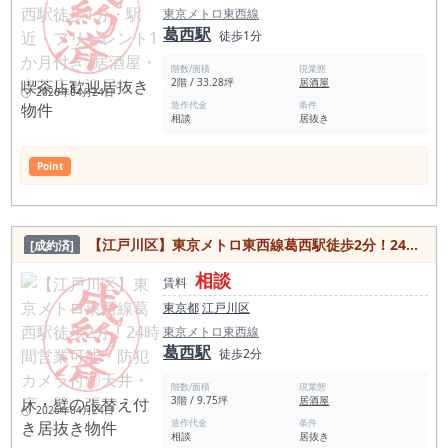
東京メトロ東西線
葛西駅
徒歩1分
階数/面積
現業態
2階 / 33.28坪
居酒屋
2026年04月24日
造作代金
条件
相談
居抜き
Point
【江戸川区】東京メトロ東西線葛西駅徒歩2分！24時間営業可能・防犯カメラ付◎天井・床・壁の張替え付き居抜き物件
[成約済]
相談
賃料
東京都
江戸川区
東京メトロ東西線
葛西駅
徒歩2分
階数/面積
現業態
3階 / 9.75坪
居酒屋
2026年04月24日
造作代金
条件
相談
居抜き