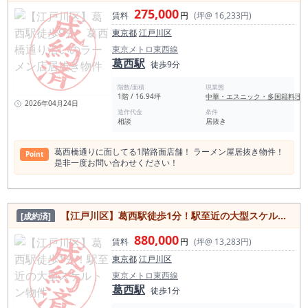
275,000
賃料
円
(坪@ 16,233円)
東京都
江戸川区
東京メトロ東西線
葛西駅
徒歩9分
階数/面積
現業態
1階 / 16.94坪
中華・エスニック・多国籍料理
2026年04月24日
造作代金
条件
相談
居抜き
葛西橋通りに面してる1階路面店舗！ ラーメン屋居抜き物件！
Point
是非一度お問い合わせください！
【江戸川区】葛西駅徒歩1分！駅至近の大型スケルトン物件
[成約済]
880,000
賃料
円
(坪@ 13,283円)
東京都
江戸川区
東京メトロ東西線
葛西駅
徒歩1分