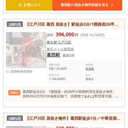
いお店をオープンされる方や、立地条件に優れた物件をお探し
☆
お気に入り
葛西駅の居抜き物件詳細を見る
の方におすすめです。詳細や内覧のご希望など、お気軽にお問
い合わせください。物件の詳細や条件についてお伝えいたしま
す。 ＜葛西駅飲食店数 376件＞（食べログ調べ） 居酒
屋 114店 和食 104店 洋食・西洋料理 42店 中華料理
【江戸川区 葛西 居抜き】駅徒歩2分/1階路面26坪・賃料39.6万円/韓国料理店居抜き（競合少・即営業可）
[成約済]
28店 バー 27店 カフェ 24店 ラーメン店 24店 焼
肉ホルモン 22店 アジアエスニック 18店 スイーツ店 17店 パ
396,000
ン・サンドイッチ 12店 カレー 11店 パン・サンドイッチ 10店
賃料
円
(坪@ 14,743円)
＜葛西駅周辺スポット情報＞ ROCKLANDS（ロックランズ）
東京都
江戸川区
長島一号公園 滝野公園 仲町公園 正應寺 地下鉄博物館 葛西東公
園 新田公園 江戸川区葛西ラグビースポーツパーク 南葛西少年
東京メトロ東西線
野球広場 フラワーガーデン 総合レクリエーション公園 新左近
葛西駅
徒歩2分
川親水公園 江戸川区自然動物園 なぎさ公園 葛西臨海水族園 ダ
イヤと花の大観覧車 葛西臨海公園発着場 臨海球技場野球場 ロ
階数/面積
現業態
ッテ葛西ゴルフ ＜葛西駅1日平均乗降客数＞ 東京メトロ東西線
1階 / 26.86坪
居酒屋
葛西駅 95,955人（2023年度）
2026年04月30日
造作代金
条件
1,100,000円
居抜き
葛西駅徒歩2分、1階路面・約26坪の韓国料理店居抜き物件。
Point
賃料39.6万円の中規模店舗で、同業態であれば即営業可能。駅
利用者約10万人の生活導線上に位置し、周辺飲食店301件の中
で韓国料理はわずか7件と競合が少ないエリア。地域密着型の
飲食店開業に適した居抜き店舗です。 ■ 葛西駅徒歩2分｜約10
万人が利用する生活導線の中心立地 本物件は、東京メトロ東西
【江戸川区 居抜き物件】葛西駅徒歩1分／中華居酒屋居抜き16坪／駅前角地・看板多数で視認性◎／葛西飲食店居抜き／飲食店開業向け貸店舗
[成約済]
線「葛西駅」徒歩2分の好立地に位置しています。 葛西駅は1
日平均約9万9,000人が利用する高利用駅であり、江戸川区内で