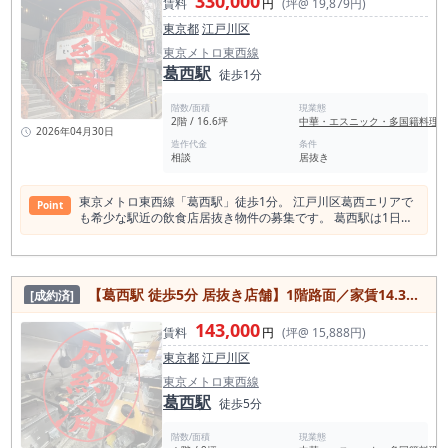
330,000
も安定した人の流れがあるエリアです。 特に葛西は、都心への
賃料
円
(坪@ 19,879円)
通勤者が多いベッドタウンとしての性格が強く、 ・朝夕の通勤
東京都
江戸川区
導線 ・平日夜の外食需要 ・週末のファミリー利用 といった“日
常利用型の飲食需要”が安定しているのが特徴です。 一過性で
東京メトロ東西線
はなく、継続的な売上を積み上げやすい環境が整っています。
葛西駅
徒歩1分
■ 駅徒歩2分×1階路面｜自然集客が見込めるポジション 駅徒歩
2分という近さに加え、1階路面という条件は飲食店において重
階数/面積
現業態
要な要素です。 来店動機の多くが「視認性」と「入りやすさ」
2階 / 16.6坪
中華・エスニック・多国籍料理
に依存する中で、 ・通行人の目に入りやすい ・ふらっと立ち
2026年04月30日
寄りやすい ・看板効果を最大化できる といったメリットがあ
造作代金
条件
相談
居抜き
ります。 特に葛西エリアのような生活動線型の街では、こ
の“通り道にある”という価値が売上に直結します。 ■ 約26坪｜
しっかり売上を作れる中規模店舗 本物件は約26.86坪の広さを
東京メトロ東西線「葛西駅」徒歩1分。 江戸川区葛西エリアで
Point
有しており、 ・客席数を確保できる ・グループ利用に対応で
も希少な駅近の飲食店居抜き物件の募集です。 葛西駅は1日平
きる ・回転だけでなく客単価も狙える というバランスの良い
均乗降人員約99,000人を誇る東西線有数の利用駅で、周辺には
サイズ感です。 小箱と比較すると、売上の上限を引き上げやす
約300店舗以上の飲食店が集積する人気グルメエリアです。 東
く、 一方で大型店ほどの固定費リスクも抑えられる“実用的な
京メトロ東西線「葛西駅」徒歩1分。 江戸川区でも屈指の飲食
広さ”です。 しっかりとした店舗運営を考えている方にとっ
店エリアで募集が出た、中華居酒屋の居抜き物件です。 葛西駅
て、現実的な選択肢となります。 ■ 韓国料理店居抜き｜同業態
【葛西駅 徒歩5分 居抜き店舗】1階路面／家賃14.3万円・約9坪｜江戸川区飲食店開業向け
[成約済]
は2024年度の1日平均乗降人員が約99,258人と、東京メトロ東
ならスムーズに開業可能 本物件は韓国料理店の居抜きであり、
西線の中でも利用者数が多い駅の一つ。 近年は利用者数も回復
・厨房設備の活用 ・内装の流用 ・レイアウトの親和性 が期待
143,000
傾向にあり、10万人規模の利用がある生活導線の強いエリアと
賃料
円
(坪@ 15,888円)
できます。 特に韓国料理業態での出店を検討している場合、
して飲食店需要が非常に高い地域です。 また、葛西駅半径
初期投資を抑えつつスピード感のある開業が可能です。 ■ 韓国
東京都
江戸川区
500m圏内には飲食店が約301店舗あり、飲食業が成立しやす
料理は周辺7件のみ｜競合が少ないエリア 葛西駅半径500m圏
いマーケットが形成されています。 その中でも中華料理店はわ
東京メトロ東西線
内には飲食店が約301件存在しますが、 その中で韓国料理はわ
ずか18店舗程度と、業態バランスとしてもまだ出店余地がある
葛西駅
ずか7件に留まります。 これはつまり、 「需要はあるが供給が
徒歩5分
エリアです。 本物件はその葛西駅の北口を出てすぐの好立地。
多すぎない状態」 であり、出店ポジションを確保しやすい環境
駅から徒歩1分というアクセスの良さに加え、角地に位置する
です。 過度な競争に巻き込まれず、 エリア内での認知を取り
階数/面積
現業態
ため視認性が非常に高い店舗となっています。 建物は2階店舗