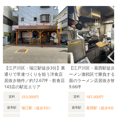
【江戸川区・瑞江駅徒歩3分】裏
【江戸川区・葛西駅徒歩
通りで常連づくりを狙う洋食店
ーメン激戦区で勝負する
居抜き物件／約12.67坪・飲食店
面のラーメン店居抜き物
143店の駅近エリア
9.66坪
253,000円
187,000円
賃料
賃料
瑞江駅（徒歩3分）
葛西駅（徒歩4分
最寄駅
最寄駅