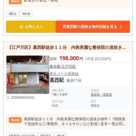
飲⾷店可 駅近・角地
Point
しています。 一方で、王道の中華そば、淡麗系、鶏清湯、豚骨
醤油、味噌専門、つけ麺専門、まぜそば専門など、打ち出し方
次第でまだ入り込む余地を検討できる商圏です。 単に「ラーメ
#駅近
#角地
ン店を出す」のではなく、スープ、麺、看板商品、価格帯、提
供スピード、ランチ需要、夜の食事需要を明確に設計すること
☆
お気に入り
西葛西駅の居抜き物件詳細を見る
で、既存店との差別化を狙えます。 店舗面積は約9.66坪です。
大箱ではありませんが、ラーメン店にとっては、カウンター中
心の少人数運営や、回転率を意識した店舗設計と相性を確認し
やすいサイズ感です。 席数を無理に増やすよりも、厨房動線、
提供スピード、券売機や注文導線、カウンター配置、客席回転
【江戸川区】葛西駅徒歩１１分 内装美麗な整体院の居抜き物件！
を重視した設計が重要になります。 個人開業、初出店、既存店
の小規模出店、職人型のラーメン店などに検討しやすい広さで
198,000
賃料
円
(坪@ 20,204円)
す。 現況はラーメン店居抜きです。 既存の厨房区画、客席レ
イアウト、給排気、給排水、ガス・電気容量などを活用できる
東京都
江戸川区
場合、スケルトンからラーメン店を作る場合と比較して、開業
東京メトロ東西線
準備期間や工事範囲を抑えられる可能性があります。特にラー
葛西駅
徒歩11分
メン業態は、厨房設備、排気、給水、排水、ガス容量などの確
認項目が多いため、既存状態をどこまで活かせるかは重要な判
断材料になります。 葛西でラーメン店を開業する場合、競合が
階数/面積
現業態
1階 / 9.8坪
美容室・理容室
あるからこそ、店頭での分かりやすさが重要です。 「あっさり
2026年04月24日
中華そば」「濃厚味噌」「つけ麺専門」「まぜそば専門」「家
造作代金
条件
系ではない王道醤油」「町中華寄りのラーメン定食」など、通
無償
居抜き
行人が一目で入店動機を持てる打ち出しを作る必要がありま
す。本物件は角地路面のため、看板、暖簾、メニュー掲出、写
葛西駅徒歩１１分 内装美麗な整体院の居抜き物件！ 1階路面
真、価格表示を工夫することで、店前通行者に訴求しやすい点
Point
で視認性も◎ 事務所、ネイルサロンなど歓迎♪ 是非一度お問い
が魅力です。 また、葛西駅周辺は住宅地としての性格も強く、
合わせください！
ランチだけでなく、夜の食事利用、仕事帰りの一杯、家族利
用、学生・単身者の食事需要なども想定できます。 ラーメン単
#看板取り付け可能
#路面店
#角地