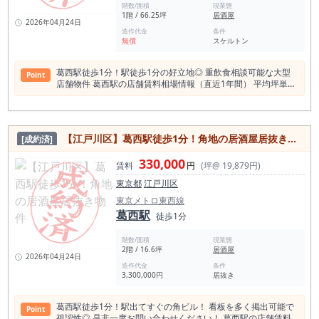
階数/面積
現業態
1階 / 66.25坪
居酒屋
2026年04月24日
造作代金
条件
無償
スケルトン
葛西駅徒歩1分！駅徒歩1分の好立地◎ 重飲食相談可能な大型
Point
店舗物件 葛西駅の店舗賃料相場情報（直近1年間） 平均坪単価
15,264円 最も高い坪単価 23,319円 最低坪単価 7,692円
一番多い階 地上１階 葛西駅の平均賃料相場年別推移（2021
年〜2024年） 平均坪単価 2024年 15,046円 2023年 14,567円
2022年 15,847円 2021年 14,560円 ＜葛西駅飲食店数 376件
【江戸川区】葛西駅徒歩1分！角地の居酒屋居抜き物件
[成約済]
＞（食べログ調べ） 居酒屋 114店 和食 104店 洋食・
西洋料理 42店 中華料理 28店 バー 27店 カフェ
330,000
24店 ラーメン店 24店 焼肉ホルモン 22店 アジアエスニック 18
賃料
円
(坪@ 19,879円)
店 スイーツ店 17店 パン・サンドイッチ 12店 カレー 11店 パ
東京都
江戸川区
ン・サンドイッチ 10店 ＜葛西駅周辺スポット情報＞
ROCKLANDS（ロックランズ） 長島一号公園 滝野公園 仲町公
東京メトロ東西線
園 正應寺 地下鉄博物館 葛西東公園 新田公園 江戸川区葛西ラグ
葛西駅
徒歩1分
ビースポーツパーク 南葛西少年野球広場 フラワーガーデン 総
合レクリエーション公園 新左近川親水公園 江戸川区自然動物
階数/面積
現業態
園 なぎさ公園 葛西臨海水族園 ダイヤと花の大観覧車 葛西臨海
2階 / 16.6坪
居酒屋
公園発着場 臨海球技場野球場 ロッテ葛西ゴルフ ＜葛西駅1日
2026年04月24日
平均乗降客数＞ 東京メトロ東西線葛西駅 95,955人（2023年
造作代金
条件
3,300,000円
居抜き
度）
葛西駅徒歩1分！駅出てすぐの角ビル！ 看板を多く掲出可能で
Point
視認性◎ 是非一度お問い合わせください！ 葛西駅の店舗賃料