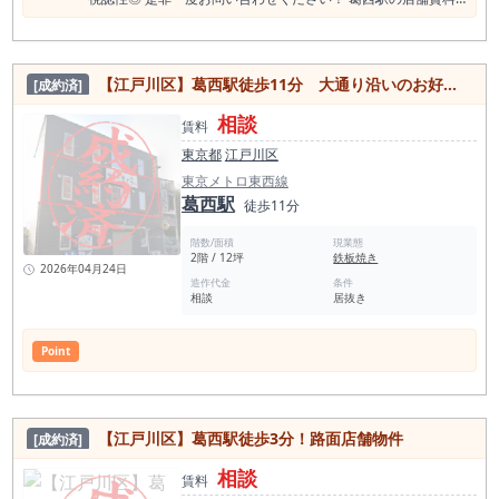
相場情報（直近1年間） 平均坪単価 15,264円 最も高い坪
単価 23,319円 最低坪単価 7,692円 一番多い階 地上１階 葛西駅
の平均賃料相場年別推移（2021年〜2024年） 平均坪単価
2024年 15,046円 2023年 14,567円 2022年 15,847円 2021年
【江戸川区】葛西駅徒歩11分 大通り沿いのお好み焼き店居抜き店舗物件
[成約済]
14,560円 ＜葛西駅飲食店数 376件＞（食べログ調べ） 居酒
屋 114店 和食 104店 洋食・西洋料理 42店 中華料理
相談
28店 バー 27店 カフェ 24店 ラーメン店 24店 焼
賃料
肉ホルモン 22店 アジアエスニック 18店 スイーツ店 17店 パ
東京都
江戸川区
ン・サンドイッチ 12店 カレー 11店 パン・サンドイッチ 10店
＜葛西駅周辺スポット情報＞ ROCKLANDS（ロックランズ）
東京メトロ東西線
長島一号公園 滝野公園 仲町公園 正應寺 地下鉄博物館 葛西東公
葛西駅
徒歩11分
園 新田公園 江戸川区葛西ラグビースポーツパーク 南葛西少年
野球広場 フラワーガーデン 総合レクリエーション公園 新左近
階数/面積
現業態
川親水公園 江戸川区自然動物園 なぎさ公園 葛西臨海水族園 ダ
2階 / 12坪
鉄板焼き
イヤと花の大観覧車 葛西臨海公園発着場 臨海球技場野球場 ロ
2026年04月24日
ッテ葛西ゴルフ ＜葛西駅1日平均乗降客数＞ 東京メトロ東西線
造作代金
条件
相談
居抜き
葛西駅 95,955人（2023年度）
Point
【江戸川区】葛西駅徒歩3分！路面店舗物件
[成約済]
相談
賃料