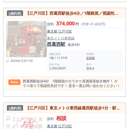
「約9坪」という条件が揃う物件は限られます。 葛西駅居抜
き、葛西居抜き、葛西駅飲食店開業を具体的に進めたい方は、
まずは現地をご確認ください。 お問い合わせお待ちしておりま
【江戸川区】西葛西駅徒歩4分／1階路面／視認性良好／カラオケ居酒屋／居抜き物件／約11.91坪
[成約済]
す。 葛西駅で居抜き店舗を探している方にとって、 「徒歩5
分」「1階路面」「家賃15万円未満」という条件は希少性◎で
374,000
す。 葛西駅居抜き、葛西駅飲食店開業を本気で検討している方
賃料
円
(坪@ 31,402円)
は、 この条件が揃う今のうちに、ぜひ現地をご確認ください。
東京都
江戸川区
東京メトロ東西線
西葛西駅
徒歩4分
階数/面積
現業態
1階 / 11.91坪
居酒屋
2025年12月11日
造作代金
条件
2,200,000円
居抜き
西葛西駅徒歩4分 1階路面のカラオケ居酒屋居抜き物件！ ガ
Point
ラス張りで視認性良好です！ 是非一度お問い合わせください！
【江戸川区】東京メトロ東西線葛西駅徒歩1分・駅近・フリーレント1か月付き♪居酒屋・喫茶店歓迎居抜き物件
[成約済]
相談
賃料
東京都
江戸川区