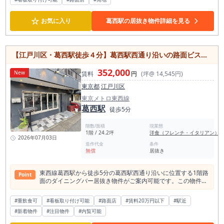
品だけでなく、餃子、チャーハン、唐揚げ、ミニ丼、定食要
素、テイクアウトに頼らない店内飲食の組み立てなど、客単価
☆
と回転数をどう作るかがポイントになります。 一方で、ラーメ
お気に入り
葛西駅の居抜き物件詳細を見る
ン店が集まるエリアである以上、楽な物件ではありません。 競
合はあります。だからこそ、内見時には周辺店舗の業態、価格
帯、昼夜の人流、駅からの導線、店前の視認性を確認すること
をおすすめします。 周辺にチェーン系や中華系が多い中で、自
【江戸川区・葛西駅徒歩４分】葛西駅西通り沿いの路面ビストロ居抜き物件/契約金250万円以下
分の業態がどの立ち位置を取れるかを現地で判断しやすい物件
です。 業態業種制限はありませんが、営業時間については深夜
352,000
New
賃料
円
(坪@ 14,545円)
営業に制限があります。 深夜帯までの営業を前提とする場合
は、事前確認が必要です。また、故障品として入口右手冷蔵庫
東京都
江戸川区
の故障、シャッターが閉まらない状態での現況有姿の記載があ
東京メトロ東西線
ります。 設備利用を前提とする場合は、内見時に状態確認をお
葛西駅
願いいたします。 厨房設備、排気、給排水、電気・ガス容量、
徒歩5分
空調、看板掲出位置、店頭の見え方についても必ずご確認くだ
さい。 江戸川区でラーメン店居抜き物件を探している方、葛西
階数/面積
現業態
駅周辺で麺業態の開業を検討している方、駅近・角地・路面の
1階 / 24.2坪
洋食（フレンチ・イタリアン）
2026年07月03日
小箱店舗で勝負したい方には、一度現地をご確認いただきたい
造作代金
条件
物件です。葛西駅徒歩4分、ラーメン店が集まる駅前飲食エリ
無償
居抜き
ア、角地路面、約9.66坪のラーメン店居抜き。競合のある商圏
で、あえてラーメンで勝負したい方におすすめの募集案件で
す。
東西線葛西駅から徒歩5分の葛西駅西通り沿いに位置する1階路
Point
面のダイニングバー居抜き物件がご案内可能です。この物件は
間口が広く、看板も大きく掲出可能で視認性が良好です。業態
についてはご相談いただけますので、お好みやニーズに合わせ
#重飲食可
#看板取り付け可能
#路面店
#賃料20万円以下
#駅近
て柔軟に対応いたします。 ただし、営業時間に関しては24時
#新着物件
#注目物件
#内覧可能
までの制限がございますので、ご注意ください。周辺には商業
施設や飲食店が多く、賑やかなエリアに位置しています。新し