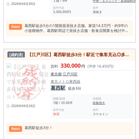
やすい点は大きなメリットと言えます。 ■ 賃料39.6万円｜この
１階 / 9坪
中華・エスニック・多国籍料理
ですが、看板を複数設置できるため、 通行人からの視認性が確
2026年04月30日
条件としてはバランス良好 駅徒歩2分・1階路面・約26坪とい
保しやすいのが大きなポイント。 駅前導線からの視線も入りや
造作代金
条件
う条件で、 賃料は39.6万円（税込）。 坪単価ベースで見て
3,300,000円
居抜き
すく、 実際にストリートビューでも確認できるように、 周辺
も、過度な負担になりにくく、 ・売上に対する家賃比率をコン
は飲食店や店舗が立ち並ぶ駅前商業エリアです。 店舗面積は約
トロールしやすい ・利益設計を組みやすい という点で、現実
16.6坪。 小箱すぎず、大型すぎないため ・中華料理店 ・中華
的な水準です。 立地と広さを考慮すると、バランスの取れた賃
葛西駅徒歩5分の1階路面居抜き店舗。家賃14.3万円・約9坪の
Point
居酒屋 ・町中華 ・バル ・居酒屋 ・多国籍料理 ・アジア料理
料設定です。 ■ 総評｜「立地×サイズ×業態」のバランスが取れ
小規模物件。葛西駅周辺で居抜き店舗・飲食店開業を検討中の
など、幅広い飲食業態に対応可能なサイズ感です。 江戸川区の
た出店向け物件 本物件は、 ・葛西駅徒歩2分 ・1階路面 ・約
方におすすめ。 東京メトロ東西線「葛西駅」徒歩5分、1階路
居抜き物件の中でも、 駅徒歩1分の飲食店居抜きは非常に希少
26坪 ・韓国料理居抜き ・競合が比較的少ない業態 という条件
面の飲食店居抜き物件です。 家賃14.3万円、約9坪（29.75
です。 葛西駅徒歩1分という立地は、 江戸川区の居抜き物件の
が揃った、出店における再現性の高い物件です。 特に、 「し
㎡）のコンパクトサイズ。 葛西駅周辺は半径500m圏内に約
中でも非常に希少性◎な駅近店舗です。 特に葛西駅周辺は、
っかり売上を作りながら、安定的に運営したい」 という方にと
300件の飲食店が集積するエリアです。 駅前一等地は競争も激
東京メトロ東西線の主要駅として 1日約10万人近い乗降客が利
【江戸川区】葛西駅徒歩3分！駅近で集客見込◎多種多様対応可能スケルトン物件
[成約済]
っては、検討に値する内容です。 この物件のように、 ・駅近
しく、賃料も高水準。 本物件は駅徒歩5分ながら、住宅エリア
用する飲食需要の高いエリア。 駅前には飲食店が集積してお
・路面 ・適正サイズ ・特定業態の居抜き が揃うケースは、常
に入り始めるポジション。 駅前型の瞬間集客ではなく、生活導
り、 新規開業でも集客導線を作りやすい環境が整っています。
330,000
に出てくるわけではありません。 特に今回のような 「競合が
線上での“常連型営業”に向いた立地です。 葛西駅居抜き物件を
賃料
円
(坪@ 16,450円)
今回の物件は、 ・葛西駅徒歩1分 ・駅前商業エリア ・角地で
多すぎない業態 × 駅近立地」 は、タイミング次第で早期に動
探している方の中でも、 ・家賃15万円未満で抑えたい ・9坪前
視認性良好 ・看板設置可能 ・約16坪の飲食店向けサイズ とい
東京都
江戸川区
く傾向があります。 そしてこういった物件は、 👉 検討してい
後の小規模店舗で始めたい ・固定費を抑えて堅実に開業したい
う、 江戸川区の居抜き物件の中でも条件の整った店舗です。
る人ではなく、動いた人から決まります。 少しでも ・葛西で
という方にフィットします。 現在の葛西駅周辺では、 「徒歩5
東京メトロ東西線
実際に 「江戸川区 居抜き物件」 「葛西 居抜き物件」 「葛西
出店したい ・韓国料理で勝負したい ・駅近路面で勝負したい
分以内×1階路面×家賃15万円未満」の条件が揃う居抜き店舗は
葛西駅
飲食店 居抜き」 といった検索でも人気の高いエリアのため、
徒歩3分
と考えているのであれば、 まずは一度、現地をご確認くださ
多くありません。 多国籍・カレー・エスニックなどの前業態実
このような立地条件の物件は早期に決まるケースが多い傾向が
い。 図面や写真では分からない「導線」「人の流れ」「立地の
績がありますが、 用途は必ずしも限定されません（業態相
あります。 江戸川区で飲食店居抜き物件をお探しの方、 葛西
階数/面積
現業態
強さ」は、現地でしか判断できません。 内見は無料です。 こ
談）。 大箱で勝負する立地ではなく、 小箱で堅実に積み上げ
エリアで飲食店開業を検討されている方は、 ぜひ一度現地をご
1階 / 20.06坪
鉄板焼き
の一歩で出店判断が大きく進むケースは多くあります。 👉 こ
る出店戦略向き。 葛西駅で居抜き店舗をお探しの方、 葛西駅
2026年04月24日
確認ください。 お問い合わせ・内見予約は随時受け付けており
の物件が残っているうちに、まずはお問い合わせください。
周辺で飲食店開業を検討中の方は、 まずは一度現地をご確認く
造作代金
条件
ます。
無償
スケルトン
ださい。 現地の視認性、動線、周辺環境は写真だけでは判断で
きません。 葛西居抜き・葛西駅居抜きで本気で探している方に
とって、 この価格帯は検討材料になるはずです。 葛西駅で居
葛西駅徒歩3分！
Point
抜き店舗を探している方、 葛西駅徒歩5分以内で飲食店開業を
検討している方にとって、 「1階路面」「家賃15万円未満」