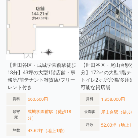
【世田谷区・成城学園前駅徒歩
【世田谷区・尾山台駅徒歩
18分】43坪の大型1階店舗・事
分】172㎡の大型1階テナ
務所/前テナント雑貨店/フリー
トイレ2ヶ所完備/多用途
レント付き
可能な貸店舗
660,660円
1,958,000円
賃料
賃料
成城学園前駅（徒歩18
尾山台駅（徒歩8
最寄
最寄駅
駅
分）
52.03坪（地上1階
坪数
43.62坪（地上1階）
坪数