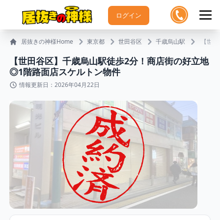
ログイン
居抜きの神様Home
東京都
世田谷区
千歳烏山駅
【世田
【世田谷区】千歳烏⼭駅徒歩2分！商店街の好立地
◎1階路面店スケルトン物件
情報更新日：2026年04月22日