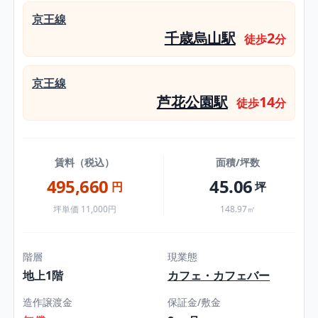
京王線
千歳烏山駅
2
徒歩
分
京王線
芦花公園駅
14
徒歩
分
賃料（税込）
面積/坪数
495,660
45.06
円
坪
坪単価 11,000円
148.97㎡
階層
現業態
地上1階
カフェ・カフェバー
造作譲渡金
保証金/敷金