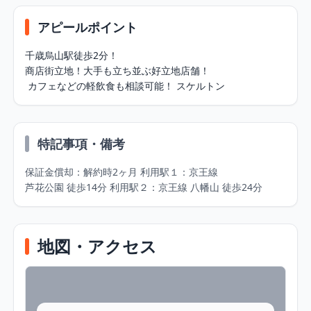
アピールポイント
千歳烏⼭駅徒歩2分！

商店街⽴地！⼤⼿も⽴ち並ぶ好⽴地店舗！

 カフェなどの軽飲⾷も相談可能！ スケルトン
特記事項・備考
保証⾦償却：解約時2ヶ⽉ 利⽤駅１：京王線

芦花公園 徒歩14分 利⽤駅２：京王線 ⼋幡⼭ 徒歩24分
地図・アクセス