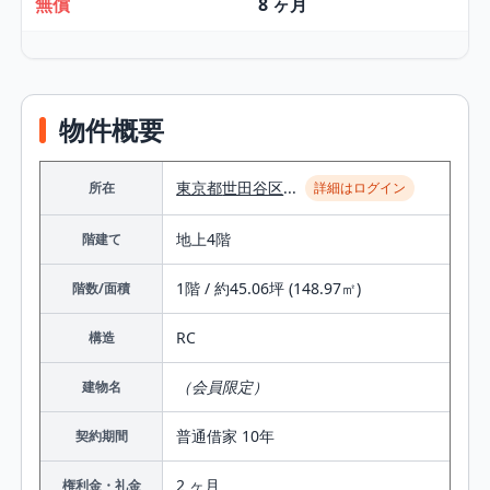
無償
8 ヶ月
物件概要
東京都
世田谷区
...
所在
詳細はログイン
地上4階
階建て
1階 / 約45.06坪 (148.97㎡)
階数/面積
RC
構造
（会員限定）
建物名
普通借家 10年
契約期間
2 ヶ月
権利金・礼金