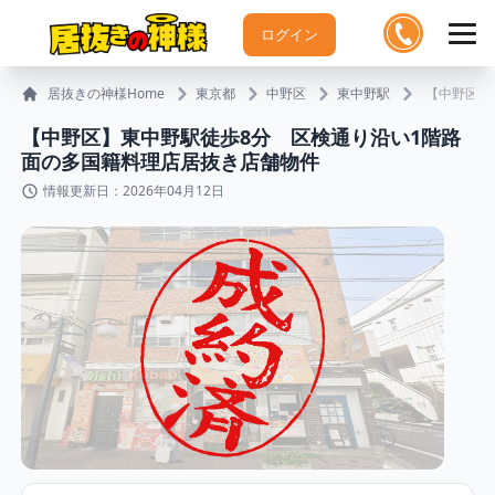
ログイン
居抜きの神様Home
東京都
中野区
東中野駅
【中野区】
【中野区】東中野駅徒歩8分 区検通り沿い1階路
面の多国籍料理店居抜き店舗物件
情報更新日：2026年04月12日