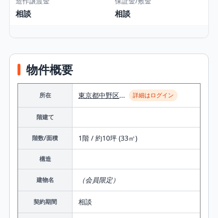
造作譲渡金
保証金/敷金
相談
相談
物件概要
東京都
中野区
...
所在
詳細はログイン
階建て
1階 / 約10坪 (33㎡)
階数/面積
構造
（会員限定）
建物名
相談
契約期間