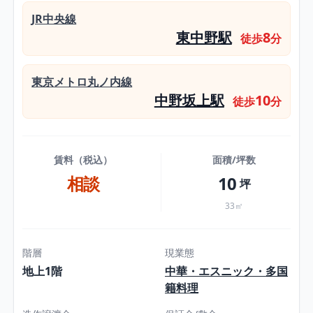
JR中央線
東中野駅
8
徒歩
分
東京メトロ丸ノ内線
中野坂上駅
10
徒歩
分
賃料（税込）
面積/坪数
相談
10
坪
33㎡
階層
現業態
地上1階
中華・エスニック・多国
籍料理