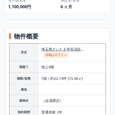
1,100,000円
6 ヶ月
物件概要
埼玉県
さいたま市見沼区
...
所在
詳細はログイン
地上4階
階建て
1階 / 約22.19坪 (73.36㎡)
階数/面積
構造
（会員限定）
建物名
普通借家 2年
契約期間