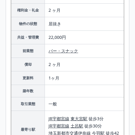
2 ヶ月
権利金・礼金
居抜き
物件の状態
22,000円
共益・管理費
バー・スナック
前業態
2 ヶ月
償却
1ヶ月
更新料
築年数
一般
取引業態
JR宇都宮線
東大宮駅
徒歩3分
JR宇都宮線
土呂駅
徒歩30分
最寄り駅
埼玉新都市交通伊奈線
今羽駅
徒歩42