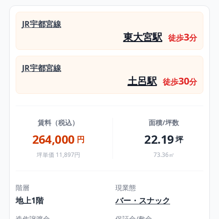
JR宇都宮線
東大宮駅
3
徒歩
分
JR宇都宮線
土呂駅
30
徒歩
分
賃料（税込）
面積/坪数
264,000
22.19
円
坪
坪単価 11,897円
73.36㎡
階層
現業態
地上1階
バー・スナック
造作譲渡金
保証金/敷金