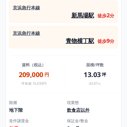
京浜急行本線
新馬場駅
2
徒歩
分
京浜急行本線
青物横丁駅
9
徒歩
分
賃料（税込）
面積/坪数
209,000
13.03
円
坪
坪単価 16,039円
43.07㎡
階層
現業態
地下階
飲食店以外
造作譲渡金
保証金/敷金