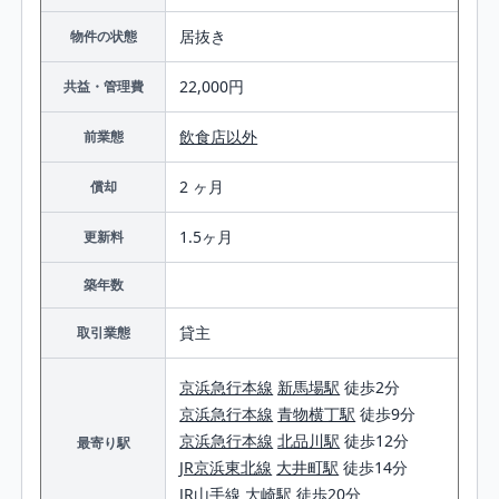
居抜き
物件の状態
22,000円
共益・管理費
飲食店以外
前業態
2 ヶ月
償却
1.5ヶ月
更新料
築年数
貸主
取引業態
京浜急行本線
新馬場駅
徒歩2分
京浜急行本線
青物横丁駅
徒歩9分
京浜急行本線
北品川駅
徒歩12分
最寄り駅
JR京浜東北線
大井町駅
徒歩14分
JR山手線
大崎駅
徒歩20分