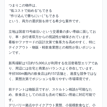
つまりこの物件は、

 “低コストで始める”もできる

 “作り込んで勝ちにいく”もできる

という、両方の選択肢を持てる希少な案件です。

立地は国道15号線沿いという交通量の多い導線に面してお
り、車・歩行者双方からの視認性が確保されています。

看板やファサードの設計次第で集客力を高めやすく、特に
テイクアウト・物販・軽飲食業態との相性が良いポジショ
ンです。

新馬場駅は1日約15,000人が利用する生活密着型エリアであ
り、周辺には住宅と商業がバランスよく存在しています。

半径500m圏内の飲食店は約157店舗と、過度な競争ではな
く、業態次第でポジションを取りやすい市場環境です。

前テナントは物販店ですが、スケルトン相談が可能なた
め、飲食店としての出店も含めて幅広い用途に対応可能で
す。

デリバリー拠点やテイクアウト業態、小規模飲食など、小