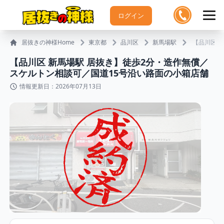
ログイン
居抜きの神様Home
東京都
品川区
新馬場駅
【品川区 
【品川区 新馬場駅 居抜き】徒歩2分・造作無償／
スケルトン相談可／国道15号沿い路面の小箱店舗
情報更新日：2026年07月13日