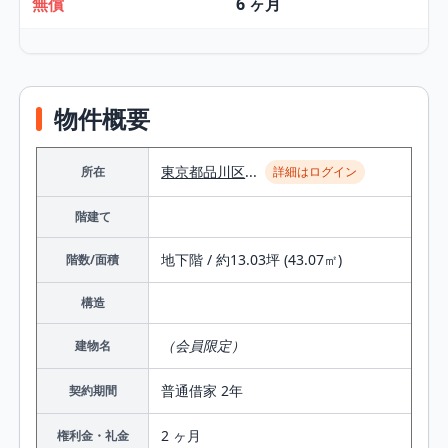
無償
6 ヶ月
物件概要
東京都
品川区
...
所在
詳細はログイン
階建て
地下階 / 約13.03坪 (43.07㎡)
階数/面積
構造
（会員限定）
建物名
普通借家 2年
契約期間
2 ヶ月
権利金・礼金