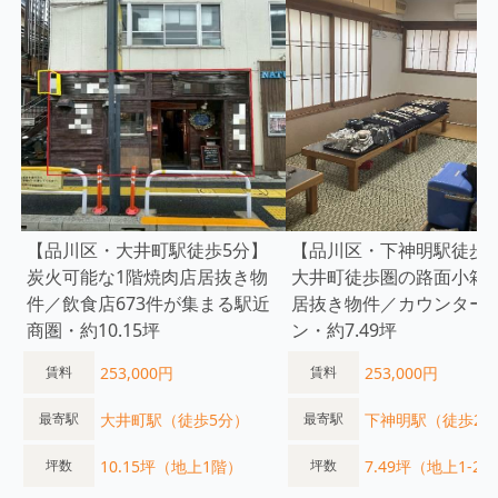
【品川区・大井町駅徒歩5分】
【品川区・下神明駅徒歩2
炭火可能な1階焼肉店居抜き物
大井町徒歩圏の路面小箱
件／飲食店673件が集まる駅近
居抜き物件／カウンター
商圏・約10.15坪
ン・約7.49坪
253,000円
253,000円
賃料
賃料
大井町駅（徒歩5分）
下神明駅（徒歩2
最寄駅
最寄駅
10.15坪（地上1階）
7.49坪（地上1-2
坪数
坪数