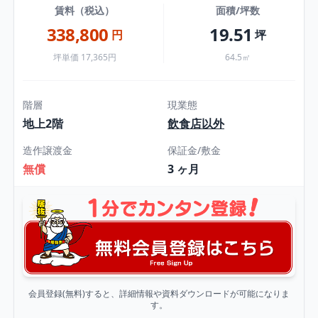
賃料（税込）
面積/坪数
338,800
19.51
円
坪
坪単価 17,365円
64.5㎡
階層
現業態
地上2階
飲食店以外
造作譲渡金
保証金/敷金
無償
3 ヶ月
会員登録(無料)すると、詳細情報や資料ダウンロードが可能になりま
す。