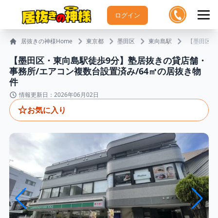
ログイン
居抜きの神様Home
東京都
墨田区
東向島駅
【墨田区・
【墨田区・東向島駅徒歩9分】塾居抜きの貸店舗・
事務所/エアコン複数台設置済み/64㎡の居抜き物
件
情報更新日：2026年06月02日
☆
お気に入り