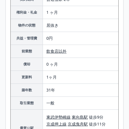
1 ヶ月
権利金・礼金
居抜き
物件の状態
0円
共益・管理費
飲食店以外
前業態
0 ヶ月
償却
1ヶ月
更新料
31年
築年数
一般
取引業態
東武伊勢崎線
東向島駅
徒歩9分
京成押上線
京成曳舟駅
徒歩11分
最寄り駅