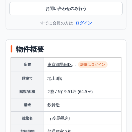
お問い合わせのみ行う
すでに会員の方は
ログイン
物件概要
東京都
墨田区
...
所在
詳細はログイン
地上3階
階建て
2階 / 約19.51坪 (64.5㎡)
階数/面積
鉄⾻造
構造
（会員限定）
建物名
普通借家 2年
契約期間