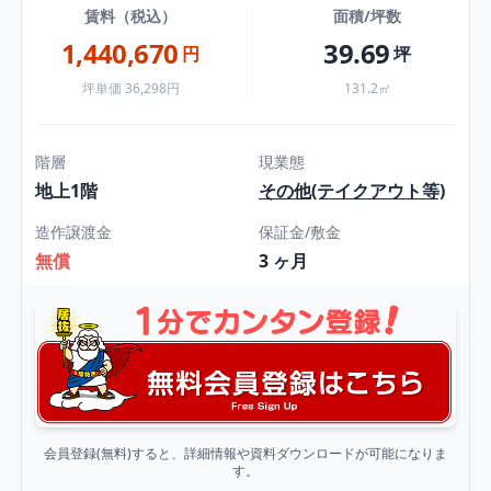
賃料（税込）
面積/坪数
1,440,670
39.69
円
坪
坪単価 36,298円
131.2㎡
階層
現業態
地上1階
その他(テイクアウト等)
造作譲渡金
保証金/敷金
無償
3 ヶ月
会員登録(無料)すると、詳細情報や資料ダウンロードが可能になりま
す。