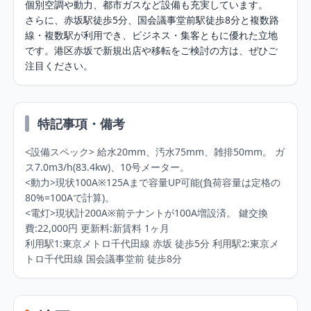
個別空調や動力、都市ガスなど設備も充実しています。

さらに、赤坂駅徒歩5分、国会議事堂前駅徒歩8分と複数路
線・複数駅が利用でき、ビジネス・集客ともに優れた立地
です。港区赤坂で新規出店や移転をご検討の方は、ぜひご
注目ください。
特記事項・備考
<設備スペック> 給水20mm、汚水75mm、雑排50mm。 ガ
ス7.0m3/h(83.4kw)、10号メーター。

<動力>現状100A※125Aまで容量UP可能(負荷容量は定格の
80%=100Aで計算)。 

<電灯>現状計200A※前テナントが100A増設済。 鍵交換
費:22,000円 更新料:新賃料 1ヶ月 

利用駅1:東京メトロ千代田線 赤坂 徒歩5分 利用駅2:東京メ
トロ千代田線 国会議事堂前 徒歩8分