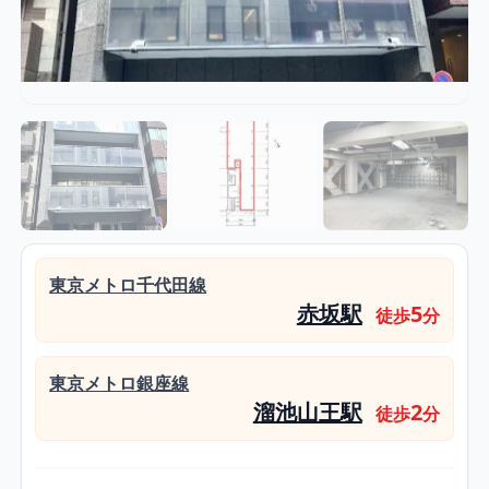
東京メトロ千代田線
赤坂駅
5
徒歩
分
東京メトロ銀座線
溜池山王駅
2
徒歩
分