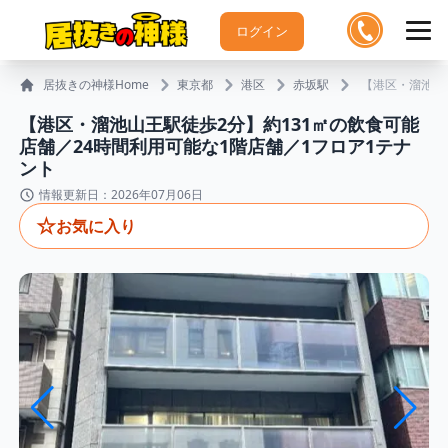
ログイン
居抜きの神様Home
東京都
港区
赤坂駅
【港区・溜池山
【港区・溜池山王駅徒歩2分】約131㎡の飲食可能
店舗／24時間利用可能な1階店舗／1フロア1テナ
ント
情報更新日：2026年07月06日
☆
お気に入り