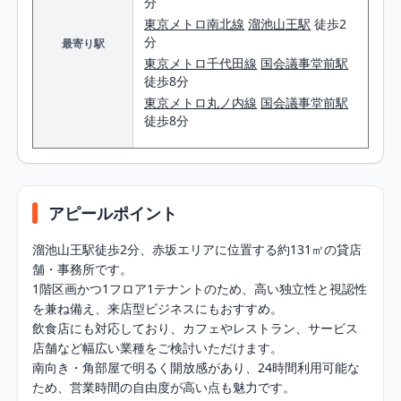
分
東京メトロ南北線
溜池山王駅
徒歩2
分
最寄り駅
東京メトロ千代田線
国会議事堂前駅
徒歩8分
東京メトロ丸ノ内線
国会議事堂前駅
徒歩8分
アピールポイント
溜池山王駅徒歩2分、赤坂エリアに位置する約131㎡の貸店
舗・事務所です。

1階区画かつ1フロア1テナントのため、高い独立性と視認性
を兼ね備え、来店型ビジネスにもおすすめ。

飲食店にも対応しており、カフェやレストラン、サービス
店舗など幅広い業種をご検討いただけます。

南向き・角部屋で明るく開放感があり、24時間利用可能な
ため、営業時間の自由度が高い点も魅力です。
