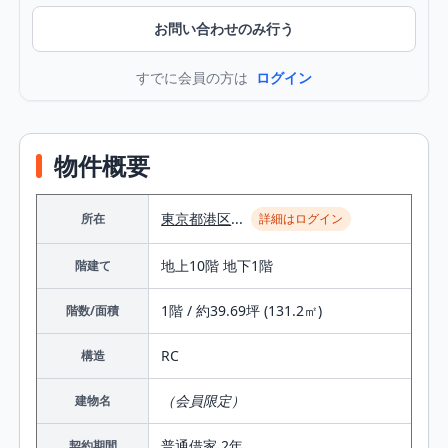
お問い合わせのみ行う
すでに会員の方は
ログイン
物件概要
東京都
港区
...
所在
詳細はログイン
地上10階 地下1階
階建て
1階 / 約39.69坪 (131.2㎡)
階数/面積
RC
構造
（会員限定）
建物名
普通借家 2年
契約期間