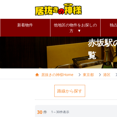
新着物件
他地区の物件をお探しの
独
方 ▼
赤坂駅
覧
居抜きの神様Home
東京都
港区
路線から探す
30
件
1～30件表示