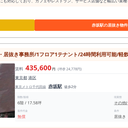
店にも対応しており、カフェやレストラン、サービス店舗など幅広い業種
能なため、営業時間の自由度が高い点も魅力です。 個別空調や動力、都
駅徒歩8分と複数路線・複数駅が利用でき、ビジネス・集客ともに優れた
赤坂駅の居抜き物件
居抜き事務所/1フロア1テナント/24時間利用可能/軽
435,600
賃料
円
(坪@ 24,778円)
東京都
港区
赤坂駅
東京メトロ千代田線
徒歩2分
階数/面積
現業態
6階 / 17.58坪
その他
造作代金
条件
無償
居抜き