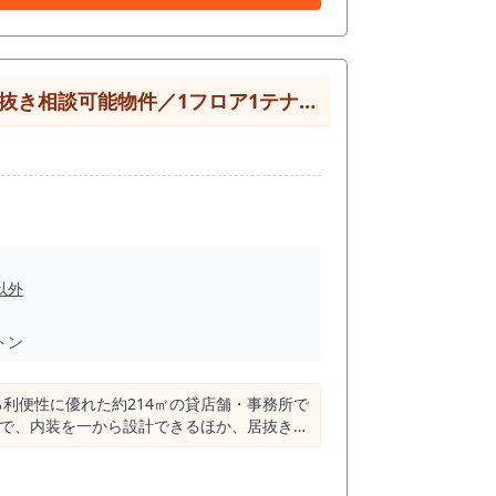
【港区・赤坂見附・赤坂駅徒歩3分】24時間利用可能な大型テナント／スケルトン渡し・居抜き相談可能物件／1フロア1テナント・駅近物件
以外
トン
利便性に優れた約214㎡の貸店舗・事務所で
しで、内装を一から設計できるほか、居抜きで
ービス店舗など幅広い業種に対応できます。
方におすすめの物件です。