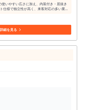
㎡の使いやすい広さに加え、内装付き・居抜き
ント仕様で独立性が高く、来客対応の多い業種
ちろん、サービス店舗や予約制サロンなど業
ネット対応など、快適なビジネス環境をサポー
件です。
詳細を見る