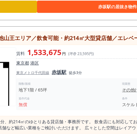
赤坂駅の居抜き物件
池山王エリア／飲食可能・約214㎡大型貸店舗／エレベ
1,533,675
賃料
円
(坪@ 23,595円)
東京都
港区
赤坂駅
東京メトロ千代田線
徒歩3分
階数/面積
現業態
地下1階 / 65坪
その他
造作代金
条件
無償
スケル
分、約214㎡のゆとりある貸店舗・事務所です。 飲食店にも対応して
店舗など幅広い業種をご検討いただけます。 広々とした空間はレイア
能です。 さらに、「赤坂見附」駅・「溜池山王」駅も徒歩4分と、3駅