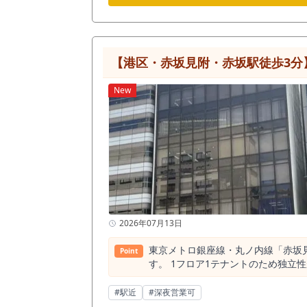
New
2026年07月13日
東京メトロ銀座線・丸ノ内線「赤坂見
Point
す。 1フロア1テナントのため独
の引渡しも相談可能。 24時間利
個別空調や光ファイバーなど設備も
#駅近
#深夜営業可