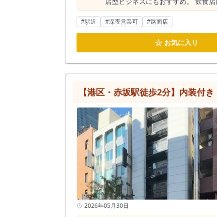
店型ビジネスにもおすすめ。 飲食
明るく開放感があり、24時間利用可
に、赤坂駅徒歩5分、国会議事堂前
#駅近
#深夜営業可
#路面店
討の方は、ぜひご注目ください。
☆
お気に入り
【港区・赤坂駅徒歩2分】内装付き・
2026年05月30日