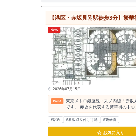
【港区・赤坂見附駅徒歩3分】繁華
New
2026年07月15日
東京メトロ銀座線・丸ノ内線「赤坂
Point
です。 赤坂を代表する繁華街の中
ー、ラウンジをはじめ、さまざまな
です。 即時引渡しにも対応してい
#駅近
#看板取り付け可能
#繁華街
検討ください。
☆
お気に入り