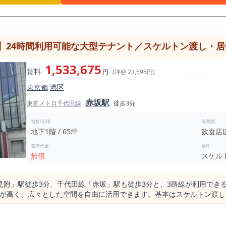
1,533,675
賃料
円
(坪@ 23,595円)
東京都
港区
赤坂駅
東京メトロ千代田線
徒歩3分
階数/面積
現業態
地下1階 / 65坪
飲食店
造作代金
条件
無償
スケル
附」駅徒歩3分、千代田線「赤坂」駅も徒歩3分と、3路線が利用できる
立性が高く、広々とした空間を自由に活用できます。基本はスケルトン渡
用可能で、オフィスやショールーム、クリニック、フィットネス施設、サ
充実し、快適な事業環境を実現。赤坂エリアで大型テナントをお探しの