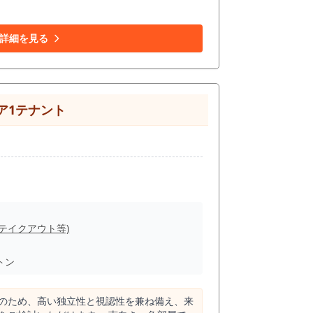
型店舗・事務所をお探しの方におすすめの物
詳細を見る
ア1テナント
(テイクアウト等)
トン
トのため、高い独立性と視認性を兼ね備え、来