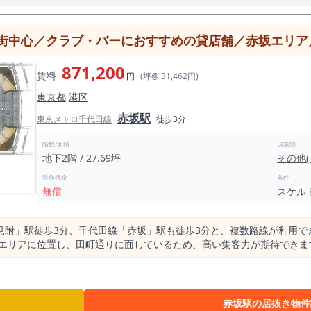
街中心／クラブ・バーにおすすめの貸店舗／赤坂エリア
871,200
賃料
円
(坪@ 31,462円)
東京都
港区
赤坂駅
東京メトロ千代田線
徒歩3分
階数/面積
現業態
地下2階 / 27.69坪
その他
造作代金
条件
無償
スケル
見附」駅徒歩3分、千代田線「赤坂」駅も徒歩3分と、複数路線が利用で
心エリアに位置し、田町通りに面しているため、高い集客力が期待できま
業態をご検討いただけます。約91㎡のゆとりある空間は、店舗レイアウ
るため、スピーディーな出店をご希望の方にもおすすめ。 赤坂エリアで
赤坂駅の居抜き物件