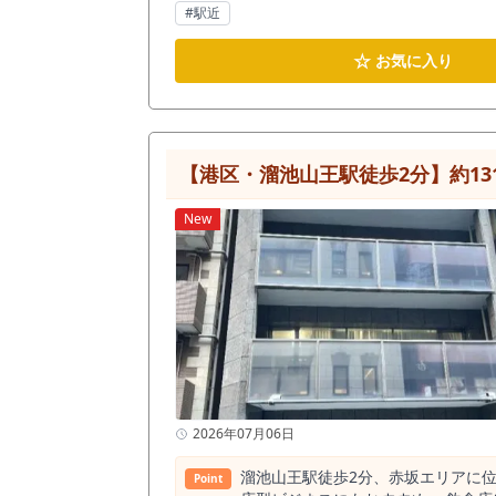
力。 オフィスや商業施設が集まる
#駅近
件です。
☆
お気に入り
【港区・溜池山王駅徒歩2分】約13
New
2026年07月06日
溜池山王駅徒歩2分、赤坂エリアに位
Point