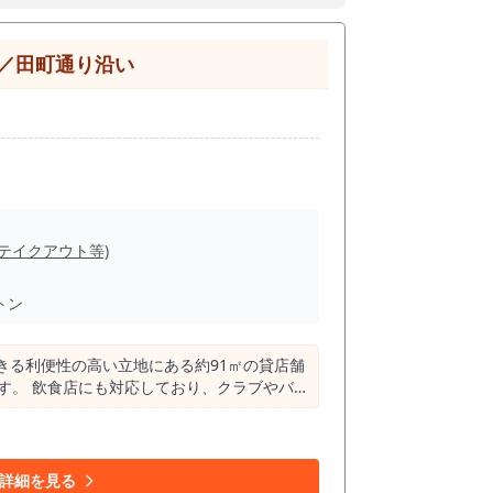
／田町通り沿い
(テイクアウト等)
トン
きる利便性の高い立地にある約91㎡の貸店舗
す。 飲食店にも対応しており、クラブやバ
トの自由度も高く、理想の店舗づくりが可能
新規開業や店舗移転をお考えの方は、ぜひご
詳細を見る