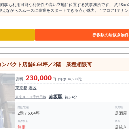
見附駅も利用可能な利便性の高い立地に位置する貸事務所です。 約58
抑えながらスムーズに事業をスタートできる点が魅力。 1フロア1テナ
能なため、業務スタイルに合わせた柔軟な運営が可能。 事務所利用はも
ご相談いただけます。 専有部分にトイレを備え、個別空調やインター
リアへアクセスしやすい赤坂で、開業や移転をお考えの方におすすめの物
赤坂駅の居抜き物件
ンパクト店舗6.64坪／2階 業種相談可
230,000
賃料
円
(坪@ 34,638円)
東京都
港区
赤坂駅
東京メトロ千代田線
徒歩4分
階数/面積
現業態
2階 / 6.64坪
居酒屋
造作代金
条件
無償
居抜き