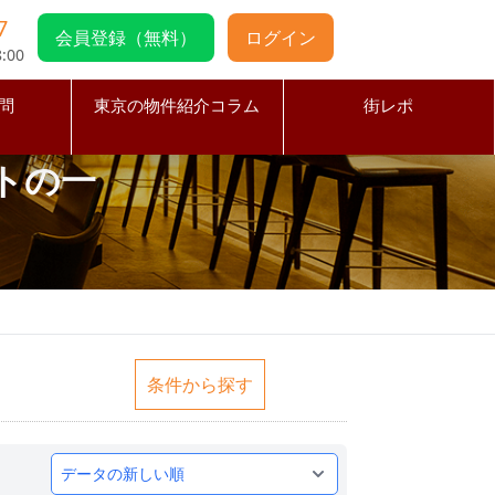
7
会員登録（無料）
ログイン
:00
問
東京の物件紹介コラム
街レポ
トの一
条件から探す