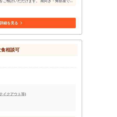
をご検討いただけます。 南向き・角部屋で
市ガスなど設備も充実しています。 さら
立地です。港区赤坂で新規出店や移転をご検
詳細を見る
飲食相談可
(テイクアウト等)