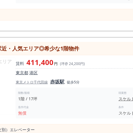
駅近・人気エリア◎希少な1階物件
411,400
賃料
円
(坪@ 24,200円)
東京都
港区
赤坂駅
東京メトロ千代田線
徒歩5分
階数/面積
現業態
1階 / 17坪
スケル
造作代金
条件
無償
スケル
⼥別）エレベーター