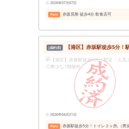
2026年07月07日
⾚坂⾒附 徒歩4分 飲⾷店可
Point
【港区】赤坂駅徒歩5分！
[成約済]
2026年04月21日
赤坂駅徒歩5分！トイレ２ヶ所,（男
Point