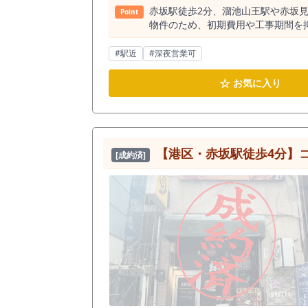
赤坂駅徒歩2分、溜池山王駅や赤坂
Point
物件のため、初期費用や工事期間を
にも適しています。 24時間利用可
種相談も可能で、軽飲食についても
#駅近
#深夜営業可
トする設備も充実。 都心の主要エ
☆
お気に入り
【港区・赤坂駅徒歩4分】コ
[成約済]