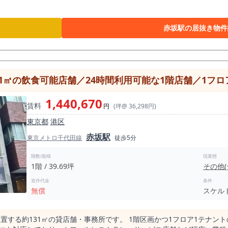
赤坂エリアは、ビジネス利用だけでなく集客面でも優れた環境です。 大
赤坂駅の居抜き物件
1㎡の飲食可能店舗／24時間利用可能な1階店舗／1フロ
1,440,670
賃料
円
(坪@ 36,298円)
東京都
港区
赤坂駅
東京メトロ千代田線
徒歩5分
階数/面積
現業態
1階 / 39.69坪
その他
造作代金
条件
無償
スケル
置する約131㎡の貸店舗・事務所です。 1階区画かつ1フロア1テナン