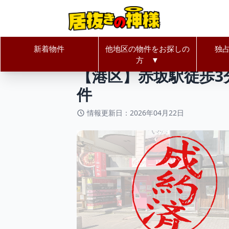
新着物件
他地区の物件をお探しの
独
居抜きの神様Home
東京都
港区
方 ▼
【港区】赤坂駅徒歩
件
情報更新日：2026年04月22日