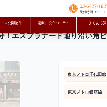
03-6427-182
受付時間 9:00 - 18
占・未公開物件
開業に役立つコラム
よくある質
赤坂駅
【港区】赤坂駅徒歩3分！エスプラナード通り沿い角
3分！エスプラナード通り沿い角
東京メトロ千代田線
東京メトロ銀座線