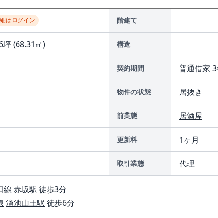
階建て
詳細はログイン
6坪 (68.31㎡)
構造
普通借家 3
契約期間
居抜き
物件の状態
居酒屋
前業態
1ヶ月
更新料
代理
取引業態
田線
赤坂駅
徒歩3分
線
溜池山王駅
徒歩6分