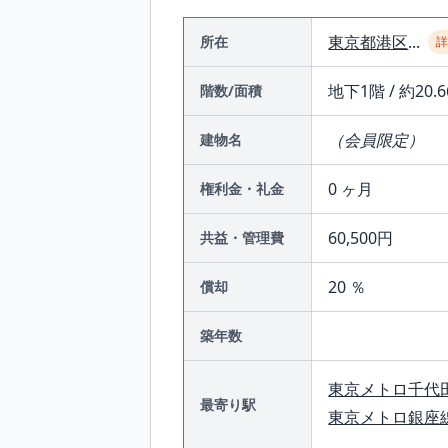
東京都
港区
...
所在
地下1階 / 約20.6
階数/面積
（会員限定）
建物名
0 ヶ月
権利金・礼金
60,500円
共益・管理費
20 ％
償却
築年数
東京メトロ千代
最寄り駅
東京メトロ銀座