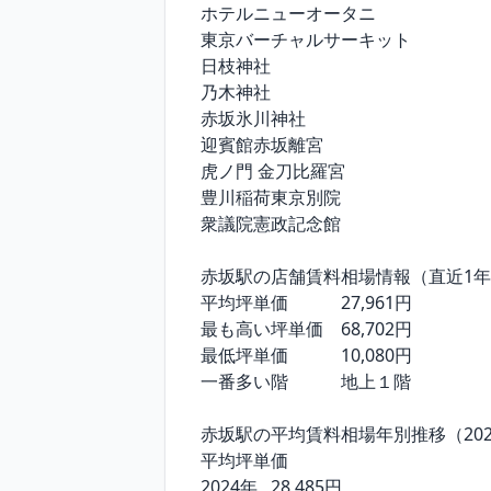
ホテルニューオータニ

東京バーチャルサーキット

日枝神社

乃木神社

赤坂氷川神社

迎賓館赤坂離宮

虎ノ門 金刀比羅宮

豊川稲荷東京別院

衆議院憲政記念館

赤坂駅の店舗賃料相場情報（直近1年
平均坪単価	　　27,961円

最も高い坪単価	68,702円

最低坪単価	　　10,080円

一番多い階	　　地上１階

赤坂駅の平均賃料相場年別推移（2021
平均坪単価

2024年	28,485円
