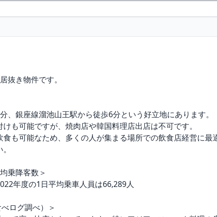
居抜き物件です。

分、銀座線溜池山王駅から徒歩6分という好立地にあります。

付けも可能ですが、焼肉店や韓国料理店出店は不可です。

飲食も可能なため、多くの人が集まる場所での飲食店経営に最適
。

均乗降客数＞

2年度の1日平均乗車人員は66,289人

食べログ調べ）＞ 
