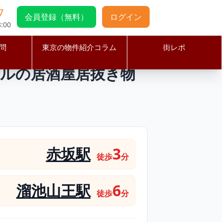
7
会員登録（無料）
ログイン
:00
問
東京の物件紹介コラム
街レポ
ビルの居酒屋居抜き物件
ビルの居酒屋居抜き物
赤坂駅
3
徒歩
分
溜池山王駅
6
徒歩
分