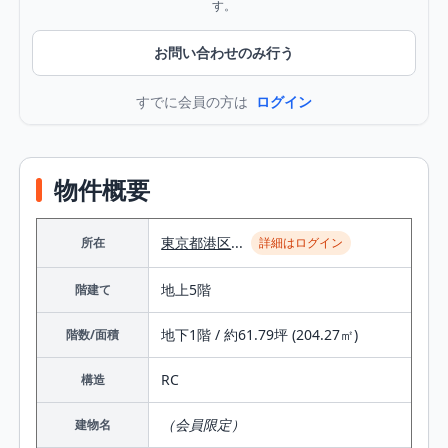
す。
お問い合わせのみ行う
すでに会員の方は
ログイン
物件概要
東京都
港区
...
所在
詳細はログイン
地上5階
階建て
地下1階 / 約61.79坪 (204.27㎡)
階数/面積
RC
構造
（会員限定）
建物名