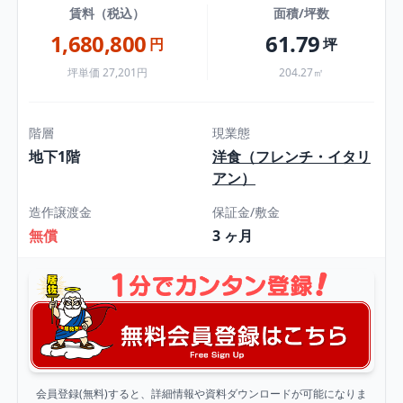
賃料（税込）
面積/坪数
1,680,800
61.79
円
坪
坪単価 27,201円
204.27㎡
階層
現業態
地下1階
洋食（フレンチ・イタリ
アン）
造作譲渡金
保証金/敷金
無償
3 ヶ月
会員登録(無料)すると、詳細情報や資料ダウンロードが可能になりま