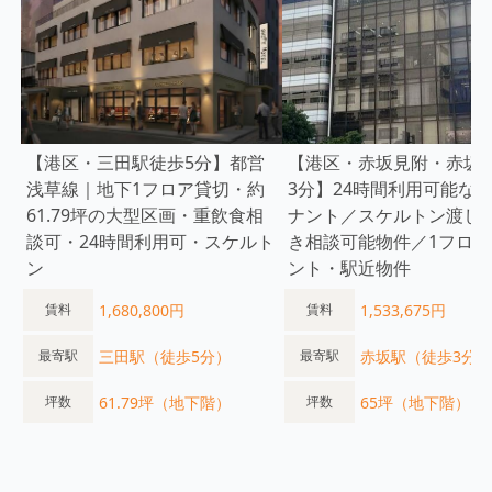
【港区・三田駅徒歩5分】都営
【港区・赤坂見附・赤坂
浅草線｜地下1フロア貸切・約
3分】24時間利用可能な
61.79坪の大型区画・重飲食相
ナント／スケルトン渡し
談可・24時間利用可・スケルト
き相談可能物件／1フロア
ン
ント・駅近物件
1,680,800円
1,533,675円
賃料
賃料
三田駅（徒歩5分）
赤坂駅（徒歩3分）
最寄駅
最寄駅
61.79坪（地下階）
65坪（地下階）
坪数
坪数