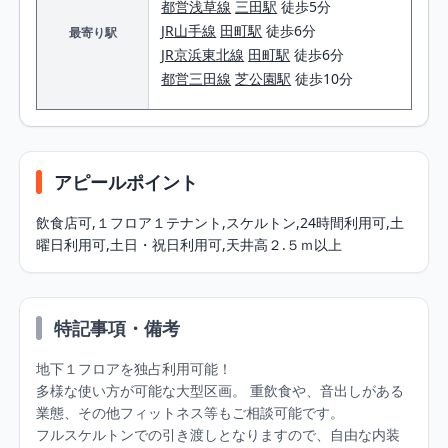
都営浅草線
三田駅
徒歩5分
JR山手線
田町駅
徒歩6分
最寄り駅
JR京浜東北線
田町駅
徒歩6分
都営三田線
芝公園駅
徒歩10分
アピールポイント
飲⾷店可,１フロア１テナント,スケルトン,24時間利⽤可,⼟
曜⽇利⽤可,⼟⽇・祝⽇利⽤可,天井⾼２.５ｍ以上
特記事項・備考
地下１フロアを独占利⽤可能！

多様な使い⽅が可能な⼤型区画。 重飲⾷や、⾳出しがある
業態、その他フィットネス等もご相談可能です。 

フルスケルトンでの引き渡しとなりますので、⾃由な内装