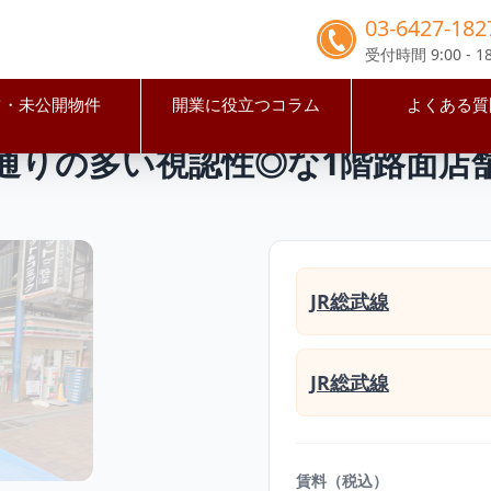
03-6427-182
受付時間 9:00 - 18
占・未公開物件
開業に役立つコラム
よくある質
野市
吉祥寺駅
吉祥寺駅徒歩2分 人通りの多い視認性◎な1
通りの多い視認性◎な1階路面店
JR総武線
JR総武線
賃料（税込）