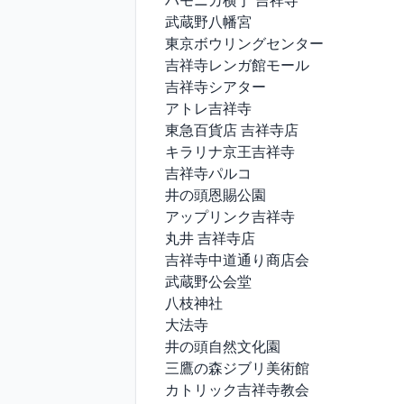
ハモニカ横丁 吉祥寺

武蔵野八幡宮

東京ボウリングセンター

吉祥寺レンガ館モール

吉祥寺シアター

アトレ吉祥寺

東急百貨店 吉祥寺店

キラリナ京王吉祥寺

吉祥寺パルコ

井の頭恩賜公園

アップリンク吉祥寺

丸井 吉祥寺店

吉祥寺中道通り商店会

武蔵野公会堂

八枝神社

大法寺

井の頭自然文化園

三鷹の森ジブリ美術館

カトリック吉祥寺教会
