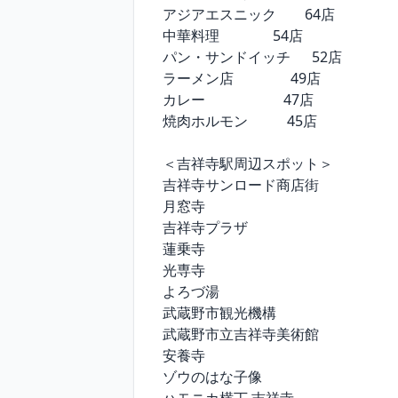
アジアエスニック        64店

中華料理               54店

パン・サンドイッチ      52店

ラーメン店                49店

カレー                      47店

焼肉ホルモン           45店

＜吉祥寺駅周辺スポット＞

吉祥寺サンロード商店街

月窓寺

吉祥寺プラザ

蓮乗寺

光専寺

よろづ湯

武蔵野市観光機構

武蔵野市立吉祥寺美術館

安養寺

ゾウのはな子像
