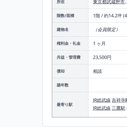
東京都
武蔵野市
.
所在
1階 / 約14.2坪 (
階数/面積
（会員限定）
建物名
1 ヶ月
権利金・礼金
23,500円
共益・管理費
相談
償却
築年数
JR総武線
吉祥寺
最寄り駅
JR総武線
三鷹駅