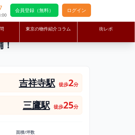
7
会員登録（無料）
ログイン
:00
問
東京の物件紹介コラム
街レポ
階路面店舗！
舗！
吉祥寺駅
2
徒歩
分
三鷹駅
25
徒歩
分
面積/坪数