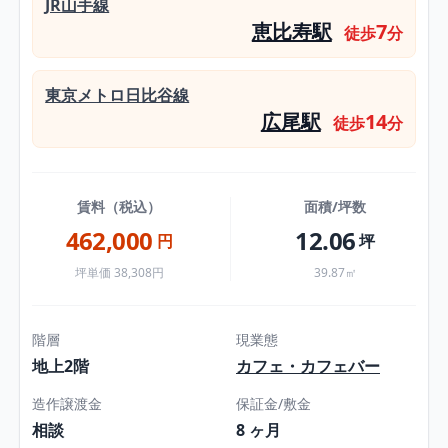
JR山手線
恵比寿駅
7
徒歩
分
東京メトロ日比谷線
広尾駅
14
徒歩
分
賃料（税込）
面積/坪数
462,000
12.06
円
坪
坪単価 38,308円
39.87㎡
階層
現業態
地上2階
カフェ・カフェバー
造作譲渡金
保証金/敷金
相談
8 ヶ月