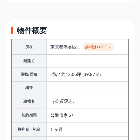
物件概要
東京都
渋谷区
...
所在
詳細はログイン
階建て
2階 / 約12.06坪 (39.87㎡)
階数/面積
構造
（会員限定）
建物名
普通借家 2年
契約期間
1 ヶ月
権利金・礼金