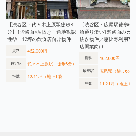
【渋谷区・代々木上原駅徒歩3
【渋谷区・広尾駅徒歩6分
分】1階路面×居抜き！角地視認
治通り沿い1階路面のカフ
性◎ 12坪の飲食店向け物件
抜き物件／恵比寿利用可
店開業向け
462,000円
賃料
462,000円
賃料
代々木上原駅（徒歩3分）
最寄駅
広尾駅（徒歩6分）
最寄駅
12.11坪（地上1階）
坪数
11.21坪（地上１
坪数