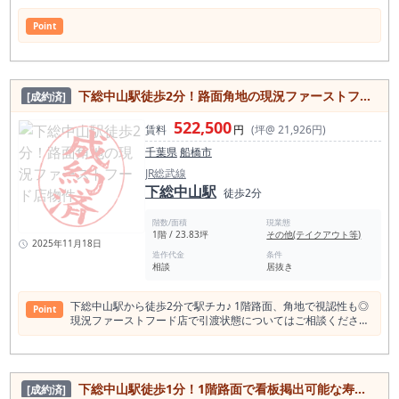
Point
下総中山駅徒歩2分！路面角地の現況ファーストフード店物件
[成約済]
522,500
賃料
円
(坪@ 21,926円)
千葉県
船橋市
JR総武線
下総中山駅
徒歩2分
階数/面積
現業態
1階 / 23.83坪
その他(テイクアウト等)
2025年11月18日
造作代金
条件
相談
居抜き
下総中山駅から徒歩2分で駅チカ♪ 1階路面、角地で視認性も◎
Point
現況ファーストフード店で引渡状態についてはご相談くださ
い。
下総中山駅徒歩1分！1階路面で看板掲出可能な寿司屋居抜き店舗物件
[成約済]