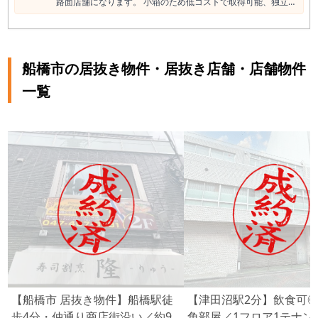
路面店舗になります。 小箱のため低コストで取得可能、独立の
方や個人のお客様に最適です♪ 居酒屋居抜き物件！
船橋市の居抜き物件・居抜き店舗・店舗物件
一覧
【船橋市 居抜き物件】船橋駅徒
【津田沼駅2分】飲食可
歩4分・仲通り商店街沿い／約9
角部屋／1フロア1テナン