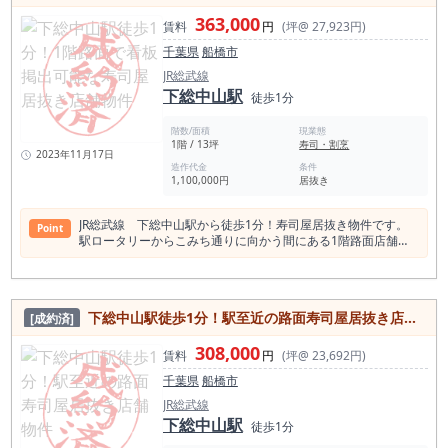
363,000
賃料
円
(坪@ 27,923円)
千葉県
船橋市
JR総武線
下総中山駅
徒歩1分
階数/面積
現業態
1階 / 13坪
寿司・割烹
2023年11月17日
造作代金
条件
1,100,000円
居抜き
JR総武線 下総中山駅から徒歩1分！寿司屋居抜き物件です。
Point
駅ロータリーからこみち通りに向かう間にある1階路面店舗で
看板掲出可能！ 小箱・低コストで物件取得可能♪
下総中山駅徒歩1分！駅至近の路面寿司屋居抜き店舗物件
[成約済]
308,000
賃料
円
(坪@ 23,692円)
千葉県
船橋市
JR総武線
下総中山駅
徒歩1分