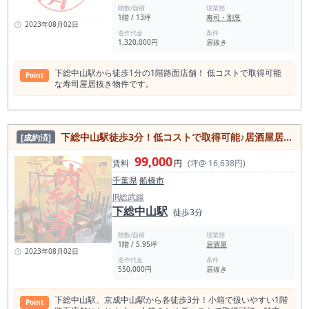
階数/面積
現業態
1階 / 13坪
寿司・割烹
2023年08月02日
造作代金
条件
1,320,000円
居抜き
下総中山駅から徒歩1分の1階路面店舗！ 低コストで取得可能
Point
な寿司屋居抜き物件です。
下総中山駅徒歩3分！低コストで取得可能♪居酒屋居抜き・小箱の1階路面店舗
[成約済]
99,000
賃料
円
(坪@ 16,638円)
千葉県
船橋市
JR総武線
下総中山駅
徒歩3分
階数/面積
現業態
1階 / 5.95坪
居酒屋
2023年08月02日
造作代金
条件
550,000円
居抜き
下総中山駅、京成中山駅から各徒歩3分！小箱で扱いやすい1階
Point