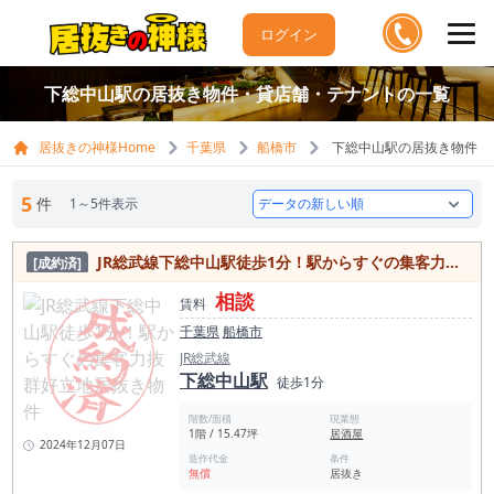
ログイン
下総中山駅の居抜き物件・貸店舗・テナントの一覧
居抜きの神様Home
千葉県
船橋市
下総中山駅の居抜き物件・
5
件
1～5件表示
JR総武線下総中山駅徒歩1分！駅からすぐの集客力抜群好立地居抜き物件
[成約済]
相談
賃料
千葉県
船橋市
JR総武線
下総中山駅
徒歩1分
階数/面積
現業態
1階 / 15.47坪
居酒屋
2024年12月07日
造作代金
条件
無償
居抜き