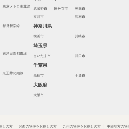
東京メトロ南北線
武蔵野市
国分寺市
三鷹市
立川市
調布市
神奈川県
都営新宿線
横浜市
川崎市
埼玉県
東急田園都市線
さいたま市
川口市
千葉県
京王井の頭線
船橋市
千葉市
大阪府
大阪市
探しの方
関西の物件をお探しの方
九州の物件をお探しの方
中部地方の物