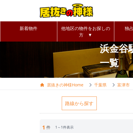
新着物件
他地区の物件をお探しの
独
方 ▼
浜金谷
一覧
居抜きの神様Home
千葉県
富津市
路線から探す
1
件
1～1件表示