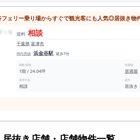
谷フェリー乗り場からすぐで観光客にも人気◎居抜き物
相談
賃料
千葉県
富津市
浜金谷駅
JR内房線
徒歩7分
階数/面積
現業態
1階 / 24.04坪
居酒屋
造作代金
条件
相談
居抜き
・居抜き店舗・店舗物件一覧