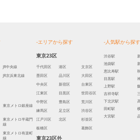
す
-エリアから探す
-人気駅から探
東京23区
渋谷駅
池袋駅
JR中央線
千代田区
港区
文京区
恵比寿駅
JR京浜東北線
墨田区
品川区
大田区
目黒駅
中央区
新宿区
台東区
上野駅
江東区
目黒区
世田谷区
吉祥寺駅
下北沢駅
中野区
豊島区
荒川区
東京メトロ銀座線
田町駅
練馬区
足立区
渋谷区
大宮駅
東京メトロ半蔵門
江戸川区
北区
杉並区
線
板橋区
葛飾区
東京メトロ有楽町
東京23区外
線