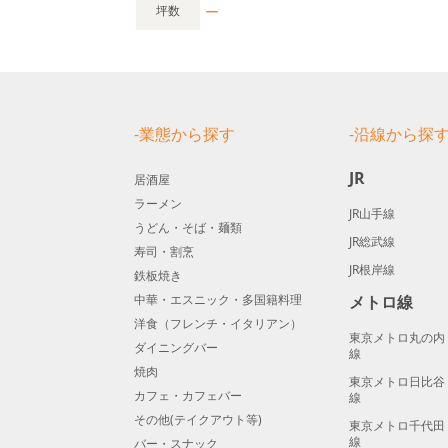
ー
坪数
-業態から探す
-沿線から探
JR
居酒屋
ラーメン
JR山手線
うどん・そば・麺類
JR総武線
寿司・割烹
JR根岸線
鉄板焼き
中華・エスニック・多国籍料理
メトロ線
洋食（フレンチ・イタリアン）
東京メトロ丸の内
ダイニングバー
線
焼肉
東京メトロ日比谷
カフェ・カフェバー
線
その他(テイクアウト等)
東京メトロ千代田
線
バー・スナック