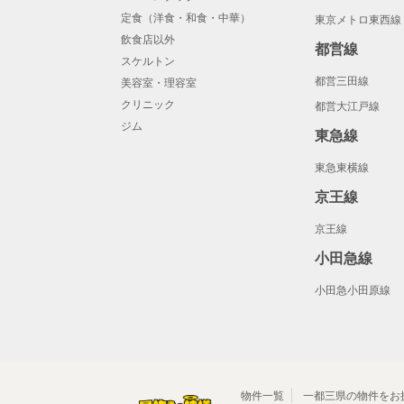
定食（洋食・和食・中華）
東京メトロ東西線
飲食店以外
都営線
スケルトン
都営三田線
美容室・理容室
クリニック
都営大江戸線
ジム
東急線
東急東横線
京王線
京王線
小田急線
小田急小田原線
物件一覧
一都三県の物件をお