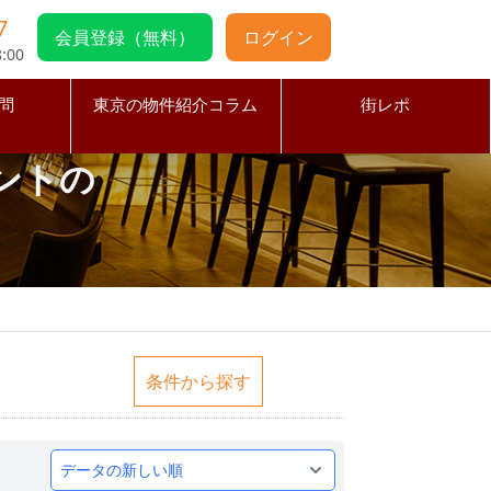
7
会員登録（無料）
ログイン
:00
問
東京の物件紹介コラム
街レポ
ントの
条件から探す