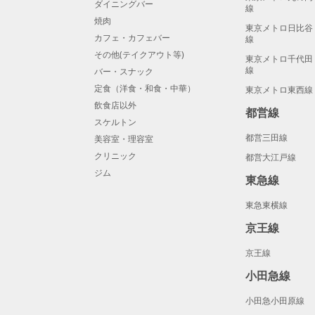
ダイニングバー
線
焼肉
東京メトロ日比谷
カフェ・カフェバー
線
その他(テイクアウト等)
東京メトロ千代田
線
バー・スナック
定食（洋食・和食・中華）
東京メトロ東西線
飲食店以外
都営線
スケルトン
都営三田線
美容室・理容室
クリニック
都営大江戸線
ジム
東急線
東急東横線
京王線
京王線
小田急線
小田急小田原線