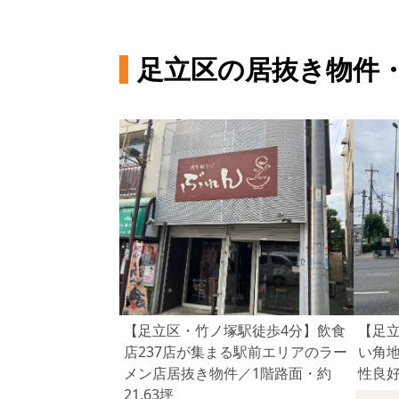
足立区の居抜き物件
【足立区・竹ノ塚駅徒歩4分】飲食
【足
店237店が集まる駅前エリアのラー
い角
メン店居抜き物件／1階路面・約
性良好
21.63坪