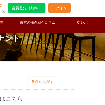
7
会員登録（無料）
ログイン
:00
問
東京の物件紹介コラム
街レポ
ナント
条件から探す
はこちら。