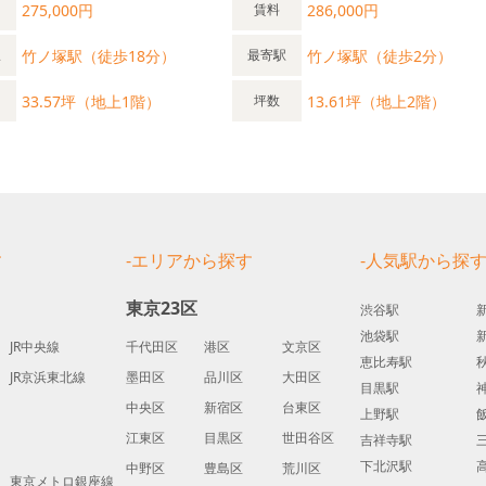
275,000円
286,000円
賃料
竹ノ塚駅（徒歩18分）
竹ノ塚駅（徒歩2分）
駅
最寄駅
33.57坪（地上1階）
13.61坪（地上2階）
坪数
す
-エリアから探す
-人気駅から探
東京23区
渋谷駅
池袋駅
JR中央線
千代田区
港区
文京区
恵比寿駅
JR京浜東北線
墨田区
品川区
大田区
目黒駅
中央区
新宿区
台東区
上野駅
江東区
目黒区
世田谷区
吉祥寺駅
下北沢駅
中野区
豊島区
荒川区
東京メトロ銀座線