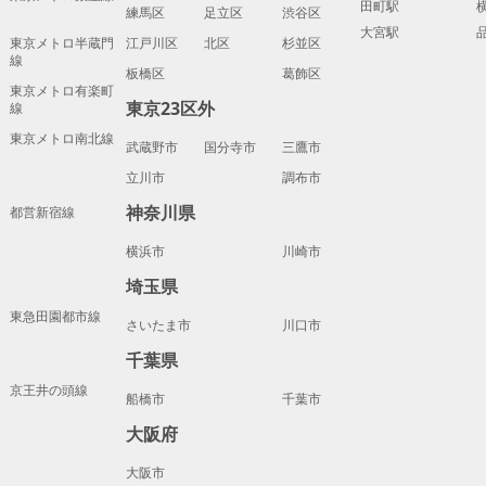
田町駅
練馬区
足立区
渋谷区
大宮駅
東京メトロ半蔵門
江戸川区
北区
杉並区
線
板橋区
葛飾区
東京メトロ有楽町
東京23区外
線
東京メトロ南北線
武蔵野市
国分寺市
三鷹市
立川市
調布市
神奈川県
都営新宿線
横浜市
川崎市
埼玉県
東急田園都市線
さいたま市
川口市
千葉県
京王井の頭線
船橋市
千葉市
大阪府
大阪市