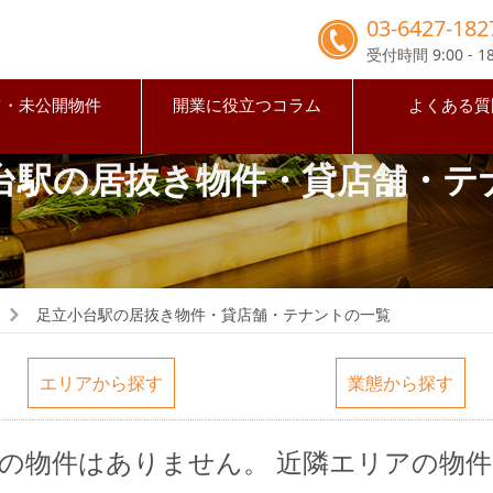
03-6427-182
受付時間 9:00 - 18
占・未公開物件
開業に役立つコラム
よくある質
台駅の居抜き物件・貸店舗・テ
足立小台駅の居抜き物件・貸店舗・テナントの一覧
エリアから探す
業態から探す
駅の物件はありません。
近隣エリアの物件