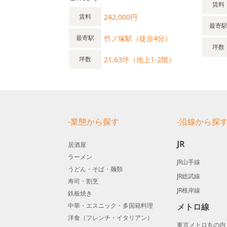
賃料
242,000円
賃料
最寄
竹ノ塚駅（徒歩4分）
最寄駅
坪数
21.63坪（地上1-2階）
坪数
-業態から探す
-沿線から探
JR
居酒屋
ラーメン
JR山手線
うどん・そば・麺類
JR総武線
寿司・割烹
JR根岸線
鉄板焼き
中華・エスニック・多国籍料理
メトロ線
洋食（フレンチ・イタリアン）
東京メトロ丸の内