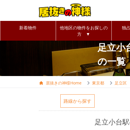
新着物件
他地区の物件をお探しの
独
方 ▼
足立小
の一覧
居抜きの神様Home
東京都
足立区
路線から探す
足立小台