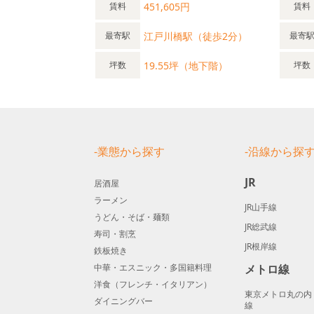
451,605円
賃料
賃料
江戸川橋駅（徒歩2分）
最寄駅
最寄
19.55坪（地下階）
坪数
坪数
-業態から探す
-沿線から探
JR
居酒屋
ラーメン
JR山手線
うどん・そば・麺類
JR総武線
寿司・割烹
JR根岸線
鉄板焼き
中華・エスニック・多国籍料理
メトロ線
洋食（フレンチ・イタリアン）
東京メトロ丸の内
ダイニングバー
線