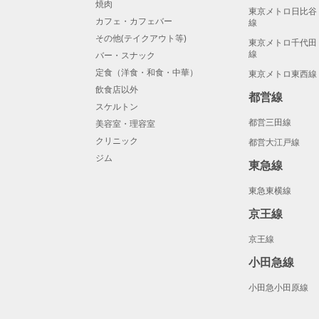
焼肉
東京メトロ日比谷
カフェ・カフェバー
線
その他(テイクアウト等)
東京メトロ千代田
線
バー・スナック
定食（洋食・和食・中華）
東京メトロ東西線
飲食店以外
都営線
スケルトン
都営三田線
美容室・理容室
クリニック
都営大江戸線
ジム
東急線
東急東横線
京王線
京王線
小田急線
小田急小田原線