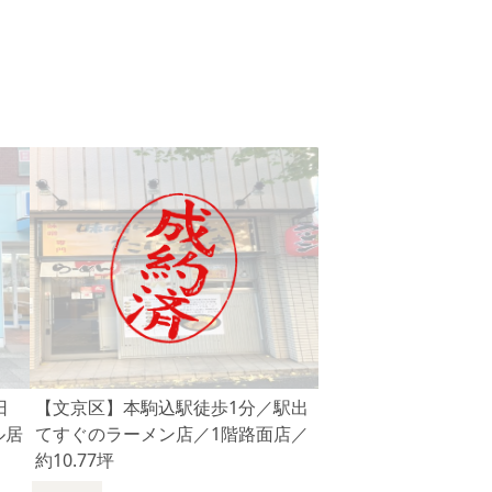
日
【文京区】本駒込駅徒歩1分／駅出
ル居
てすぐのラーメン店／1階路面店／
約10.77坪