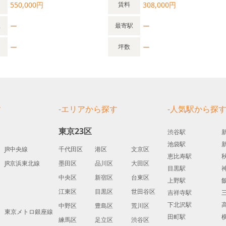
550,000円
308,000円
賃料
ー
ー
駅
最寄駅
ー
ー
坪数
す
-エリアから探す
-人気駅から探
東京23区
渋谷駅
池袋駅
JR中央線
千代田区
港区
文京区
恵比寿駅
JR京浜東北線
墨田区
品川区
大田区
目黒駅
中央区
新宿区
台東区
上野駅
江東区
目黒区
世田谷区
吉祥寺駅
下北沢駅
中野区
豊島区
荒川区
東京メトロ銀座線
田町駅
練馬区
足立区
渋谷区