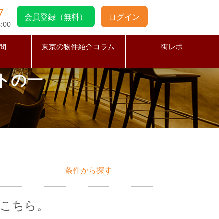
7
会員登録（無料）
ログイン
:00
問
東京の物件紹介コラム
街レポ
トの一
条件から探す
はこちら。