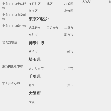
大宮駅
東京メトロ半蔵門
江戸川区
北区
杉並区
線
板橋区
葛飾区
東京メトロ有楽町
東京23区外
線
東京メトロ南北線
武蔵野市
国分寺市
三鷹市
立川市
調布市
神奈川県
都営新宿線
横浜市
川崎市
埼玉県
東急田園都市線
さいたま市
川口市
千葉県
京王井の頭線
船橋市
千葉市
大阪府
大阪市