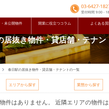
03-6427-182
受付時間 9:00 - 18
占・未公開物件
開業に役立つコラム
よくある質
の居抜き物件・貸店舗・テナン
春日駅の居抜き物件・貸店舗・テナントの一覧
エリアから探す
業態から探す
の物件はありません。
近隣エリアの物件