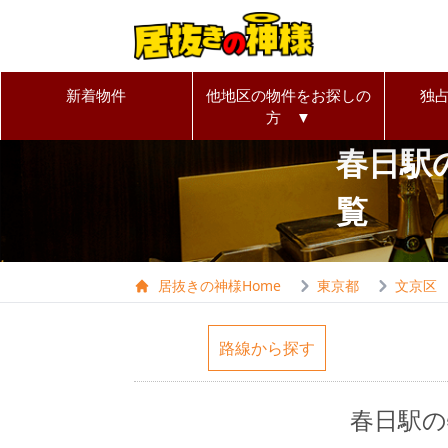
新着物件
他地区の物件をお探しの
独
方 ▼
春日駅
覧
居抜きの神様Home
東京都
文京区
路線から探す
春日駅