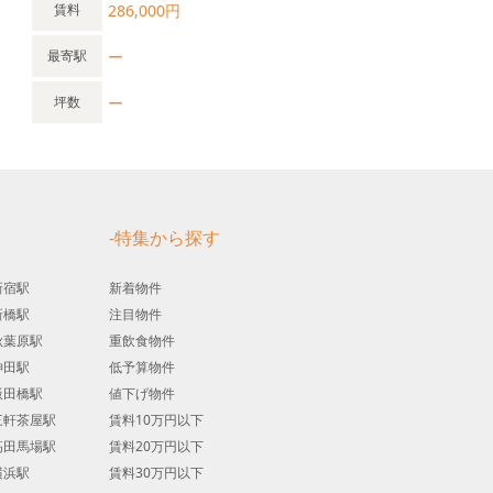
286,000円
賃料
ー
最寄駅
ー
坪数
す
-特集から探す
新宿駅
新着物件
新橋駅
注目物件
秋葉原駅
重飲食物件
神田駅
低予算物件
飯田橋駅
値下げ物件
三軒茶屋駅
賃料10万円以下
高田馬場駅
賃料20万円以下
横浜駅
賃料30万円以下