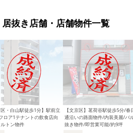
・居抜き店舗・店舗物件一覧
京区・白山駅徒歩1分】駅前立
【文京区】茗荷谷駅徒歩5分/春
フロア1テナントの飲食店向
通沿いの路面物件/内装美麗/バ
ケルトン物件
抜き物件/即営業可能/約9坪