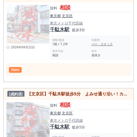
相談
賃料
東京都
文京区
東京メトロ千代田線
千駄木駅
徒歩3分
階数/面積
現業態
1階 / 7.2坪
バー・スナック
2026年04月22日
造作代金
条件
相談
居抜き
Point
【文京区】千駄木駅徒歩5分 よみせ通り沿い！カラオケ可能な居酒屋居抜き店舗物件
[成約済]
相談
賃料
東京都
文京区
東京メトロ千代田線
千駄木駅
徒歩5分