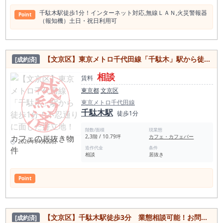
千駄木駅徒歩1分！インターネット対応,無線ＬＡＮ,⽕災警報器
Point
（報知機）⼟⽇・祝⽇利⽤可
【文京区】東京メトロ千代田線「千駄木」駅から徒歩1分！不忍通りに面した好立地！カフェの居抜き物件
[成約済]
相談
賃料
東京都
文京区
東京メトロ千代田線
千駄木駅
徒歩1分
階数/面積
現業態
2,3階 / 10.79坪
カフェ・カフェバー
2026年04月22日
造作代金
条件
相談
居抜き
Point
【文京区】千駄木駅徒歩3分 業態相談可能！お問合せ下さい！
[成約済]