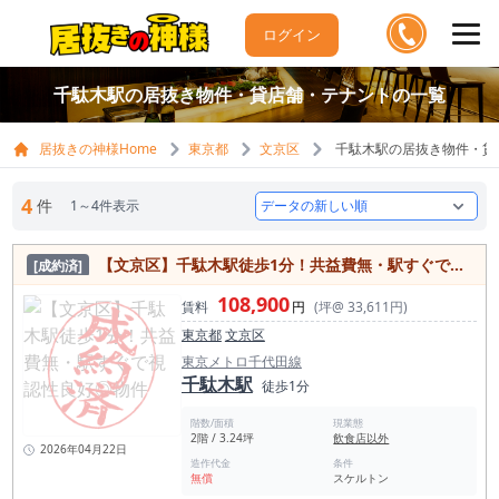
ログイン
千駄木駅の居抜き物件・貸店舗・テナントの一覧
居抜きの神様Home
東京都
文京区
千駄木駅の居抜き物件・貸
4
件
1～4件表示
【文京区】千駄木駅徒歩1分！共益費無・駅すぐで視認性良好◎物件
[成約済]
108,900
賃料
円
(坪@ 33,611円)
東京都
文京区
東京メトロ千代田線
千駄木駅
徒歩1分
階数/面積
現業態
2階 / 3.24坪
飲食店以外
2026年04月22日
造作代金
条件
無償
スケルトン