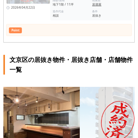
階数/面積
現業態
地下1階 / 11坪
居酒屋
2026年04月22日
造作代金
条件
相談
居抜き
Point
文京区の居抜き物件・居抜き店舗・店舗物件
一覧