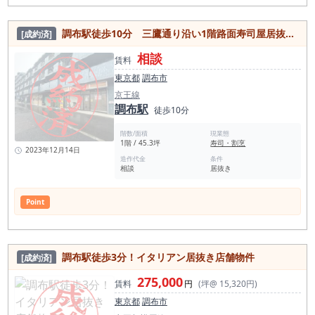
調布駅徒歩10分 三鷹通り沿い1階路面寿司屋居抜き店舗！
[成約済]
相談
賃料
東京都
調布市
京王線
調布駅
徒歩10分
階数/面積
現業態
1階 / 45.3坪
寿司・割烹
2023年12月14日
造作代金
条件
相談
居抜き
Point
調布駅徒歩3分！イタリアン居抜き店舗物件
[成約済]
275,000
賃料
円
(坪@ 15,320円)
東京都
調布市