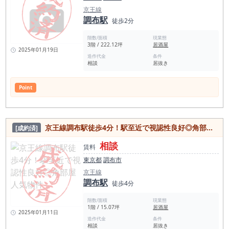
京王線
調布駅
徒歩2分
階数/面積
現業態
3階 / 222.12坪
居酒屋
2025年01月19日
造作代金
条件
相談
居抜き
Point
京王線調布駅徒歩4分！駅至近で視認性良好◎角部屋人気物件
[成約済]
相談
賃料
東京都
調布市
京王線
調布駅
徒歩4分
階数/面積
現業態
1階 / 15.07坪
居酒屋
2025年01月11日
造作代金
条件
相談
居抜き