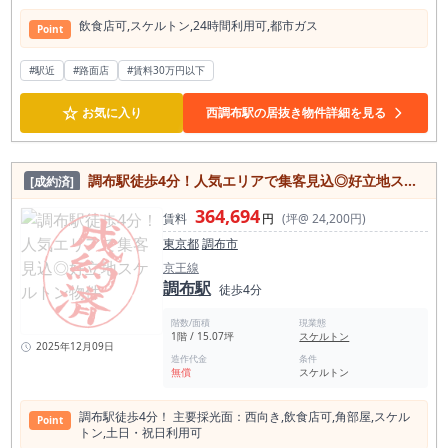
飲⾷店可,スケルトン,24時間利⽤可,都市ガス
Point
#駅近
#路面店
#賃料30万円以下
☆
お気に入り
西調布駅の居抜き物件詳細を見る
調布駅徒歩4分！人気エリアで集客見込◎好立地スケルトン物件
[成約済]
364,694
賃料
円
(坪@ 24,200円)
東京都
調布市
京王線
調布駅
徒歩4分
階数/面積
現業態
1階 / 15.07坪
スケルトン
2025年12月09日
造作代金
条件
無償
スケルトン
調布駅徒歩4分！ 主要採光⾯：⻄向き,飲⾷店可,⾓部屋,スケル
Point
トン,⼟⽇・祝⽇利⽤可