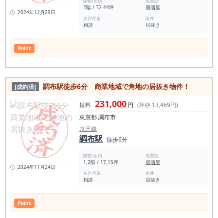
階数/面積
現業態
2階 / 32.44坪
居酒屋
2024年12月29日
造作代金
条件
相談
居抜き
Point
調布駅徒歩6分 商業地域で角地の居抜き物件！
[成約済]
231,000
賃料
円
(坪@ 13,469円)
東京都
調布市
京王線
調布駅
徒歩6分
階数/面積
現業態
1,2階 / 17.15坪
居酒屋
2024年11月24日
造作代金
条件
相談
居抜き
Point