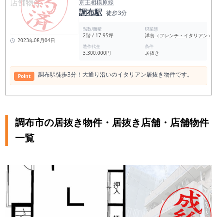
京王相模原線
調布駅
徒歩3分
階数/面積
現業態
2階 / 17.95坪
洋食（フレンチ・イタリアン）
2023年08月04日
造作代金
条件
3,300,000円
居抜き
調布駅徒歩3分！大通り沿いのイタリアン居抜き物件です。
Point
調布市の居抜き物件・居抜き店舗・店舗物件
一覧