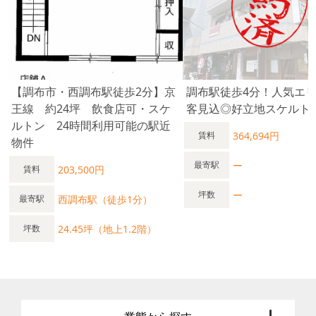
【調布市・西調布駅徒歩2分】京
調布駅徒歩4分！人気エ
王線 約24坪 飲食店可・スケ
客見込◎好立地スケルト
ルトン 24時間利用可能の駅近
364,694円
賃料
物件
ー
最寄駅
203,500円
賃料
ー
坪数
西調布駅（徒歩1分）
最寄駅
24.45坪（地上1.2階）
坪数