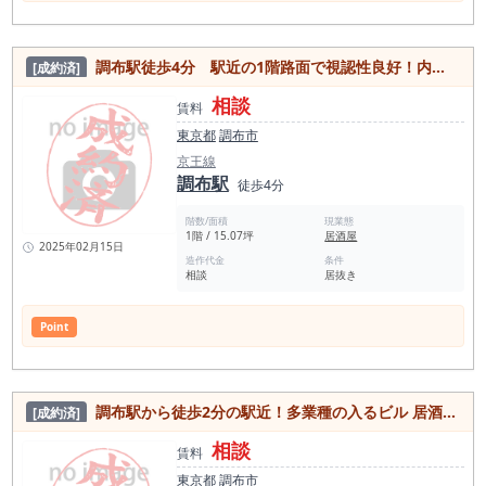
調布駅徒歩4分 駅近の1階路面で視認性良好！内装美麗な居抜き物件
[成約済]
相談
賃料
東京都
調布市
京王線
調布駅
徒歩4分
階数/面積
現業態
1階 / 15.07坪
居酒屋
2025年02月15日
造作代金
条件
相談
居抜き
Point
調布駅から徒歩2分の駅近！多業種の入るビル 居酒屋内装の居抜きとスケルトンの同フロア２区画の物件
[成約済]
相談
賃料
東京都
調布市