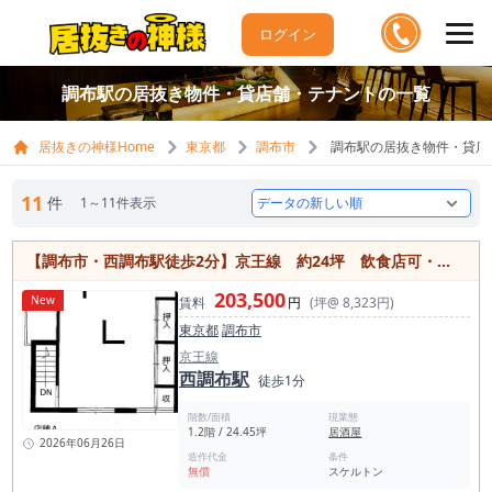
ログイン
調布駅の居抜き物件・貸店舗・テナントの一覧
居抜きの神様Home
東京都
調布市
調布駅の居抜き物件・貸店
11
件
1～11件表示
【調布市・西調布駅徒歩2分】京王線 約24坪 飲食店可・スケルトン 24時間利用可能の駅近物件
203,500
New
賃料
円
(坪@ 8,323円)
東京都
調布市
京王線
西調布駅
徒歩1分
階数/面積
現業態
1.2階 / 24.45坪
居酒屋
2026年06月26日
造作代金
条件
無償
スケルトン