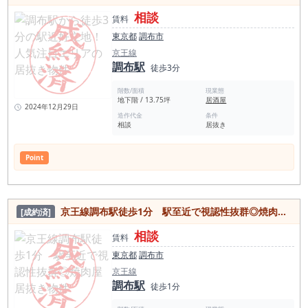
相談
賃料
東京都
調布市
京王線
調布駅
徒歩3分
階数/面積
現業態
地下階 / 13.75坪
居酒屋
2024年12月29日
造作代金
条件
相談
居抜き
Point
京王線調布駅徒歩1分 駅至近で視認性抜群◎焼肉屋居抜き物件
[成約済]
相談
賃料
東京都
調布市
京王線
調布駅
徒歩1分