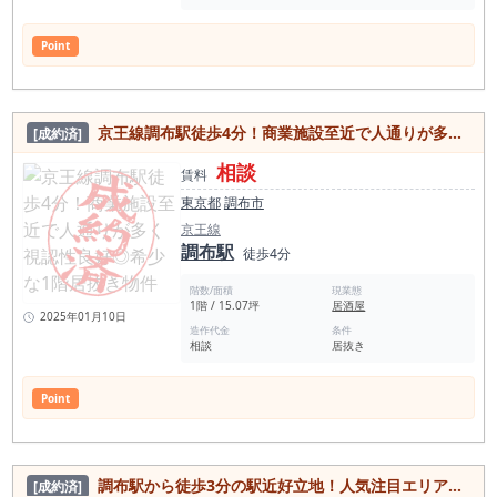
Point
京王線調布駅徒歩4分！商業施設至近で人通りが多く視認性良好◎希少な1階居抜き物件
[成約済]
相談
賃料
東京都
調布市
京王線
調布駅
徒歩4分
階数/面積
現業態
1階 / 15.07坪
居酒屋
2025年01月10日
造作代金
条件
相談
居抜き
Point
調布駅から徒歩3分の駅近好立地！人気注目エリアの居抜き物件
[成約済]