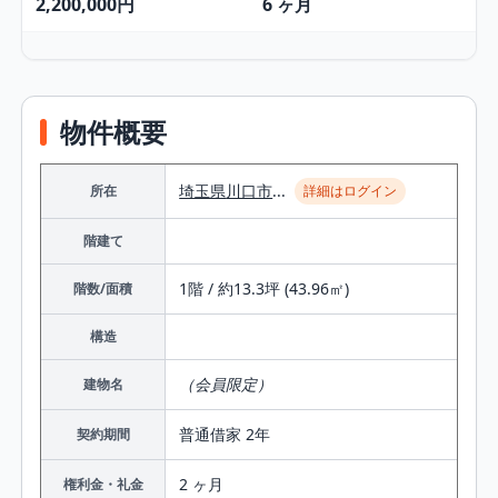
2,200,000円
6 ヶ月
物件概要
埼玉県
川口市
...
所在
詳細はログイン
階建て
1階 / 約13.3坪 (43.96㎡)
階数/面積
構造
（会員限定）
建物名
普通借家 2年
契約期間
2 ヶ月
権利金・礼金