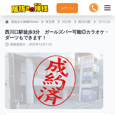
ログイン
居抜きの神様Home
埼玉県
川口市
西川口駅
西川口駅徒
西川口駅徒歩3分 ガールズバー可能◎カラオケ・
ダーツもできます！
情報更新日：2025年12月11日