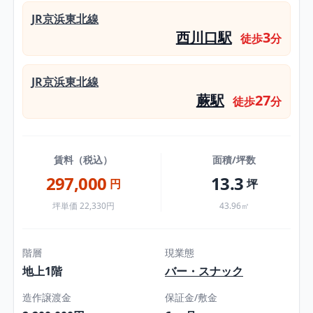
JR京浜東北線
西川口駅
3
徒歩
分
JR京浜東北線
蕨駅
27
徒歩
分
賃料（税込）
面積/坪数
297,000
13.3
円
坪
坪単価 22,330円
43.96㎡
階層
現業態
地上1階
バー・スナック
造作譲渡金
保証金/敷金