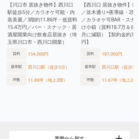
【川口市 居抜き物件】西川口
【西川口 居抜き物件】徒
駅徒歩5分／カラオケ可能・内
／並木通り×夜導線・2階1
装美麗／3階約11.86坪・低賃料
／カラオケ可BAR・スナ
15.4万円／バー・スナック・居
け小箱（賃料18.7万＆保
酒屋開業向け飲食店居抜き（埼
月に減額）【契約金約30
玉県川口市・西川口開業）
円】
154,000円
187,000円
賃料
賃料
西川口駅（徒歩5分）
西川口駅（徒歩5
最寄駅
最寄駅
11.86坪（地上3階）
11.67坪（地上2階
坪数
坪数
業態から探す