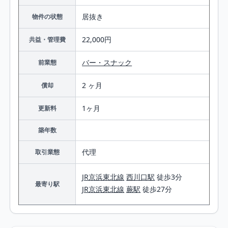
居抜き
物件の状態
22,000円
共益・管理費
バー・スナック
前業態
2 ヶ月
償却
1ヶ月
更新料
築年数
代理
取引業態
JR京浜東北線
西川口駅
徒歩3分
最寄り駅
JR京浜東北線
蕨駅
徒歩27分