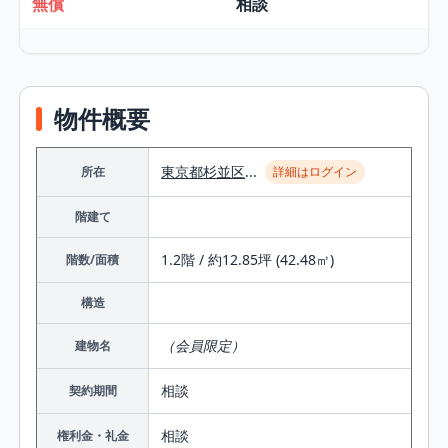
無償
相談
物件概要
東京都
杉並区
...
所在
詳細はログイン
階建て
1.2階 / 約12.85坪 (42.48㎡)
階数/面積
構造
（会員限定）
建物名
相談
契約期間
相談
権利金・礼金