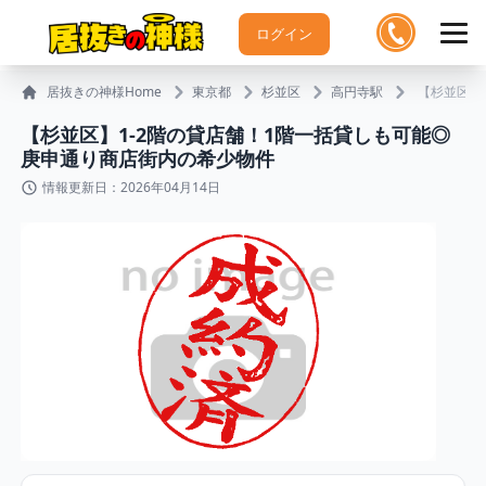
ログイン
居抜きの神様Home
東京都
杉並区
高円寺駅
【杉並区】
【杉並区】1-2階の貸店舗！1階一括貸しも可能◎
庚申通り商店街内の希少物件
情報更新日：2026年04月14日