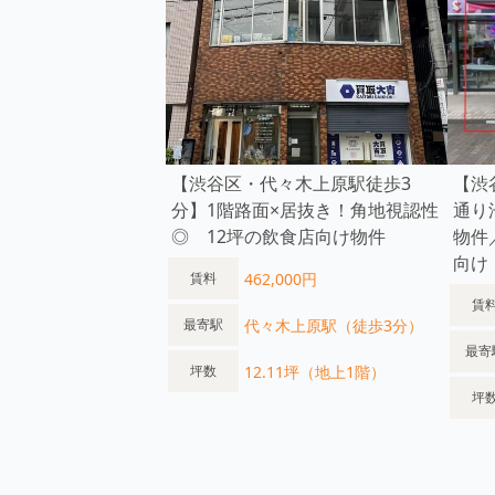
【渋谷区・代々木上原駅徒歩3
【渋
分】1階路面×居抜き！角地視認性
通り
◎ 12坪の飲食店向け物件
物件
向け
462,000円
賃料
賃
代々木上原駅（徒歩3分）
最寄駅
最寄
12.11坪（地上1階）
坪数
坪