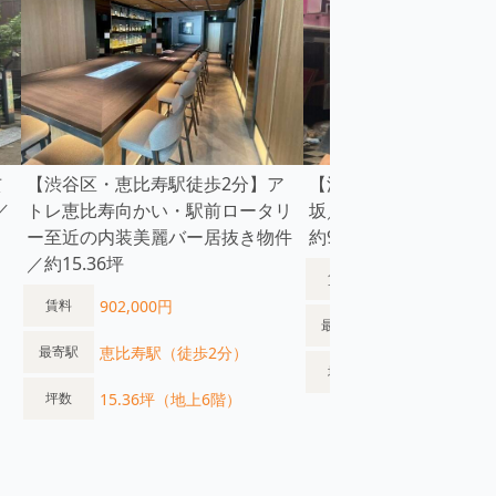
玄
【渋谷区・恵比寿駅徒歩2分】ア
【渋谷区】渋谷駅徒歩
／
トレ恵比寿向かい・駅前ロータリ
坂／小箱物件／周辺繁
ー至近の内装美麗バー居抜き物件
約9.2坪／1階
／約15.36坪
770,000円
賃料
902,000円
賃料
渋谷駅（徒歩3
最寄駅
恵比寿駅（徒歩2分）
最寄駅
9.2坪（地上1階
坪数
15.36坪（地上6階）
坪数