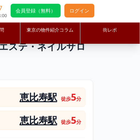
7
会員登録（無料）
ログイン
:00
問
東京の物件紹介コラム
街レポ
な外観エステ・ネイルサロン向き物件！
観エステ・ネイルサロ
恵比寿駅
5
徒歩
分
恵比寿駅
5
徒歩
分