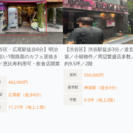
谷区・広尾駅徒歩6分】明治
【渋谷区】渋谷駅徒歩3分／道
沿い1階路面のカフェ居抜き
坂／小箱物件／周辺繁盛店多数
／恵比寿利用可・飲食店開業
約9.5坪／2階
550,000円
賃料
462,000円
料
神泉駅（徒歩3分）
最寄駅
広尾駅（徒歩6分）
駅
9.5坪（地上2階）
坪数
11.21坪（地上１階）
数