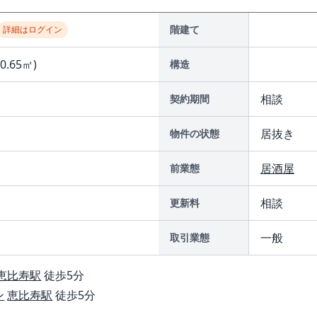
階建て
詳細はログイン
40.65㎡)
構造
相談
契約期間
居抜き
物件の状態
居酒屋
前業態
相談
更新料
一般
取引業態
恵比寿駅
徒歩5分
ン
恵比寿駅
徒歩5分