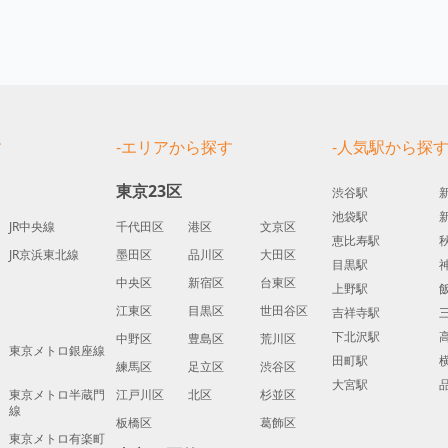
す
-エリアから探す
-人気駅から探
東京23区
渋谷駅
池袋駅
JR中央線
千代田区
港区
文京区
恵比寿駅
JR京浜東北線
墨田区
品川区
大田区
目黒駅
中央区
新宿区
台東区
上野駅
江東区
目黒区
世田谷区
吉祥寺駅
下北沢駅
中野区
豊島区
荒川区
東京メトロ銀座線
田町駅
練馬区
足立区
渋谷区
大宮駅
東京メトロ半蔵門
江戸川区
北区
杉並区
線
板橋区
葛飾区
東京メトロ有楽町