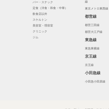
線
バー・スナック
定食（洋食・和食・中華）
東京メトロ東西線
飲食店以外
都営線
スケルトン
都営三田線
美容室・理容室
クリニック
都営大江戸線
ジム
東急線
東急東横線
京王線
京王線
小田急線
小田急小田原線