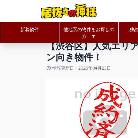
新着物件
他地区の物件をお探しの
独
居抜きの神様Home
東京都
渋谷
方 ▼
【渋谷区】人気エリ
ン向き物件！
情報更新日：2026年04月23日