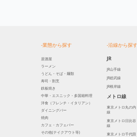
-業態から探す
-沿線から探
JR
居酒屋
ラーメン
JR山手線
うどん・そば・麺類
JR総武線
寿司・割烹
JR根岸線
鉄板焼き
中華・エスニック・多国籍料理
メトロ線
洋食（フレンチ・イタリアン）
東京メトロ丸の内
ダイニングバー
線
焼肉
東京メトロ日比谷
カフェ・カフェバー
線
その他(テイクアウト等)
東京メトロ千代田