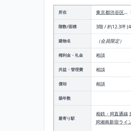
東京都
渋谷区
...
所在
3階 / 約12.3坪 (
階数/面積
（会員限定）
建物名
相談
権利金・礼金
相談
共益・管理費
相談
償却
築年数
相鉄・JR直通線
最寄り駅
JR湘南新宿ライ