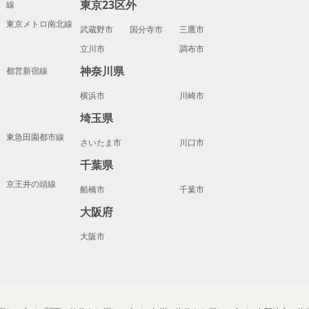
東京23区外
線
東京メトロ南北線
武蔵野市
国分寺市
三鷹市
立川市
調布市
神奈川県
都営新宿線
横浜市
川崎市
埼玉県
東急田園都市線
さいたま市
川口市
千葉県
京王井の頭線
船橋市
千葉市
大阪府
大阪市