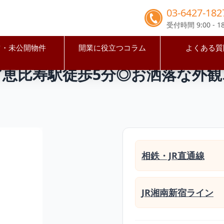
03-6427-182
受付時間 9:00 - 18
占・未公開物件
開業に役立つコラム
よくある質
区
恵比寿駅
【渋谷区】人気エリア恵比寿駅徒歩5分◎お洒落
ア恵比寿駅徒歩5分◎お洒落な外
相鉄・JR直通線
JR湘南新宿ライン