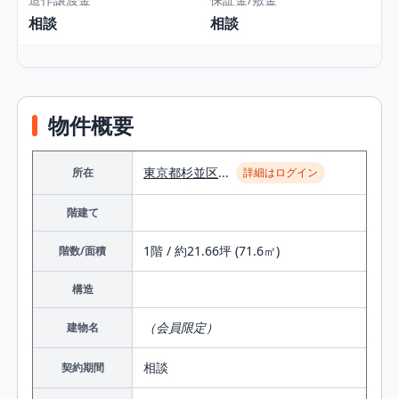
相談
相談
物件概要
東京都
杉並区
...
所在
詳細はログイン
階建て
1階 / 約21.66坪 (71.6㎡)
階数/面積
構造
（会員限定）
建物名
相談
契約期間