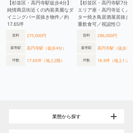
【杉並区・高円寺駅徒歩4分】
【杉並区・高円寺駅7分】
純情商店街近くの内装美麗なダ
エリア座・高円寺近く／
イニングバー居抜き物件／約
ター焼き鳥居酒屋居抜き
17.65坪
重飲食可／視認性◎
275,000円
286,000円
賃料
賃料
高円寺駅（徒歩4分）
高円寺駅（徒歩7
最寄駅
最寄駅
17.65坪（地上2階）
16.9坪（地上1-2
坪数
坪数
業態から探す