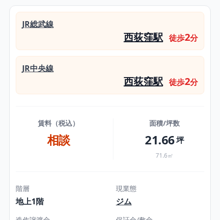
JR総武線
西荻窪駅
2
徒歩
分
JR中央線
西荻窪駅
2
徒歩
分
賃料（税込）
面積/坪数
相談
21.66
坪
71.6㎡
階層
現業態
地上1階
ジム
造作譲渡金
保証金/敷金