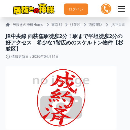
ログイン
居抜きの神様Home
東京都
杉並区
西荻窪駅
JR中央線
JR中央線 西荻窪駅徒歩2分！駅まで平坦徒歩2分の
好アクセス 希少な1階広めのスケルトン物件【杉
並区】
情報更新日：2026年04月14日