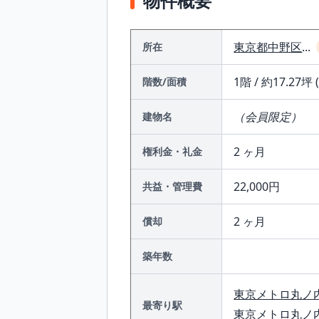
物件概要
東京都
中野区
...
所在
1階 / 約17.27坪 
階数/面積
（会員限定）
建物名
2 ヶ月
権利金・礼金
22,000円
共益・管理費
2 ヶ月
償却
築年数
東京メトロ丸ノ
最寄り駅
東京メトロ丸ノ