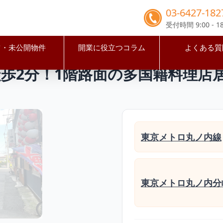
03-6427-182
受付時間 9:00 - 18
占・未公開物件
開業に役立つコラム
よくある質
区
新中野駅
【中野区】新中野駅徒歩2分！1階路面の多国籍
歩2分！1階路面の多国籍料理店
東京メトロ丸ノ内線
東京メトロ丸ノ内分