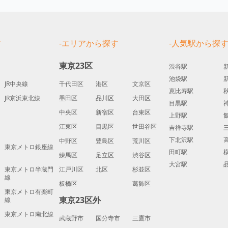
す
-エリアから探す
-人気駅から探
東京23区
渋谷駅
池袋駅
JR中央線
千代田区
港区
文京区
恵比寿駅
JR京浜東北線
墨田区
品川区
大田区
目黒駅
中央区
新宿区
台東区
上野駅
江東区
目黒区
世田谷区
吉祥寺駅
下北沢駅
中野区
豊島区
荒川区
東京メトロ銀座線
田町駅
練馬区
足立区
渋谷区
大宮駅
東京メトロ半蔵門
江戸川区
北区
杉並区
線
板橋区
葛飾区
東京メトロ有楽町
東京23区外
線
東京メトロ南北線
武蔵野市
国分寺市
三鷹市