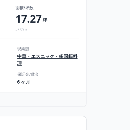
面積/坪数
17.27
坪
57.09㎡
現業態
中華・エスニック・多国籍料
理
保証金/敷金
6 ヶ月