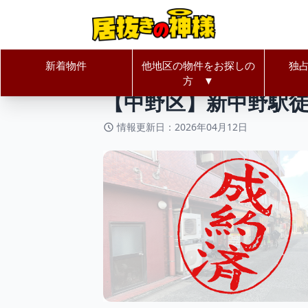
新着物件
他地区の物件をお探しの
独
居抜きの神様Home
東京都
中野
方 ▼
【中野区】新中野駅徒
情報更新日：2026年04月12日