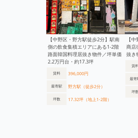
【中野区・野方駅徒歩2分】駅南
【中
側の飲食集積エリアにある1-2階
商店
路面韓国料理居抜き物件／坪単価
抜き
2.2万円台・約17.3坪
賃
396,000円
賃料
最寄
野方駅（徒歩2分）
最寄駅
坪
17.32坪（地上1-2階）
坪数