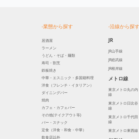
-業態から探す
-沿線から探
JR
居酒屋
ラーメン
JR山手線
うどん・そば・麺類
JR総武線
寿司・割烹
JR根岸線
鉄板焼き
中華・エスニック・多国籍料理
メトロ線
洋食（フレンチ・イタリアン）
東京メトロ丸の内
ダイニングバー
線
焼肉
東京メトロ日比谷
カフェ・カフェバー
線
その他(テイクアウト等)
東京メトロ千代田
線
バー・スナック
定食（洋食・和食・中華）
東京メトロ東西線
飲食店以外