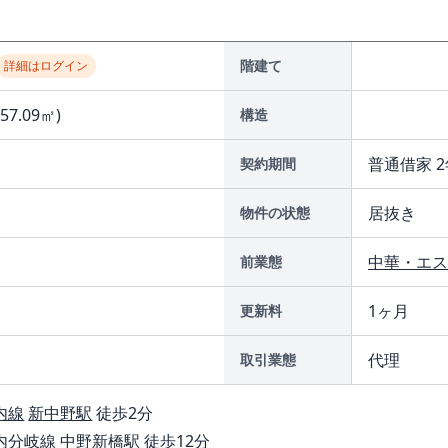
階建て
詳細はログイン
(57.09㎡)
構造
普通借家 2
契約期間
居抜き
物件の状態
中華・エス
前業態
1ヶ月
更新料
代理
取引業態
内線
新中野駅
徒歩2分
内分岐線
中野新橋駅
徒歩12分