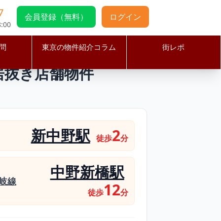
7
会員登録（無料）
ログイン
:00
問
東京の物件紹介コラム
街レポ
料理店居抜き店舗物件
居抜き店舗物件
新中野駅
2
徒歩
分
中野新橋駅
岐線
12
徒歩
分