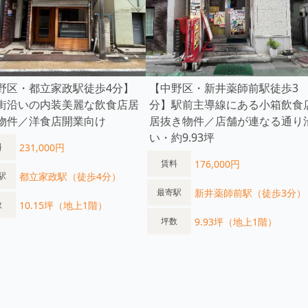
野区・都立家政駅徒歩4分】
【中野区・新井薬師前駅徒歩3
街沿いの内装美麗な飲食店居
分】駅前主導線にある小箱飲食
物件／洋食店開業向け
居抜き物件／店舗が連なる通り
い・約9.93坪
231,000円
料
176,000円
賃料
都立家政駅（徒歩4分）
駅
新井薬師前駅（徒歩3分）
最寄駅
10.15坪（地上1階）
数
9.93坪（地上1階）
坪数