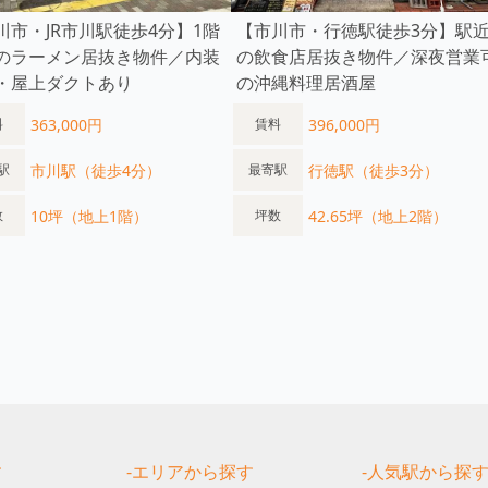
川市・JR市川駅徒歩4分】1階
【市川市・行徳駅徒歩3分】駅
のラーメン居抜き物件／内装
の飲食店居抜き物件／深夜営業
・屋上ダクトあり
の沖縄料理居酒屋
363,000円
396,000円
料
賃料
市川駅（徒歩4分）
行徳駅（徒歩3分）
駅
最寄駅
10坪（地上1階）
42.65坪（地上2階）
数
坪数
す
-エリアから探す
-人気駅から探