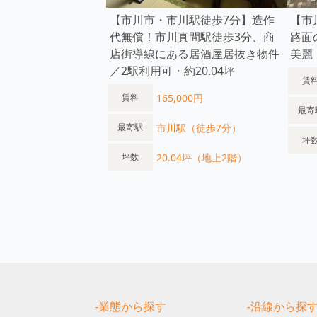
【市川市・市川駅徒歩7分】造作
【市
代無償！市川真間駅徒歩3分、商
路面
店街導線にある居酒屋居抜き物件
美麗
／2駅利用可・約20.04坪
賃
165,000円
賃料
最寄
市川駅（徒歩7分）
最寄駅
坪
20.04坪（地上2階）
坪数
-業態から探す
-沿線から探