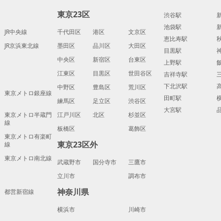
東京23区
渋谷駅
池袋駅
JR中央線
千代田区
港区
文京区
恵比寿駅
JR京浜東北線
墨田区
品川区
大田区
目黒駅
中央区
新宿区
台東区
上野駅
江東区
目黒区
世田谷区
吉祥寺駅
下北沢駅
中野区
豊島区
荒川区
東京メトロ銀座線
田町駅
練馬区
足立区
渋谷区
大宮駅
東京メトロ半蔵門
江戸川区
北区
杉並区
線
板橋区
葛飾区
東京メトロ有楽町
東京23区外
線
東京メトロ南北線
武蔵野市
国分寺市
三鷹市
立川市
調布市
神奈川県
都営新宿線
横浜市
川崎市