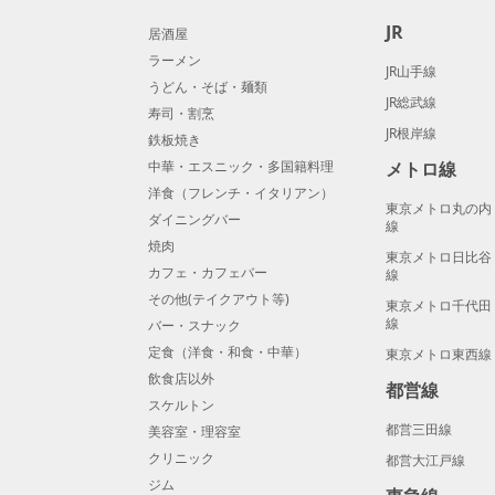
JR
居酒屋
ラーメン
JR山手線
うどん・そば・麺類
JR総武線
寿司・割烹
JR根岸線
鉄板焼き
中華・エスニック・多国籍料理
メトロ線
洋食（フレンチ・イタリアン）
東京メトロ丸の内
ダイニングバー
線
焼肉
東京メトロ日比谷
カフェ・カフェバー
線
その他(テイクアウト等)
東京メトロ千代田
線
バー・スナック
定食（洋食・和食・中華）
東京メトロ東西線
飲食店以外
都営線
スケルトン
都営三田線
美容室・理容室
クリニック
都営大江戸線
ジム