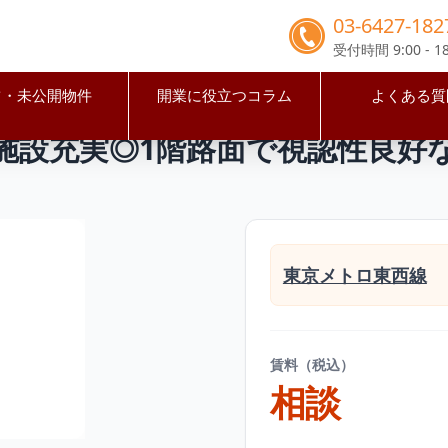
03-6427-182
受付時間 9:00 - 18
占・未公開物件
開業に役立つコラム
よくある質
市
行徳駅
行徳駅徒歩8分 周辺施設充実◎1階路面で視認性
施設充実◎1階路面で視認性良好
東京メトロ東西線
賃料（税込）
相談