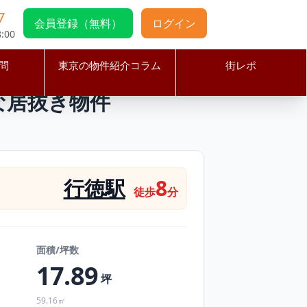
7
会員登録（無料）
ログイン
:00
問
東京の物件紹介コラム
街レポ
良好な居抜き物件
な居抜き物件
行徳駅
8
徒歩
分
面積/坪数
17.89
坪
59.16㎡