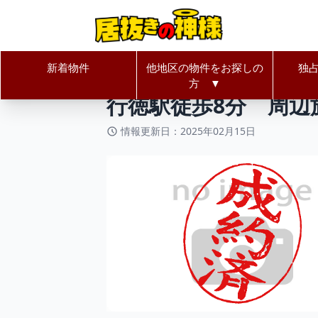
新着物件
他地区の物件をお探しの
独
居抜きの神様Home
千葉県
市川
方 ▼
行徳駅徒歩8分 周辺
情報更新日：2025年02月15日