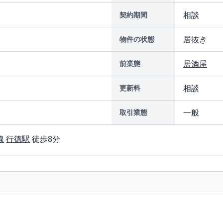
相談
契約期間
居抜き
物件の状態
居酒屋
前業態
相談
更新料
一般
取引業態
線
行徳駅
徒歩8分