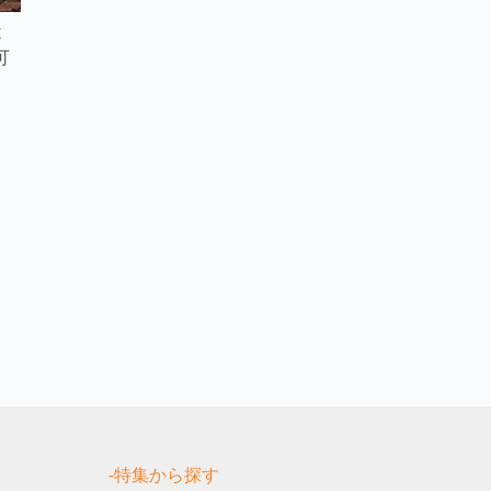
近
可
す
-特集から探す