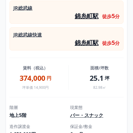
JR総武線
錦糸町駅
5
徒歩
分
JR総武線快速
錦糸町駅
5
徒歩
分
賃料（税込）
面積/坪数
374,000
25.1
円
坪
坪単価 14,900円
82.98㎡
階層
現業態
地上5階
バー・スナック
造作譲渡金
保証金/敷金