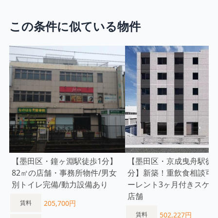
この条件に似ている物件
【墨田区・鐘ヶ淵駅徒歩1分】
【墨田区・京成曳舟駅徒歩
82㎡の店舗・事務所物件/男女
分】新築！重飲食相談可
別トイレ完備/動力設備あり
ーレント3ヶ月付きスケル
店舗
205,700円
賃料
502,227円
賃料