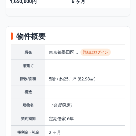
1,650,000円
6 ヶ月
物件概要
東京都
墨田区
...
所在
詳細はログイン
階建て
5階 / 約25.1坪 (82.98㎡)
階数/面積
構造
（会員限定）
建物名
定期借家 6年
契約期間
2 ヶ月
権利金・礼金