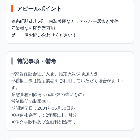
アピールポイント
錦糸町駅徒歩5分　内装美麗なカラオケバー居抜き物件！

同業種なら即営業可能！

是非一度お問い合わせください！
特記事項・備考
※家賃保証会社加入要、指定火災保険加入要

※看板工事は指定業者をご利用していただく場合がありま
す。

業態業種制限有り(匂い煙の強いもの)

営業時間の制限無し

期間満了日：2031年06月30日迄

※中途礼金有り：2年毎に1ヵ月分

※仲介手数料及び企画料別途有り