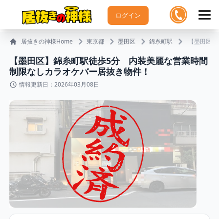
ログイン
居抜きの神様Home
東京都
墨田区
錦糸町駅
【墨田区】
【墨田区】錦糸町駅徒歩5分 内装美麗な営業時間
制限なしカラオケバー居抜き物件！
情報更新日：2026年03月08日