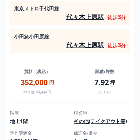
東京メトロ千代田線
代々木上原駅
3
徒歩
分
小田急小田原線
代々木上原駅
3
徒歩
分
賃料（税込）
面積/坪数
352,000
7.92
円
坪
坪単価 44,444円
26.18㎡
階層
現業態
地上1階
その他(テイクアウト等)
造作譲渡金
保証金/敷金