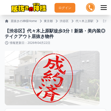
ログイン
居抜きの神様Home
東京都
渋谷区
代々木上原駅
【渋谷
【渋谷区】代々⽊上原駅徒歩3分！新築・美内装◎
テイクアウト居抜き物件
情報更新日：2026年04月22日