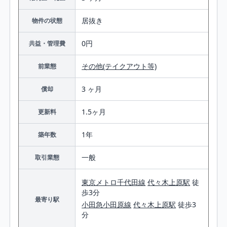
居抜き
物件の状態
0円
共益・管理費
その他(テイクアウト等)
前業態
3 ヶ月
償却
1.5ヶ月
更新料
1年
築年数
一般
取引業態
東京メトロ千代田線
代々木上原駅
徒
歩3分
最寄り駅
小田急小田原線
代々木上原駅
徒歩3
分