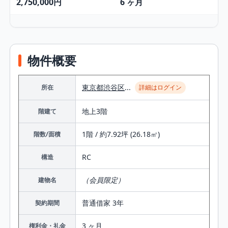
2,750,000円
6 ヶ月
物件概要
東京都
渋谷区
...
所在
詳細はログイン
地上3階
階建て
1階 / 約7.92坪 (26.18㎡)
階数/面積
RC
構造
（会員限定）
建物名
普通借家 3年
契約期間
3 ヶ月
権利金・礼金