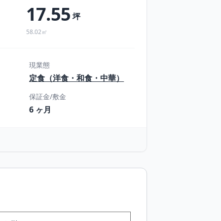
17.55
坪
58.02㎡
現業態
定食（洋食・和食・中華）
保証金/敷金
6 ヶ月