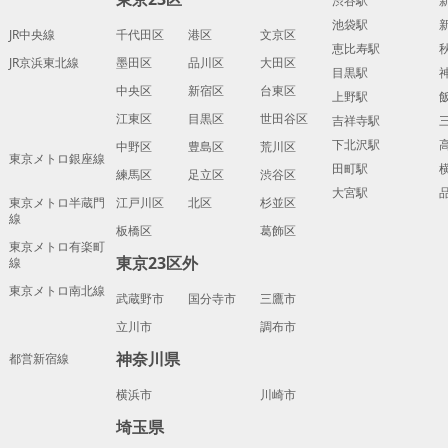
渋谷駅
池袋駅
JR中央線
千代田区
港区
文京区
恵比寿駅
JR京浜東北線
墨田区
品川区
大田区
目黒駅
中央区
新宿区
台東区
上野駅
江東区
目黒区
世田谷区
吉祥寺駅
下北沢駅
中野区
豊島区
荒川区
東京メトロ銀座線
田町駅
練馬区
足立区
渋谷区
大宮駅
東京メトロ半蔵門
江戸川区
北区
杉並区
線
板橋区
葛飾区
東京メトロ有楽町
東京23区外
線
東京メトロ南北線
武蔵野市
国分寺市
三鷹市
立川市
調布市
神奈川県
都営新宿線
横浜市
川崎市
埼玉県