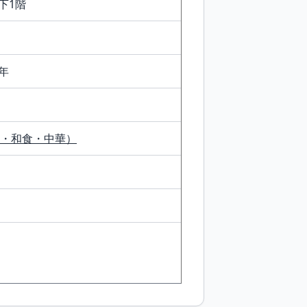
下1階
年
・和食・中華）