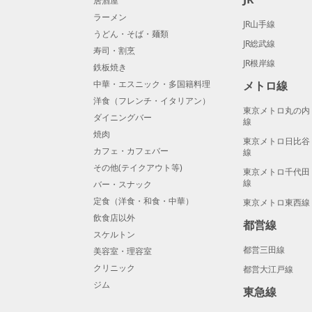
居酒屋
ラーメン
JR山手線
うどん・そば・麺類
JR総武線
寿司・割烹
JR根岸線
鉄板焼き
中華・エスニック・多国籍料理
メトロ線
洋食（フレンチ・イタリアン）
東京メトロ丸の内
ダイニングバー
線
焼肉
東京メトロ日比谷
カフェ・カフェバー
線
その他(テイクアウト等)
東京メトロ千代田
線
バー・スナック
定食（洋食・和食・中華）
東京メトロ東西線
飲食店以外
都営線
スケルトン
都営三田線
美容室・理容室
クリニック
都営大江戸線
ジム
東急線