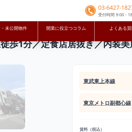
03-6427-182
受付時間 9:00 - 18
占・未公開物件
開業に役立つコラム
よくある質
区
東武練馬駅
【板橋区】東武練馬駅徒歩1分／定食店居抜き／内
徒歩1分／定食店居抜き／内装美麗／
東武東上本線
東京メトロ副都心線
賃料（税込）