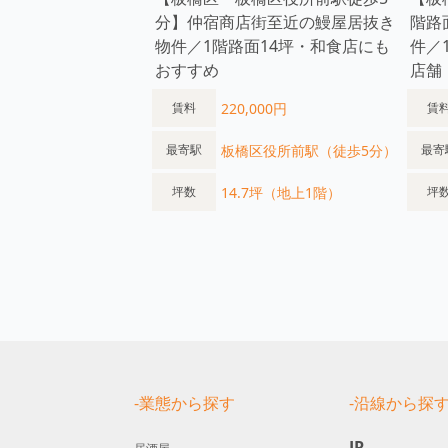
分】仲宿商店街至近の鰻屋居抜き
階路
物件／1階路面14坪・和食店にも
件／
おすすめ
店舗
220,000円
賃料
賃
板橋区役所前駅（徒歩5分）
最寄駅
最寄
14.7坪（地上1階）
坪数
坪
-業態から探す
-沿線から探
JR