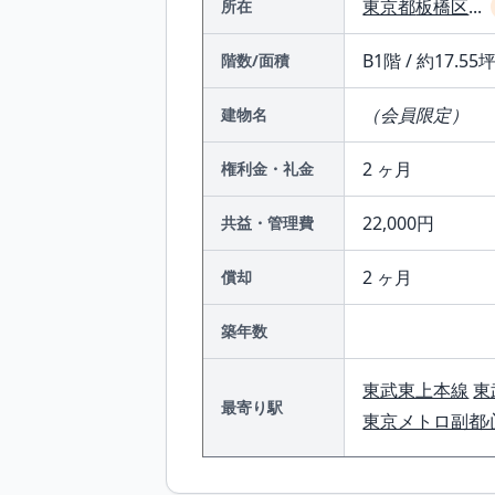
東京都
板橋区
...
所在
B1階 / 約17.55坪
階数/面積
（会員限定）
建物名
2 ヶ月
権利金・礼金
22,000円
共益・管理費
2 ヶ月
償却
築年数
東武東上本線
東
最寄り駅
東京メトロ副都