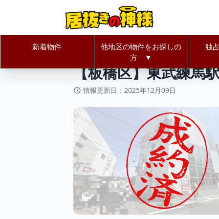
新着物件
他地区の物件をお探しの
独
居抜きの神様Home
東京都
板橋
方 ▼
【板橋区】東武練馬駅
情報更新日：2025年12月09日