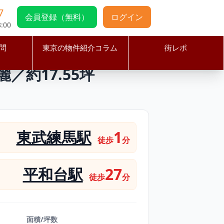
7
会員登録（無料）
ログイン
:00
問
東京の物件紹介コラム
街レポ
装美麗／約17.55坪
約17.55坪
東武練馬駅
1
徒歩
分
平和台駅
27
徒歩
分
面積/坪数