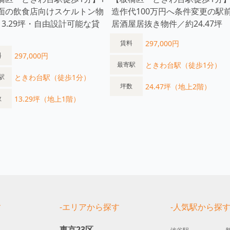
面の飲食店向けスケルトン物
造作代100万円へ条件変更の駅
13.29坪・自由設計可能な貸
居酒屋居抜き物件／約24.47坪
297,000円
賃料
297,000円
料
ときわ台駅（徒歩1分）
最寄駅
ときわ台駅（徒歩1分）
駅
24.47坪（地上2階）
坪数
13.29坪（地上1階）
数
す
-エリアから探す
-人気駅から探
東京23区