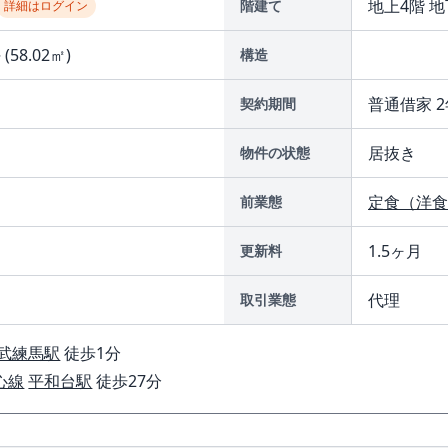
地上4階 地
階建て
詳細はログイン
 (58.02㎡)
構造
普通借家 2
契約期間
居抜き
物件の状態
定食（洋食
前業態
1.5ヶ月
更新料
代理
取引業態
武練馬駅
徒歩1分
心線
平和台駅
徒歩27分