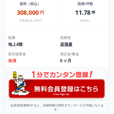
賃料（税込）
面積/坪数
308,000
11.78
円
坪
坪単価 26,146円
38.94㎡
階層
現業態
地上4階
居酒屋
造作譲渡金
保証金/敷金
無償
0 ヶ月
会員登録(無料)すると、詳細情報や資料ダウンロードが可能になりま
す。