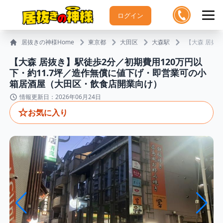
ログイン
居抜きの神様Home
東京都
大田区
大森駅
【大森 居抜
【大森 居抜き】駅徒歩2分／初期費用120万円以
下・約11.7坪／造作無償に値下げ・即営業可の小
箱居酒屋（大田区・飲食店開業向け）
情報更新日：2026年06月24日
☆
お気に入り