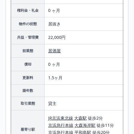
0 ヶ月
権利金・礼金
居抜き
物件の状態
22,000円
共益・管理費
居酒屋
前業態
0 ヶ月
償却
1.5ヶ月
更新料
築年数
貸主
取引業態
JR京浜東北線
大森駅
徒歩2分
京浜急行本線
大森海岸駅
徒歩11分
最寄り駅
京浜急行本線
平和島駅
徒歩20分