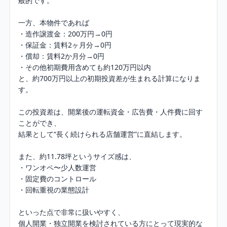
般的です。

一方、本物件であれば

・造作譲渡金：200万円→0円

・保証金：賃料2ヶ月分→0円

・償却：賃料2か月分→0円

・その他初期費用含めても約120万円以内

と、約700万円以上の初期投資差が生まれる計算になりま
す。

この投資差は、開業後の運転資金・広告費・人件費に回す
ことができ、

結果として“長く続けられる店舗運営”に直結します。

また、約11.78坪というサイズ感は、

・ワンオペ〜少人数運営

・固定費のコントロール

・回転重視の業態設計

といった点で非常に扱いやすく、

個人開業・独立開業を検討されている方にとって現実的な