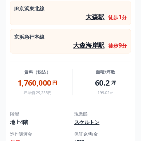
JR京浜東北線
大森駅
1
徒歩
分
京浜急行本線
大森海岸駅
9
徒歩
分
賃料（税込）
面積/坪数
1,760,000
60.2
円
坪
坪単価 29,235円
199.02㎡
階層
現業態
地上4階
スケルトン
造作譲渡金
保証金/敷金