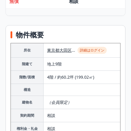
無償
相談
物件概要
東京都
大田区
...
所在
詳細はログイン
地上9階
階建て
4階 / 約60.2坪 (199.02㎡)
階数/面積
構造
（会員限定）
建物名
相談
契約期間
相談
権利金・礼金