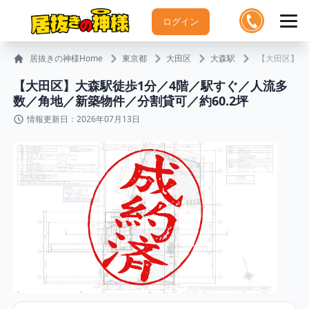
ログイン
居抜きの神様Home
東京都
大田区
大森駅
【大田区】大
【大田区】大森駅徒歩1分／4階／駅すぐ／人流多
数／角地／新築物件／分割貸可／約60.2坪
情報更新日：2026年07月13日