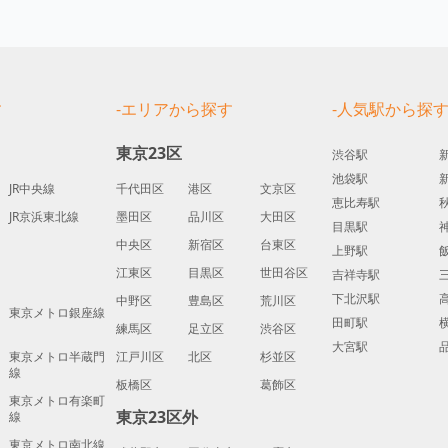
す
-エリアから探す
-人気駅から探
東京23区
渋谷駅
池袋駅
JR中央線
千代田区
港区
文京区
恵比寿駅
JR京浜東北線
墨田区
品川区
大田区
目黒駅
中央区
新宿区
台東区
上野駅
江東区
目黒区
世田谷区
吉祥寺駅
下北沢駅
中野区
豊島区
荒川区
東京メトロ銀座線
田町駅
練馬区
足立区
渋谷区
大宮駅
東京メトロ半蔵門
江戸川区
北区
杉並区
線
板橋区
葛飾区
東京メトロ有楽町
東京23区外
線
東京メトロ南北線