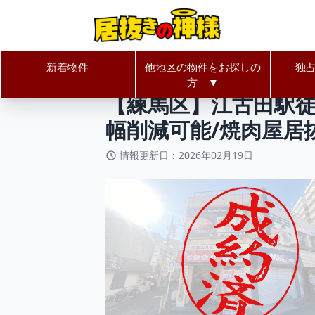
新着物件
他地区の物件をお探しの
独
居抜きの神様Home
東京都
練馬
方 ▼
【練馬区】江古田駅徒
幅削減可能/焼肉屋居
情報更新日：2026年02月19日