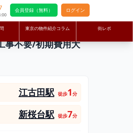
7
会員登録（無料）
ログイン
:00
問
東京の物件紹介コラム
街レポ
給排気工事不要/初期費用大幅削減可能/焼肉屋居抜き物件
工事不要/初期費用大
江古田駅
1
徒歩
分
新桜台駅
7
徒歩
分