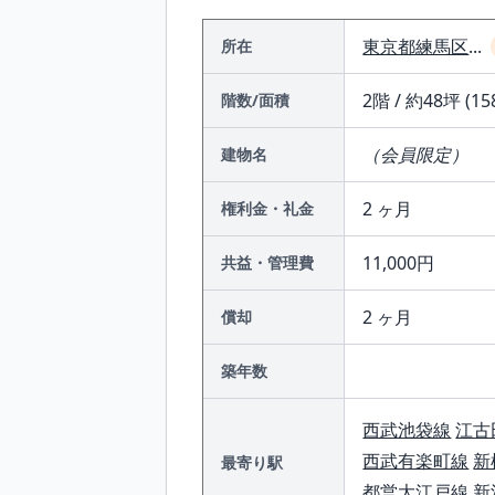
東京都
練馬区
...
所在
2階 / 約48坪 (15
階数/面積
（会員限定）
建物名
2 ヶ月
権利金・礼金
11,000円
共益・管理費
2 ヶ月
償却
築年数
西武池袋線
江古
西武有楽町線
新
最寄り駅
都営大江戸線
新