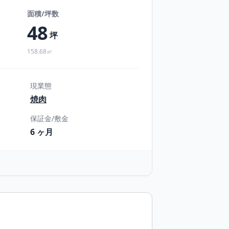
面積/坪数
48
坪
158.68㎡
現業態
焼肉
保証金/敷金
6 ヶ月