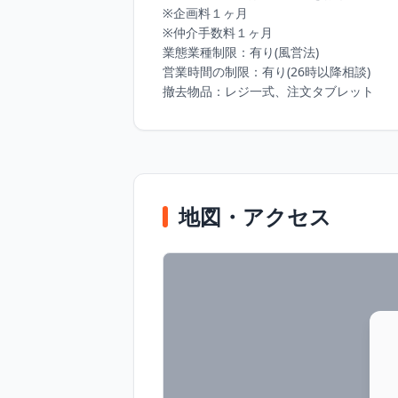
※企画料１ヶ月

※仲介手数料１ヶ月

業態業種制限：有り(風営法)

営業時間の制限：有り(26時以降相談)

撤去物品：レジ一式、注文タブレット
地図・アクセス