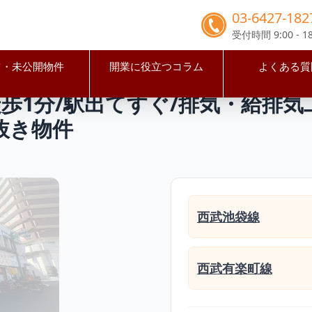
03-6427-182
受付時間 9:00 - 18
占・未公開物件
開業に役立つコラム
よくある質
区
江古田駅
【練馬区】江古田駅徒歩1分/駅出てすぐ/排気・
歩1分/駅出てすぐ/排気・給排気
抜き物件
西武池袋線
西武有楽町線