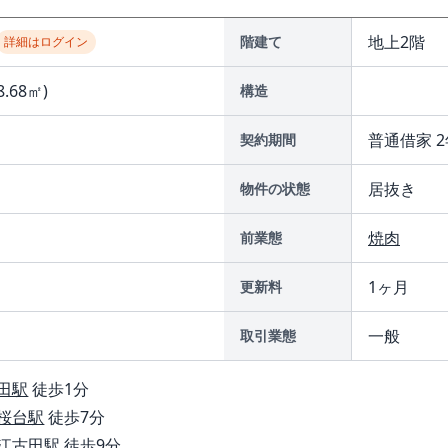
地上2階
階建て
詳細はログイン
8.68㎡)
構造
普通借家 2
契約期間
居抜き
物件の状態
焼肉
前業態
1ヶ月
更新料
一般
取引業態
田駅
徒歩1分
桜台駅
徒歩7分
江古田駅
徒歩9分