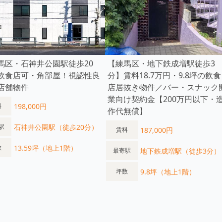
馬区・石神井公園駅徒歩20
【練馬区・地下鉄成増駅徒歩3
飲食店可・角部屋！視認性良
分】賃料18.7万円・9.8坪の飲食
店舗物件
店居抜き物件／バー・スナック
業向け契約金【200万円以下・
198,000円
料
作代無償】
石神井公園駅（徒歩20分）
駅
187,000円
賃料
13.59坪（地上1階）
数
地下鉄成増駅（徒歩3分）
最寄駅
9.8坪（地上1階）
坪数