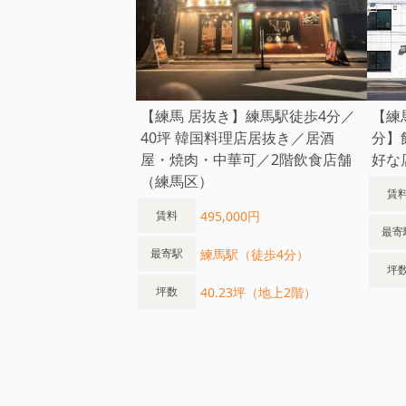
【練馬 居抜き】練馬駅徒歩4分／
【練
40坪 韓国料理店居抜き／居酒
分】
屋・焼肉・中華可／2階飲食店舗
好な
（練馬区）
賃
495,000円
賃料
最寄
練馬駅（徒歩4分）
最寄駅
坪
40.23坪（地上2階）
坪数