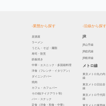
-業態から探す
-沿線から探
JR
居酒屋
ラーメン
JR山手線
うどん・そば・麺類
JR総武線
寿司・割烹
JR根岸線
鉄板焼き
中華・エスニック・多国籍料理
メトロ線
洋食（フレンチ・イタリアン）
東京メトロ丸の内
ダイニングバー
線
焼肉
東京メトロ日比谷
カフェ・カフェバー
線
その他(テイクアウト等)
東京メトロ千代田
線
バー・スナック
定食（洋食・和食・中華）
東京メトロ東西線