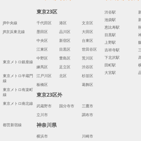
東京23区
渋谷駅
池袋駅
JR中央線
千代田区
港区
文京区
恵比寿駅
JR京浜東北線
墨田区
品川区
大田区
目黒駅
中央区
新宿区
台東区
上野駅
江東区
目黒区
世田谷区
吉祥寺駅
下北沢駅
中野区
豊島区
荒川区
東京メトロ銀座線
田町駅
練馬区
足立区
渋谷区
大宮駅
東京メトロ半蔵門
江戸川区
北区
杉並区
線
板橋区
葛飾区
東京メトロ有楽町
東京23区外
線
東京メトロ南北線
武蔵野市
国分寺市
三鷹市
立川市
調布市
神奈川県
都営新宿線
横浜市
川崎市