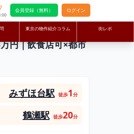
7
会員登録（無料）
ログイン
:00
問
東京の物件紹介コラム
街レポ
坪・賃料25万円｜飲食店可×都市ガス×電動シャッター付の駅前好立地物
5万円｜飲食店可×都市
みずほ台駅
1
徒歩
分
鶴瀬駅
20
徒歩
分