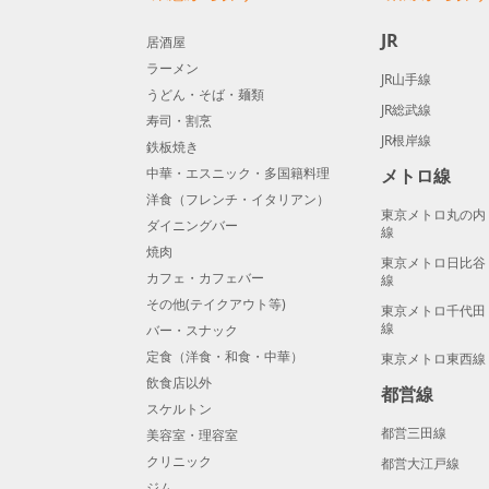
JR
居酒屋
ラーメン
JR山手線
うどん・そば・麺類
JR総武線
寿司・割烹
JR根岸線
鉄板焼き
中華・エスニック・多国籍料理
メトロ線
洋食（フレンチ・イタリアン）
東京メトロ丸の内
ダイニングバー
線
焼肉
東京メトロ日比谷
カフェ・カフェバー
線
その他(テイクアウト等)
東京メトロ千代田
線
バー・スナック
定食（洋食・和食・中華）
東京メトロ東西線
飲食店以外
都営線
スケルトン
都営三田線
美容室・理容室
クリニック
都営大江戸線
ジム