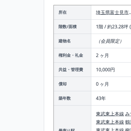
埼玉県
富士見市
.
所在
1階 / 約23.28坪 
階数/面積
（会員限定）
建物名
2 ヶ月
権利金・礼金
10,000円
共益・管理費
0 ヶ月
償却
43年
築年数
東武東上本線
み
東武東上本線
鶴
東武東上本線
柳
最寄り駅