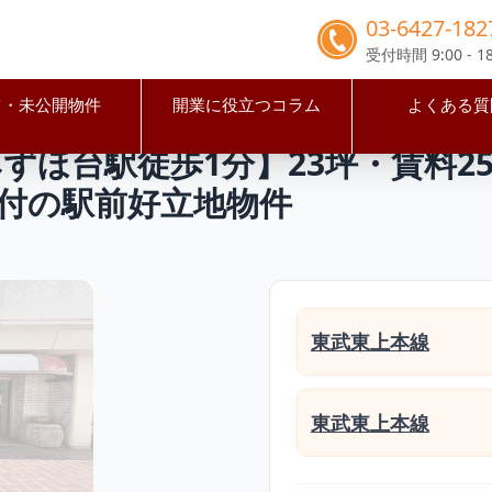
03-6427-182
受付時間 9:00 - 18
占・未公開物件
開業に役立つコラム
よくある質
見市
みずほ台駅
【埼玉県富士見市・みずほ台駅徒歩1分】23
ずほ台駅徒歩1分】23坪・賃料2
付の駅前好立地物件
東武東上本線
東武東上本線