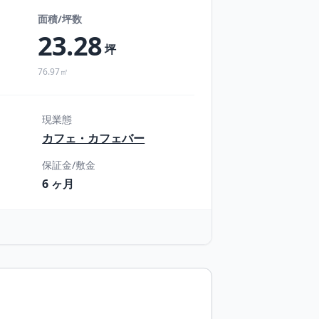
面積/坪数
23.28
坪
76.97㎡
現業態
カフェ・カフェバー
保証金/敷金
6 ヶ月