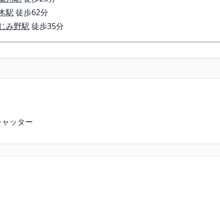
木駅
徒歩62分
じみ野駅
徒歩35分
シャッター