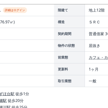
..
地上12階
階建て
詳細はログイン
(76.97㎡)
ＳＲＣ
構造
普通借家 3
契約期間
居抜き
物件の状態
カフェ・カ
前業態
1ヶ月
更新料
一般
取引業態
ずほ台駅
徒歩1分
瀬駅
徒歩20分
瀬川駅
徒歩25分