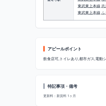
東武東上本線
志
東武東上本線
ふ
アピールポイント
飲⾷店可,トイレあり,都市ガス,電動
特記事項・備考
更新料：新賃料 1ヶ⽉