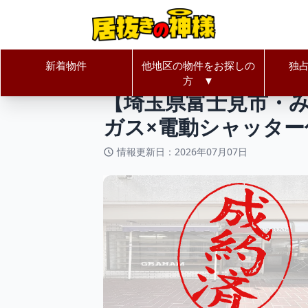
新着物件
他地区の物件をお探しの
独
居抜きの神様Home
埼玉県
富士
方 ▼
【埼玉県富士見市・み
ガス×電動シャッター
情報更新日：2026年07月07日