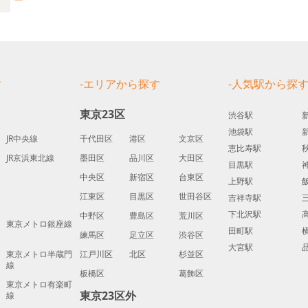
す
-エリアから探す
-人気駅から探
東京23区
渋谷駅
池袋駅
JR中央線
千代田区
港区
文京区
恵比寿駅
JR京浜東北線
墨田区
品川区
大田区
目黒駅
中央区
新宿区
台東区
上野駅
江東区
目黒区
世田谷区
吉祥寺駅
下北沢駅
中野区
豊島区
荒川区
東京メトロ銀座線
田町駅
練馬区
足立区
渋谷区
大宮駅
東京メトロ半蔵門
江戸川区
北区
杉並区
線
板橋区
葛飾区
東京メトロ有楽町
東京23区外
線