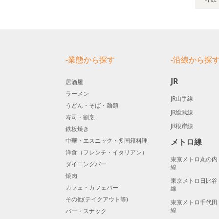
-業態から探す
-沿線から探
JR
居酒屋
ラーメン
JR山手線
うどん・そば・麺類
JR総武線
寿司・割烹
JR根岸線
鉄板焼き
中華・エスニック・多国籍料理
メトロ線
洋食（フレンチ・イタリアン）
東京メトロ丸の内
ダイニングバー
線
焼肉
東京メトロ日比谷
カフェ・カフェバー
線
その他(テイクアウト等)
東京メトロ千代田
線
バー・スナック