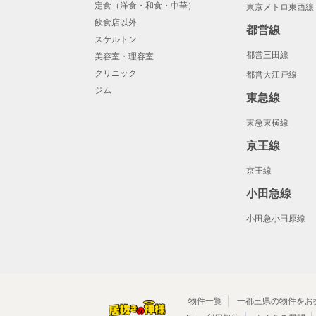
定食（洋食・和食・中華）
東京メトロ東西線
飲食店以外
都営線
スケルトン
都営三田線
美容室・理容室
クリニック
都営大江戸線
ジム
東急線
東急東横線
京王線
京王線
小田急線
小田急小田原線
物件一覧
一都三県の物件をお