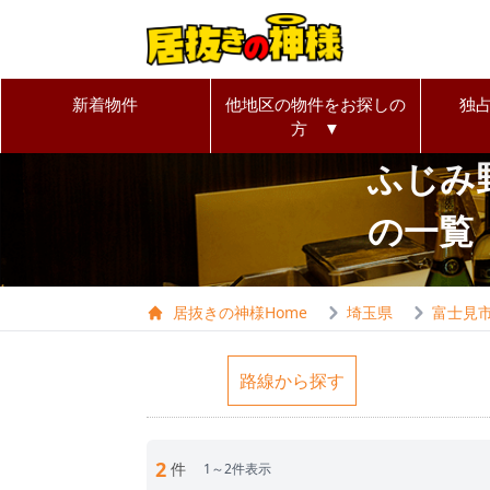
新着物件
他地区の物件をお探しの
独
方 ▼
ふじみ
の一覧
居抜きの神様Home
埼玉県
富士見
路線から探す
2
件
1～2件表示