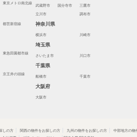
東京メトロ南北線
武蔵野市
国分寺市
三鷹市
立川市
調布市
神奈川県
都営新宿線
横浜市
川崎市
埼玉県
東急田園都市線
さいたま市
川口市
千葉県
京王井の頭線
船橋市
千葉市
大阪府
大阪市
探しの方
関西の物件をお探しの方
九州の物件をお探しの方
中部地方の物