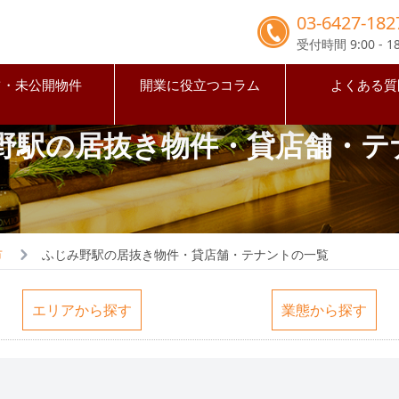
03-6427-182
受付時間 9:00 - 18
占・未公開物件
開業に役立つコラム
よくある質
野駅の居抜き物件・貸店舗・テ
市
ふじみ野駅の居抜き物件・貸店舗・テナントの一覧
エリアから探す
業態から探す