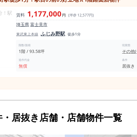
1,177,000
賃料
円
(坪@ 12,577円)
埼玉県
富士見市
ふじみ野駅
東武東上本線
徒歩1分
階数/面積
現業態
1階 / 93.58坪
その他
造作代金
条件
無償
居抜き
件・居抜き店舗・店舗物件一覧