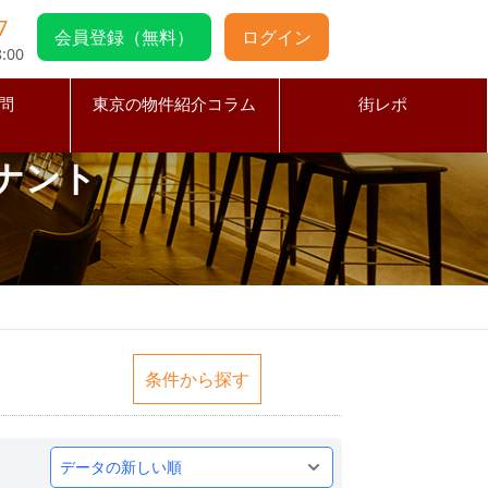
7
会員登録（無料）
ログイン
:00
問
東京の物件紹介コラム
街レポ
ナント
条件から探す