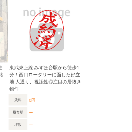
徒
東武東上線 みずほ台駅から徒歩1
路
分！西口ロータリーに面した好立
地 人通り、視認性◎注目の居抜き
物件
0円
賃料
ー
最寄駅
ー
坪数