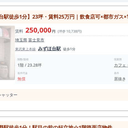
駅徒歩1分】23坪・賃料25万円｜飲食店可×都市ガス
250,000
賃料
円
(坪@ 10,738円)
埼玉県
富士見市
みずほ台駅
東武東上本線
徒歩1分
階数/面積
現業態
1階 / 23.28坪
カフェ
造作代金
条件
無償
居抜き
シャッター
野駅徒歩1分！駅目の前の好立地☆1階路面店物件