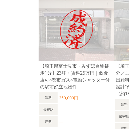
【埼玉県富士見市・みずほ台駅徒
【埼
歩1分】23坪・賃料25万円｜飲食
分／こ
店可×都市ガス×電動シャッター付
国籍
の駅前好立地物件
設計
（約1
250,000円
賃料
賃料
ー
最寄駅
最寄
ー
坪数
坪数