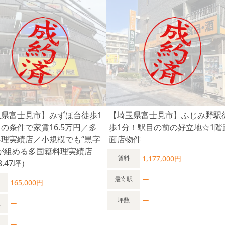
玉県富士見市】みずほ台徒歩1
【埼⽟県富⼠⾒市】ふじみ野駅
の条件で家賃16.5万円／多
歩1分！駅目の前の好立地☆1階
料理実績店／小規模でも“黒字
面店物件
”が組める多国籍料理実績店
1,177,000円
賃料
8.47坪）
ー
最寄駅
165,000円
ー
坪数
ー
駅
ー