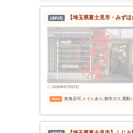
【埼玉県富士見市・みずほ台
[成約済]
2026年07月07日
飲⾷店可,トイレあり,都市ガス,電動
Point
【埼⽟県富⼠⾒市】ふじみ