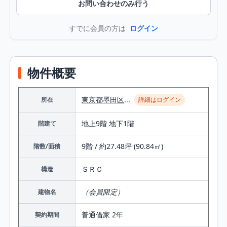
お問い合わせのみ行う
すでに会員の方は
ログイン
物件概要
東京都
墨田区
...
所在
詳細はログイン
地上9階 地下1階
階建て
9階 / 約27.48坪 (90.84㎡)
階数/面積
ＳＲＣ
構造
（会員限定）
建物名
普通借家 2年
契約期間