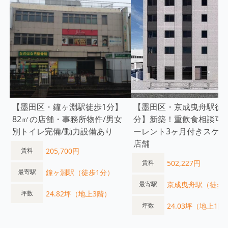
【墨田区・鐘ヶ淵駅徒歩1分】
【墨田区・京成曳舟駅徒歩
82㎡の店舗・事務所物件/男女
分】新築！重飲食相談可
別トイレ完備/動力設備あり
ーレント3ヶ月付きスケル
店舗
205,700円
賃料
502,227円
賃料
鐘ヶ淵駅（徒歩1分）
最寄駅
京成曳舟駅（徒歩
最寄駅
24.82坪（地上3階）
坪数
24.03坪（地上1階
坪数