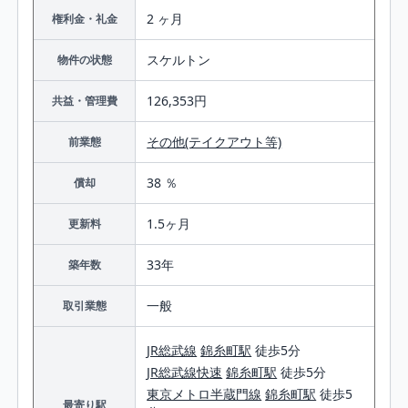
2 ヶ月
権利金・礼金
スケルトン
物件の状態
126,353円
共益・管理費
その他(テイクアウト等)
前業態
38 ％
償却
1.5ヶ月
更新料
33年
築年数
一般
取引業態
JR総武線
錦糸町駅
徒歩5分
JR総武線快速
錦糸町駅
徒歩5分
東京メトロ半蔵門線
錦糸町駅
徒歩5
最寄り駅