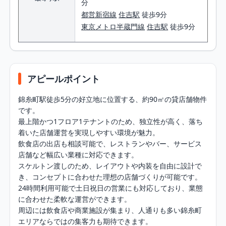
分
都営新宿線
住吉駅
徒歩9分
東京メトロ半蔵門線
住吉駅
徒歩9分
アピールポイント
錦糸町駅徒歩5分の好立地に位置する、約90㎡の貸店舗物件
です。

最上階かつ1フロア1テナントのため、独立性が高く、落ち
着いた店舗運営を実現しやすい環境が魅力。

飲食店の出店も相談可能で、レストランやバー、サービス
店舗など幅広い業種に対応できます。

スケルトン渡しのため、レイアウトや内装を自由に設計で
き、コンセプトに合わせた理想の店舗づくりが可能です。

24時間利用可能で土日祝日の営業にも対応しており、業態
に合わせた柔軟な運営ができます。

周辺には飲食店や商業施設が集まり、人通りも多い錦糸町
エリアならではの集客力も期待できます。
