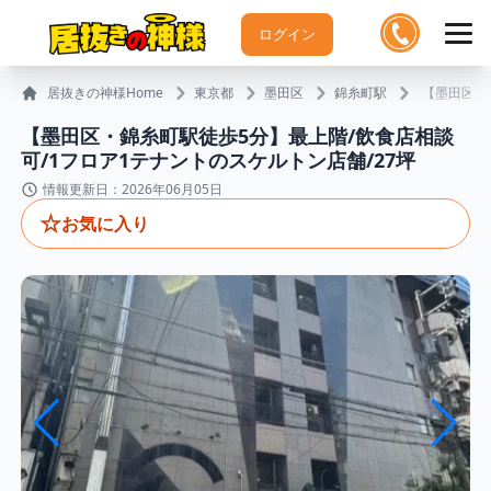
ログイン
居抜きの神様Home
東京都
墨田区
錦糸町駅
【墨田区・
【墨田区・錦糸町駅徒歩5分】最上階/飲食店相談
可/1フロア1テナントのスケルトン店舗/27坪
情報更新日：2026年06月05日
☆
お気に入り