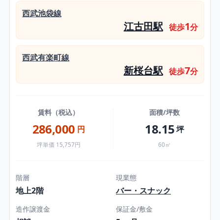
西武池袋線
江古田駅
1
徒歩
分
西武有楽町線
新桜台駅
7
徒歩
分
賃料（税込）
面積/坪数
286,000
18.15
円
坪
坪単価 15,757円
60㎡
階層
現業態
地上2階
バー・スナック
造作譲渡金
保証金/敷金