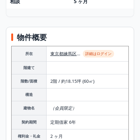
相談
5 ヶ月
物件概要
東京都
練馬区
...
所在
詳細はログイン
階建て
2階 / 約18.15坪 (60㎡)
階数/面積
構造
（会員限定）
建物名
定期借家 6年
契約期間
2 ヶ月
権利金・礼金