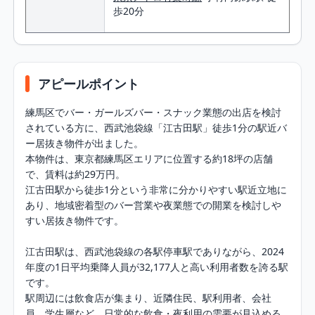
歩20分
アピールポイント
練馬区でバー・ガールズバー・スナック業態の出店を検討
されている方に、西武池袋線「江古田駅」徒歩1分の駅近バ
ー居抜き物件が出ました。

本物件は、東京都練馬区エリアに位置する約18坪の店舗
で、賃料は約29万円。

江古田駅から徒歩1分という非常に分かりやすい駅近立地に
あり、地域密着型のバー営業や夜業態での開業を検討しや
すい居抜き物件です。

江古田駅は、西武池袋線の各駅停車駅でありながら、2024
年度の1日平均乗降人員が32,177人と高い利用者数を誇る駅
です。

駅周辺には飲食店が集まり、近隣住民、駅利用者、会社
員、学生層など、日常的な飲食・夜利用の需要が見込める