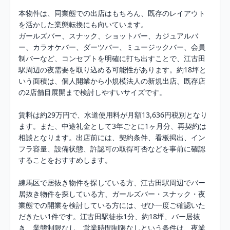
本物件は、同業態での出店はもちろん、既存のレイアウト
を活かした業態転換にも向いています。

ガールズバー、スナック、ショットバー、カジュアルバ
ー、カラオケバー、ダーツバー、ミュージックバー、会員
制バーなど、コンセプトを明確に打ち出すことで、江古田
駅周辺の夜需要を取り込める可能性があります。約18坪と
いう面積は、個人開業から小規模法人の新規出店、既存店
の2店舗目展開まで検討しやすいサイズです。

賃料は約29万円で、水道使用料が月額13,636円税別となり
ます。また、中途礼金として3年ごとに1ヶ月分、再契約は
相談となります。出店前には、契約条件、看板掲出、イン
フラ容量、設備状態、許認可の取得可否などを事前に確認
することをおすすめします。

練馬区で居抜き物件を探している方、江古田駅周辺でバー
居抜き物件を探している方、ガールズバー・スナック・夜
業態での開業を検討している方には、ぜひ一度ご確認いた
だきたい1件です。江古田駅徒歩1分、約18坪、バー居抜
き、業態制限なし、営業時間制限なしという条件は、夜業