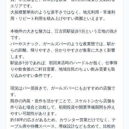
エリアです。

大規模繁華街のような派手さではなく、地元利用・常連利
用・リピート利用を積み上げやすい商圏といえます。

本物件の大きな魅力は、江古田駅徒歩1分という立地の強さ
です。

バーやスナック、ガールズバーのような夜業態では、駅か
らの距離、帰りやすさ、分かりやすさが集客に大きく影響
します。

駅徒歩1分であれば、初回来店時のハードルが低く、仕事帰
りや飲食後の二軒目需要、地域住民のちょい飲み需要も取
り込みやすい条件です。

現況はバー居抜きで、ガールズバーにもおすすめの店舗で
す。

既存の内装・造作を活かすことで、スケルトンから店舗を
作り込む場合と比較して、初期投資や開業準備期間を抑え
やすい可能性があります。

約18坪の広さがあるため、カウンター営業だけでなく、テ
ーブル席や待機スペース、導線設計なども含めて、比較的