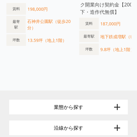
ク開業向け契約金【200
198,000円
賃料
下・造作代無償】
石神井公園駅（徒歩20
最寄
187,000円
賃料
駅
分）
地下鉄成増駅（徒
最寄駅
13.59坪（地上1階）
坪数
9.8坪（地上1階）
坪数
業態から探す
沿線から探す