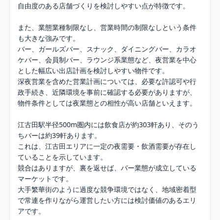
自由度のある店舗づくりを検討しやすい点が特徴です。

また、業態業種制限なし、営業時間の制限なしという条件
も大きな強みです。

バー、ガールズバー、スナック、ダイニングバー、カラオ
ケバー、会員制バー、ラウンジ系業態など、夜営業を中心
とした幅広い出店計画を検討しやすい物件です。

深夜営業を含めた営業計画については、必要な許認可や行
政手続き、近隣環境を事前に確認する必要がありますが、
物件条件としては夜業態との相性が高い店舗といえます。

江古田駅半径500m圏内には飲食店が約303軒あり、そのう
ちバーは約39軒あります。

これは、江古田エリアに一定の夜需要・飲酒需要が存在し
ていることを示しています。

競合はありますが、裏を返せば、バー業態が成立している
マーケットです。

大手繁華街のように過度な競争環境ではなく、地域密着型
で常連を作りながら運営したい方には検討価値のあるエリ
アです。
