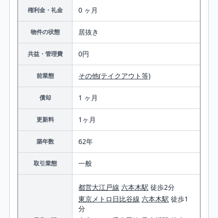
0 ヶ月
権利金・礼金
居抜き
物件の状態
0円
共益・管理費
その他(テイクアウト等)
前業態
1 ヶ月
償却
1ヶ月
更新料
62年
築年数
一般
取引業態
都営大江戸線
六本木駅
徒歩2分
東京メトロ日比谷線
六本木駅
徒歩1
分