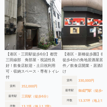
【港区・三田駅徒歩6分】都営
【港区・新橋徒歩圏】御
三⽥線部 角部屋・視認性良
徒歩4分の角地居酒屋居抜
好！飲食店歓迎・土日祝利用
件／飲食店開業・居酒屋
可・収納スペース・専有トイレ
け
付
330,000円
賃料
352,000円
賃料
御成門駅（徒歩4
最寄駅
三田駅（徒歩6分）
最寄駅
13.37坪（地上1階
坪数
13.2坪（地上1.2階）
坪数