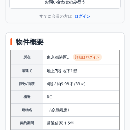
お問い合わせのみ行う
すでに会員の方は
ログイン
物件概要
東京都
港区
...
所在
詳細はログイン
地上7階 地下1階
階建て
4階 / 約9.98坪 (33㎡)
階数/面積
RC
構造
（会員限定）
建物名
普通借家 1.5年
契約期間