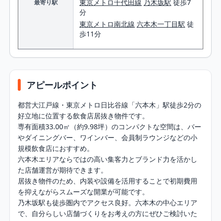
東京メトロ千代田線
乃木坂駅
徒歩7
最寄り駅
分
東京メトロ南北線
六本木一丁目駅
徒
歩11分
アピールポイント
都営大江戸線・東京メトロ日比谷線「六本木」駅徒歩2分の
好立地に位置する飲食店居抜き物件です。

専有面積33.00㎡（約9.98坪）のコンパクトな空間は、バー
やダイニングバー、ワインバー、会員制ラウンジなどの小
規模飲食店におすすめ。

六本木エリアならではの高い集客力とブランド力を活かし
た店舗運営が期待できます。

居抜き物件のため、内装や設備を活用することで初期費用
を抑えながらスムーズな開業が可能です。

乃木坂駅も徒歩圏内でアクセス良好。六本木の中心エリア
で、自分らしい店舗づくりをお考えの方にぜひご検討いた