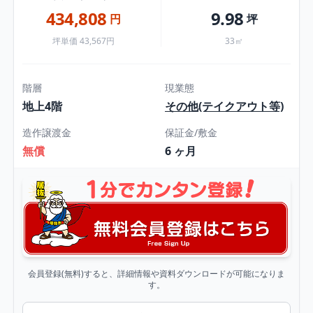
434,808
9.98
円
坪
坪単価 43,567円
33㎡
階層
現業態
地上4階
その他(テイクアウト等)
造作譲渡金
保証金/敷金
無償
6 ヶ月
会員登録(無料)すると、詳細情報や資料ダウンロードが可能になりま
す。