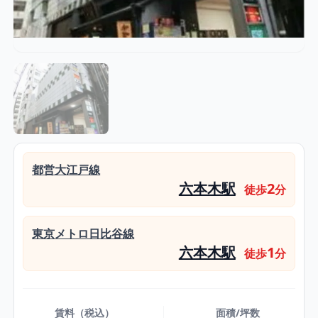
都営大江戸線
六本木駅
2
徒歩
分
東京メトロ日比谷線
六本木駅
1
徒歩
分
賃料（税込）
面積/坪数