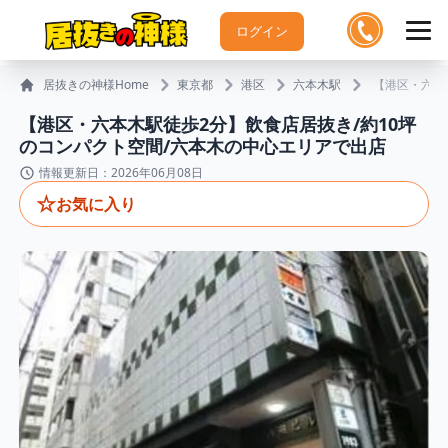
ログイン
居抜きの神様Home
東京都
港区
六本木駅
【港区・六本
【港区・六本木駅徒歩2分】飲食店居抜き/約10坪
のコンパクト空間/六本木の中心エリアで出店
情報更新日：2026年06月08日
☆
お気に入り