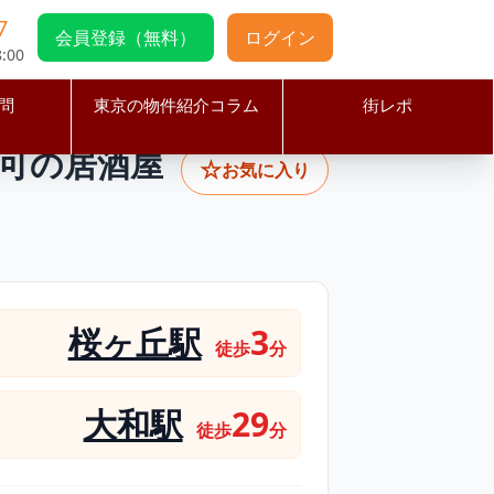
7
会員登録（無料）
ログイン
:00
問
東京の物件紹介コラム
街レポ
ラオケ可の居酒屋居抜き物件／内装美麗・約14.4坪
可の居酒屋
☆
お気に入り
桜ヶ丘駅
3
徒歩
分
大和駅
29
徒歩
分