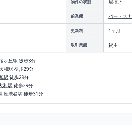
居抜き
物件の状態
バー・スナ
前業態
1ヶ月
更新料
貸主
取引業態
桜ヶ丘駅
徒歩3分
大和駅
徒歩29分
和駅
徒歩29分
大和駅
徒歩29分
高座渋谷駅
徒歩31分