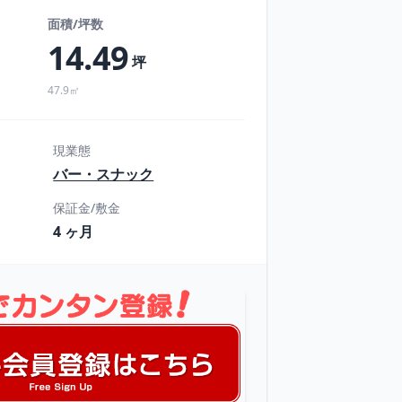
面積/坪数
14.49
坪
47.9㎡
現業態
バー・スナック
保証金/敷金
4 ヶ月