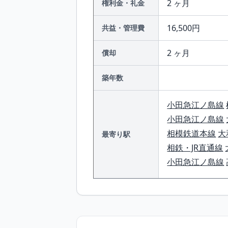
2 ヶ月
権利金・礼金
16,500円
共益・管理費
2 ヶ月
償却
築年数
小田急江ノ島線
小田急江ノ島線
相模鉄道本線
大
最寄り駅
相鉄・JR直通線
小田急江ノ島線