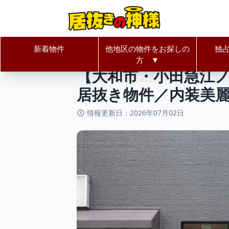
新着物件
他地区の物件をお探しの
独
居抜きの神様Home
神奈川県
大
方 ▼
【大和市・小田急江
居抜き物件／内装美麗・
情報更新日：2026年07月02日