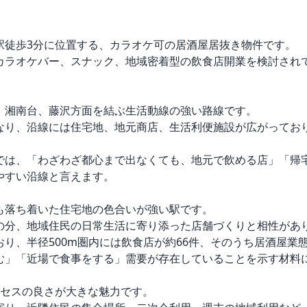
徒歩3分に位置する、カラオケ可の居酒屋居抜き物件です。

カラオケバー、スナック、地域密着型の飲食店開業を検討され
、湘南台、藤沢方面を結ぶ生活動線の強い路線です。

なり、沿線には住宅地、地元商店、生活利便施設が広がってお
では、「わざわざ都心まで出なくても、地元で飲める店」「帰
すい沿線と言えます。

も落ち着いた住宅地の色合いが強い駅です。

の分、地域住民の日常生活に寄り添った店舗づくりと相性があり
り、半径500m圏内には飲食店が約66件、そのうち居酒屋業態
む」「近場で食事をする」需要が存在していることを示す材料に
セスの良さが大きな魅力です。
