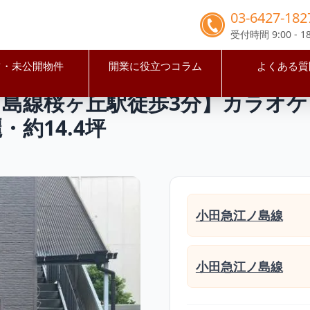
03-6427-182
受付時間 9:00 - 18
占・未公開物件
開業に役立つコラム
よくある質
和市
桜ヶ丘駅
【大和市・小田急江ノ島線桜ヶ丘駅徒歩3分】カ
ノ島線桜ヶ丘駅徒歩3分】カラオケ
約14.4坪
小田急江ノ島線
小田急江ノ島線