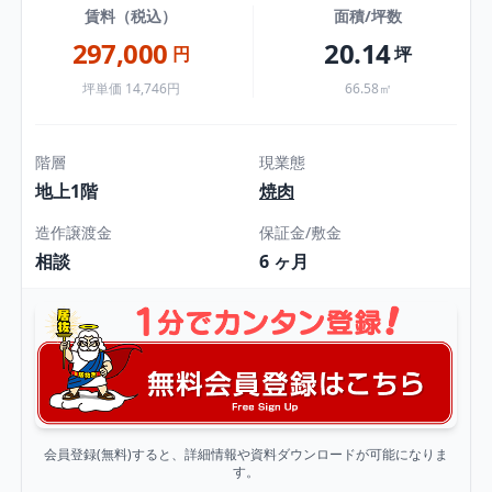
賃料（税込）
面積/坪数
297,000
20.14
円
坪
坪単価 14,746円
66.58㎡
階層
現業態
地上1階
焼肉
造作譲渡金
保証金/敷金
相談
6 ヶ月
会員登録(無料)すると、詳細情報や資料ダウンロードが可能になりま
す。