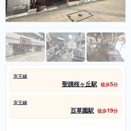
京王線
聖蹟桜ヶ丘駅
5
徒歩
分
京王線
百草園駅
19
徒歩
分