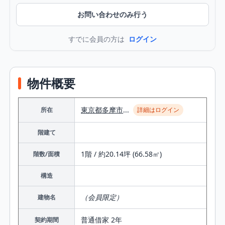
お問い合わせのみ行う
すでに会員の方は
ログイン
物件概要
東京都
多摩市
...
所在
詳細はログイン
階建て
1階 / 約20.14坪 (66.58㎡)
階数/面積
構造
（会員限定）
建物名
普通借家 2年
契約期間