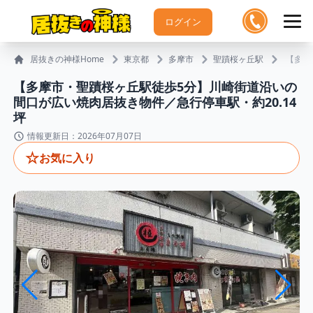
ログイン
居抜きの神様Home
東京都
多摩市
聖蹟桜ヶ丘駅
【多摩
【多摩市・聖蹟桜ヶ丘駅徒歩5分】川崎街道沿いの
間口が広い焼肉居抜き物件／急行停車駅・約20.14
坪
情報更新日：2026年07月07日
☆
お気に入り