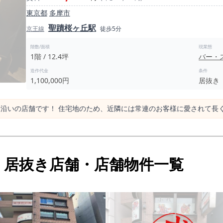
東京都
多摩市
聖蹟桜ヶ丘駅
京王線
徒歩5分
階数/面積
現業態
1階 / 12.4坪
バー・
造作代金
条件
1,100,000円
居抜き
道沿いの店舗です！ 住宅地のため、近隣には常連のお客様に愛されて長
・居抜き店舗・店舗物件一覧