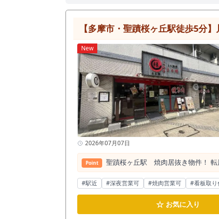
【多摩市・聖蹟桜ヶ丘駅徒歩5分】
New
2026年07月07日
聖蹟桜ヶ丘駅 焼肉居抜き物件！ 
Point
#駅近
#深夜営業可
#焼肉営業可
#看板取り
☆
お気に入り