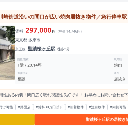
川崎街道沿いの間口が広い焼肉居抜き物件／急行停車駅・約
297,000
賃料
円
(坪@ 14,746円)
東京都
多摩市
聖蹟桜ヶ丘駅
京王線
徒歩5分
階数/面積
現業態
1階 / 20.14坪
焼肉
造作代金
条件
相談
居抜き
転用性ある内装！間口広く取れ視認性良好です！ お早めにお問い合わせ
付け可能
#路面店
#賃料30万円以下
#新着物件
#注目物件
#内覧可能
聖蹟桜ヶ丘駅の居抜き