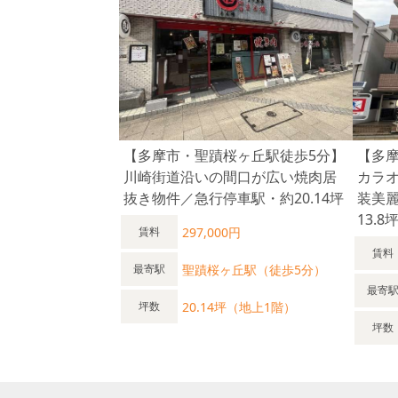
【多摩市・聖蹟桜ヶ丘駅徒歩5分】
【多
川崎街道沿いの間口が広い焼肉居
カラ
抜き物件／急行停車駅・約20.14坪
装美
13.8
297,000円
賃料
賃料
聖蹟桜ヶ丘駅（徒歩5分）
最寄駅
最寄
20.14坪（地上1階）
坪数
坪数