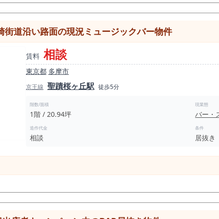
きが早いため、 気になる方はお早めにお問い合わせくださ
川崎街道沿い路面の現況ミュージックバー物件
相談
賃料
東京都
多摩市
聖蹟桜ヶ丘駅
京王線
徒歩5分
階数/面積
現業態
1階 / 20.94坪
バー・
造作代金
条件
相談
居抜き