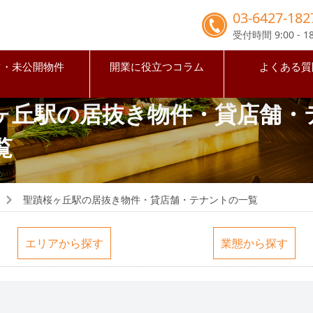
03-6427-182
受付時間 9:00 - 18
占・未公開物件
開業に役立つコラム
よくある質
ヶ丘駅の居抜き物件・貸店舗・
覧
聖蹟桜ヶ丘駅の居抜き物件・貸店舗・テナントの一覧
エリアから探す
業態から探す