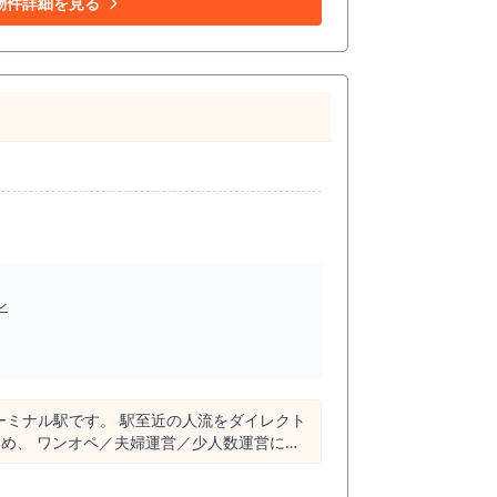
物件詳細を見る
スナック・カラオケバーとしての差別化も検討
わせたバー、カラオケバー、スナック、ラウ
、スケルトンから内装を作り込む場合と比較
器、音響設備、空調、給排水、電気容量等の使
雰囲気や接客、カラオケ利用、常連化しやす
丘で「帰宅前に立ち寄れる店」「地元で歌え
ついては、建物管理上の条件、近隣環境、音
、防音性や音漏れ、周辺区画との関係性を内見
ン
業態については、事前に希望業態をお知らせい
していただく場合がありますので、出店前に
だきたい物件です。聖蹟桜ヶ丘駅徒歩3分、
していただきたいバー居抜き物件です。
至近の人流をダイレクト