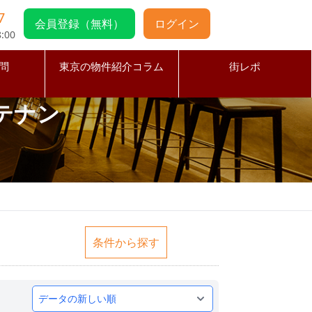
7
会員登録（無料）
ログイン
:00
問
東京の物件紹介コラム
街レポ
テナン
条件から探す