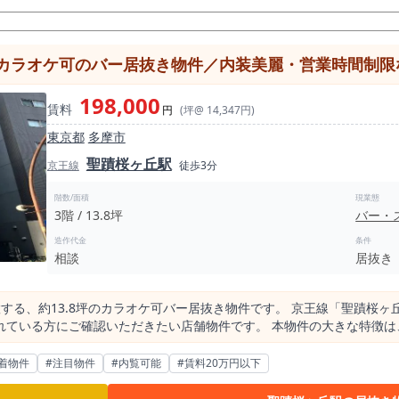
カラオケ可のバー居抜き物件／内装美麗・営業時間制限な
198,000
賃料
円
(坪@ 14,347円)
東京都
多摩市
聖蹟桜ヶ丘駅
京王線
徒歩3分
階数/面積
現業態
3階 / 13.8坪
バー・
造作代金
条件
相談
居抜き
する、約13.8坪のカラオケ可バー居抜き物件です。 京王線「聖蹟桜
たい店舗物件です。 本物件の大きな特徴は、聖蹟桜ヶ丘駅徒歩3分という駅近立地に加
居抜きである点です。 カラオケ対応のバー・スナック系居抜き物件は
にバー・スナック・カラオケバー業態を検討している方にとっては、内
着物件
#注目物件
#内覧可能
#賃料20万円以下
や駅利用者を対象とした飲食需要を見込んだ店舗づくりを検討できます。