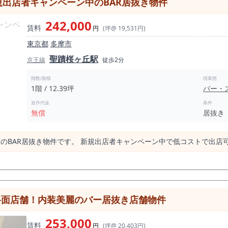
出店者キャンペーン中のBAR居抜き物件
242,000
賃料
円
(坪@ 19,531円)
東京都
多摩市
聖蹟桜ヶ丘駅
京王線
徒歩2分
階数/面積
現業態
1階 / 12.39坪
バー・
造作代金
条件
無償
居抜き
のBAR居抜き物件です。 新規出店者キャンペーン中で低コストで出店
路面店舗！内装美麗のバー居抜き店舗物件
253,000
賃料
円
(坪@ 20,403円)