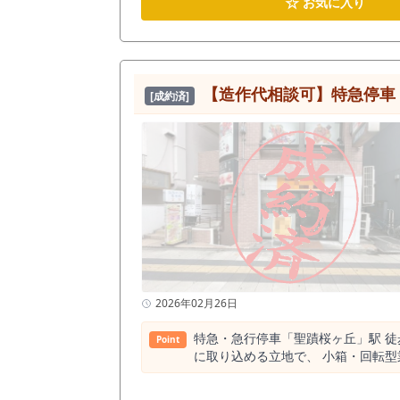
☆
お気に入り
あり、そのうちバー業態は約18件
しやすい立地です。 店舗面積は約13.8坪。大型店舗のように多くのスタッフや大規模な集客を前提とするのではなく、オーナーを中心とした少人数運営
や、地域常連客を積み上げる営業ス
ンジ、小規模なダイニングバーなど、接客距離の近い夜業
装、カウンター、客席レイアウト、
【造作代相談可】特急停車
[成約済]
して、開業準備期間や内装工事費の
用可否については、内見時および専門業者による確認が必要です。 郊外寄りの駅
勤務者に繰り返し利用してもらう営
い価格帯などを組み合わせることで
る店」「落ち着いて飲める店」を作りたい方に向いた募集案件です。 営業時間
深夜帯の営業も視野に入れた計画を
量、来店客の出入り、看板掲出方法
時に確認する必要があります。 業態業種制限として風俗系業態は不可で、臭いや煙の強い業態は相談となります。 そのため、バー、スナック、カラオ
ケバー、ダイニングバー、小規模な
ただいたうえで、貸主確認を進める必要があります。 看板使用料は月額4,400円、企画料1ヶ月、不動
す。 また、家賃保証会社加入、指
看板掲出位置や視認性、費用面もあわせてご確認ください。 多摩市で居抜き物件をお探し
2026年02月26日
業を検討している方、駅近で内装を
約13.8坪、内装美麗、カラオケ可
特急・急行停車「聖蹟桜ヶ丘」駅 徒歩2分、
Point
に取り込める立地で、 小箱・回転型業態と相性の良いラーメン居抜き物件
適。 人件費を抑え、利益を残す設計が組みやすいサイズ感です。 造作は相談。 設
わせ時にご案内いたします。 昼はラーメン・定食、 夜は一品＋アルコールなど、 回転×単価の両立も現実的。 「まずは条件感だけ知りたい」 「実際の