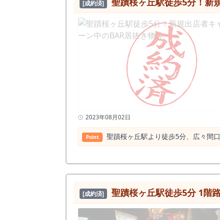
聖蹟桜ヶ丘駅徒歩5分！新規
[成約済]
2023年08月02日
聖蹟桜ヶ丘駅より徒歩5分、広々間口
Point
聖蹟桜ヶ丘駅徒歩5分 1階
[成約済]