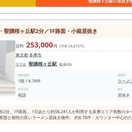
聖蹟桜ヶ丘駅の居抜き
確認されています。 飲食店が一定数集まるエリアでありながら、バー・
タイルを検討しやすい広さです。カウンター営業、テーブル席を組み合
態と相性を確認しやすい物件です。 現業態はバーで、内装美麗な居抜き物件です。 既存の内
照明、カラオケ関連設備などを出店予定業態に合わせて活用できる場合
・聖蹟桜ヶ丘駅2分／1F路面・小箱居抜き
負担を抑えられる可能性があります。 ただし、既存設備やカラオケ機
近バー物件では、駅前の一見客だけに頼るのではなく、地域住民や近隣
253,000
賃料
業設計が重要です。 本物件は、駅徒歩3分の立地を活かしつつ、店内の
円
(坪@ 28,815円)
、地域密着型のバー・スナックとしての運営を検討できます。聖蹟桜ヶ
東京都
多摩市
の制限がない点も、本物件の検討材料です。 夕方から夜の営業に加え、
聖蹟桜ヶ丘駅
立てられる可能性があります。 ただし、実際の営業時間や営業内容に
京王線
徒歩2分
などを事前に確認することが重要です。 特にカラオケを伴う業態では
階数/面積
現業態
1階 / 8.78坪
ラーメ
ラウンジなどでの検討が現実的です。 重飲食や強い排気を必要とする
産手数料1ヶ月、更新事務手数料0.5ヶ月が必要で
造作代金
条件
定火災保険加入が必要となります。 看板工事については指定業者を利用
相談
居抜き
の方、聖蹟桜ヶ丘駅周辺でバー・スナック・カラオケバーの開
活かした夜業態の出店を考えている方には、ぜひ一度現地をご確認いた
、営業時間制限なし。 郊外駅近で地域密着型のバーを始めたい方に検討
1F路面。 1日あたり約58,241人が利用する多摩エリア有数のターミナル駅です。 駅
。 約8.78坪・カウンター中心のため、 ワンオペ／夫婦運営／少人数運営に最
備内容・条件次第で調整の余地があるため、 具体的な条件はお問い合