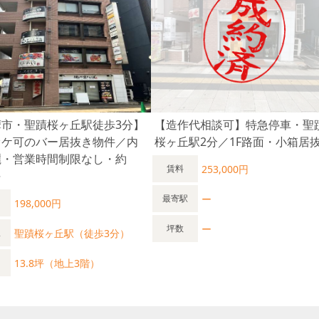
摩市・聖蹟桜ヶ丘駅徒歩3分】
【造作代相談可】特急停車・聖
オケ可のバー居抜き物件／内
桜ヶ丘駅2分／1F路面・小箱居
麗・営業時間制限なし・約
253,000円
賃料
坪
ー
最寄駅
198,000円
ー
坪数
聖蹟桜ヶ丘駅（徒歩3分）
駅
13.8坪（地上3階）