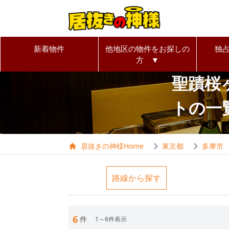
新着物件
他地区の物件をお探しの
独
方 ▼
聖蹟桜
トの一
居抜きの神様Home
東京都
多摩市
路線から探す
6
件
1～6件表示