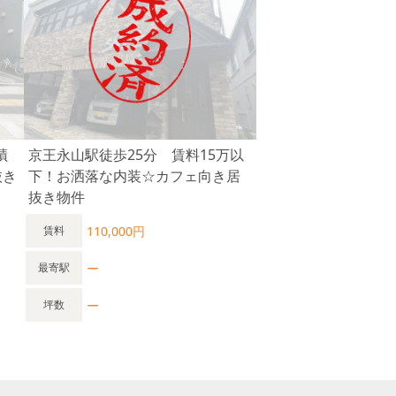
蹟
京王永山駅徒歩25分 賃料15万以
抜き
下！お洒落な内装☆カフェ向き居
抜き物件
110,000円
賃料
ー
最寄駅
ー
坪数