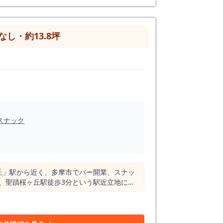
し・約13.8坪
スナック
ヶ丘」駅から近く、多摩市でバー開業、スナッ
、希望される開業者が一定数いる一方で、募集
装や既存設備との相性を確認する価値のある物
 駅半径500m圏内には飲食店が約226件