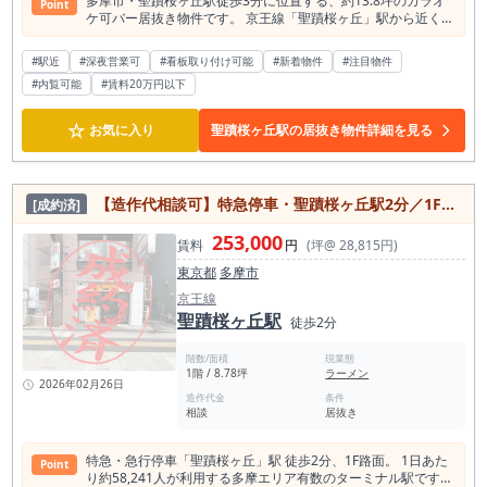
多摩市・聖蹟桜ヶ丘駅徒歩3分に位置する、約13.8坪のカラオ
Point
ケ可バー居抜き物件です。 京王線「聖蹟桜ヶ丘」駅から近く、
多摩市でバー開業、スナック開業、カラオケバー開業を検討さ
れている方にご確認いただきたい店舗物件です。 本物件の大き
#駅近
#深夜営業可
#看板取り付け可能
#新着物件
#注目物件
な特徴は、聖蹟桜ヶ丘駅徒歩3分という駅近立地に加え、カラ
#内覧可能
#賃料20万円以下
オケ利用が相談できるバー居抜きである点です。 カラオケ対応
のバー・スナック系居抜き物件は、希望される開業者が一定数
いる一方で、募集物件としては多くありません。 既にバー・ス
☆
お気に入り
聖蹟桜ヶ丘駅の居抜き物件詳細を見る
ナック・カラオケバー業態を検討している方にとっては、内装
や既存設備との相性を確認する価値のある物件です。 聖蹟桜ヶ
丘駅は京王線の主要駅の一つで、通勤・通学利用に加え、周辺
住民の生活動線として利用される駅です。 駅周辺には商業施
【造作代相談可】特急停車・聖蹟桜ヶ丘駅2分／1F路面・小箱居抜き
[成約済]
設、飲食店、住宅地が集まっており、地域住民や駅利用者を対
象とした飲食需要を見込んだ店舗づくりを検討できます。 駅半
253,000
径500m圏内には飲食店が約226件あり、そのうちバー業態は
賃料
円
(坪@ 28,815円)
約18件確認されています。 飲食店が一定数集まるエリアであ
東京都
多摩市
りながら、バー・スナック・カラオケバーとしての差別化も検
討しやすい立地です。 店舗面積は約13.8坪。大型店舗のように
京王線
多くのスタッフや大規模な集客を前提とするのではなく、オー
聖蹟桜ヶ丘駅
徒歩2分
ナーを中心とした少人数運営や、地域常連客を積み上げる営業
スタイルを検討しやすい広さです。カウンター営業、テーブル
階数/面積
現業態
席を組み合わせたバー、カラオケバー、スナック、ラウンジ、
1階 / 8.78坪
ラーメン
小規模なダイニングバーなど、接客距離の近い夜業態と相性を
2026年02月26日
造作代金
条件
確認しやすい物件です。 現業態はバーで、内装美麗な居抜き物
相談
居抜き
件です。 既存の内装、カウンター、客席レイアウト、照明、カ
ラオケ関連設備などを出店予定業態に合わせて活用できる場
合、スケルトンから内装を作り込む場合と比較して、開業準備
特急・急行停車「聖蹟桜ヶ丘」駅 徒歩2分、1F路面。 1日あた
Point
期間や内装工事費の負担を抑えられる可能性があります。 ただ
り約58,241人が利用する多摩エリア有数のターミナル駅です。