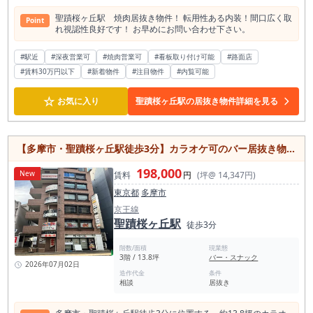
聖蹟桜ヶ丘駅 焼肉居抜き物件！ 転用性ある内装！間口広く取
Point
れ視認性良好です！ お早めにお問い合わせ下さい。
#駅近
#深夜営業可
#焼肉営業可
#看板取り付け可能
#路面店
#賃料30万円以下
#新着物件
#注目物件
#内覧可能
☆
お気に入り
聖蹟桜ヶ丘駅の居抜き物件詳細を見る
【多摩市・聖蹟桜ヶ丘駅徒歩3分】カラオケ可のバー居抜き物件／内装美麗・営業時間制限なし・約13.8坪
198,000
New
賃料
円
(坪@ 14,347円)
東京都
多摩市
京王線
聖蹟桜ヶ丘駅
徒歩3分
階数/面積
現業態
3階 / 13.8坪
バー・スナック
2026年07月02日
造作代金
条件
相談
居抜き