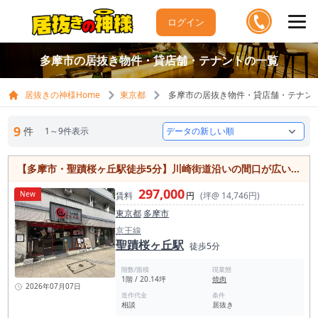
ログイン
多摩市の居抜き物件・貸店舗・テナントの一覧
居抜きの神様Home
東京都
多摩市の居抜き物件・貸店舗・テナン
9
件
1～9件表示
【多摩市・聖蹟桜ヶ丘駅徒歩5分】川崎街道沿いの間口が広い焼肉居抜き物件／急行停車駅・約20.14坪
297,000
New
賃料
円
(坪@ 14,746円)
東京都
多摩市
京王線
聖蹟桜ヶ丘駅
徒歩5分
階数/面積
現業態
1階 / 20.14坪
焼肉
2026年07月07日
造作代金
条件
相談
居抜き