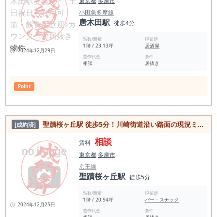
ている方、駅近で内装を活かした夜業態の出店を考えている方
東京都
多摩市
には、ぜひ一度現地をご確認いただきたい物件です。聖蹟桜ヶ
小田急多摩線
丘駅徒歩3分、約13.8坪、内装美麗、カラオケ可、営業時間制
唐木田駅
徒歩4分
限なし。 郊外駅近で地域密着型のバーを始めたい方に検討して
いただきたいバー居抜き物件です。
階数/面積
現業態
1階 / 23.13坪
居酒屋
2024年12月29日
造作代金
条件
相談
居抜き
Point
聖蹟桜ヶ丘駅 徒歩5分！川崎街道沿い路面の現況ミュージックバー物件
[成約済]
相談
賃料
東京都
多摩市
京王線
聖蹟桜ヶ丘駅
徒歩5分
階数/面積
現業態
1階 / 20.94坪
バー・スナック
2024年12月25日
造作代金
条件