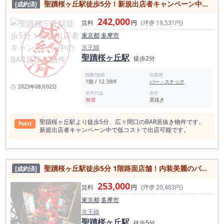
聖蹟桜ヶ丘駅徒歩5分！新規出店者キャンペーン中のBAR居抜き物件
[成約済]
242,000
賃料
円
(坪@ 19,531円)
東京都
多摩市
京王線
聖蹟桜ヶ丘駅
徒歩2分
階数/面積
現業態
1階 / 12.39坪
バー・スナック
2023年08月02日
造作代金
条件
無償
居抜き
聖蹟桜ヶ丘駅より徒歩5分、広々間口のBAR居抜き物件です。
Point
新規出店者キャンペーン中で低コストで出店可能です。
聖蹟桜ヶ丘駅徒歩5分 1階路面店舗！内装美麗のバー居抜き店舗物件
[成約済]
253,000
賃料
円
(坪@ 20,403円)
東京都
多摩市
京王線
聖蹟桜ヶ丘駅
徒歩5分