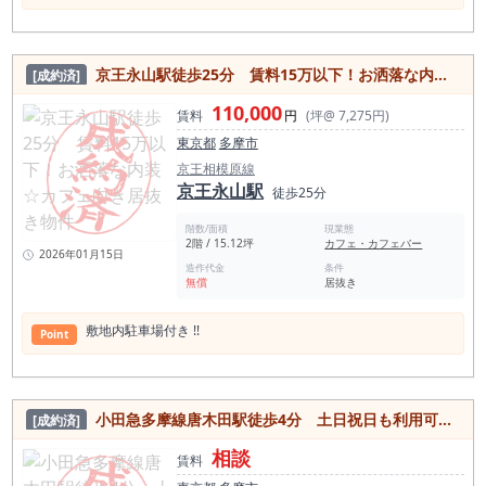
し、既存設備やカラオケ機器、音響設備、空調、給排水、電気
駅至近の人流をダイレクトに取り込める立地で、 小箱・回転型
容量等の使用可否については、内見時および専門業者による確
業態と相性の良いラーメン居抜き物件。 約8.78坪・カウンター
認が必要です。 郊外寄りの駅近バー物件では、駅前の一見客だ
中心のため、 ワンオペ／夫婦運営／少人数運営に最適。 人件
けに頼るのではなく、地域住民や近隣勤務者に繰り返し利用し
費を抑え、利益を残す設計が組みやすいサイズ感です。 造作は
てもらう営業設計が重要です。 本物件は、駅徒歩3分の立地を
京王永山駅徒歩25分 賃料15万以下！お洒落な内装☆カフェ向き居抜き物件
[成約済]
相談。 設備内容・条件次第で調整の余地があるため、 具体的
活かしつつ、店内の雰囲気や接客、カラオケ利用、常連化しや
な条件はお問い合わせ時にご案内いたします。 昼はラーメン・
すい価格帯などを組み合わせることで、地域密着型のバー・ス
110,000
定食、 夜は一品＋アルコールなど、 回転×単価の両立も現実
賃料
円
(坪@ 7,275円)
ナックとしての運営を検討できます。聖蹟桜ヶ丘で「帰宅前に
的。 「まずは条件感だけ知りたい」 「実際の設備を見て判断
立ち寄れる店」「地元で歌える店」「落ち着いて飲める店」を
東京都
多摩市
したい」 という段階でも問題ありません。 駅徒歩2分・路面・
作りたい方に向いた募集案件です。 営業時間の制限がない点
小箱の物件は動きが早いため、 気になる方はお早めにお問い合
京王相模原線
も、本物件の検討材料です。 夕方から夜の営業に加え、深夜帯
わせください。
京王永山駅
の営業も視野に入れた計画を立てられる可能性があります。 た
徒歩25分
だし、実際の営業時間や営業内容については、建物管理上の条
件、近隣環境、音量、来店客の出入り、看板掲出方法などを事
階数/面積
現業態
前に確認することが重要です。 特にカラオケを伴う業態では、
2階 / 15.12坪
カフェ・カフェバー
2026年01月15日
防音性や音漏れ、周辺区画との関係性を内見時に確認する必要
造作代金
条件
があります。 業態業種制限として風俗系業態は不可で、臭いや
無償
居抜き
煙の強い業態は相談となります。 そのため、バー、スナック、
カラオケバー、ダイニングバー、小規模なラウンジなどでの検
討が現実的です。 重飲食や強い排気を必要とする業態について
敷地内駐車場付き !!
Point
は、事前に希望業態をお知らせいただいたうえで、貸主確認を
進める必要があります。 看板使用料は月額4,400円、企画料1
ヶ月、不動産手数料1ヶ月、更新事務手数料0.5ヶ月が必要で
す。 また、家賃保証会社加入、指定火災保険加入が必要となり
ます。 看板工事については指定業者を利用していただく場合が
小田急多摩線唐木田駅徒歩4分 土日祝日も利用可能・飲食店歓迎♪カウンター付居抜き物件
[成約済]
ありますので、出店前に看板掲出位置や視認性、費用面もあわ
せてご確認ください。 多摩市で居抜き物件をお探しの方、聖蹟
相談
賃料
桜ヶ丘駅周辺でバー・スナック・カラオケバーの開業を検討し