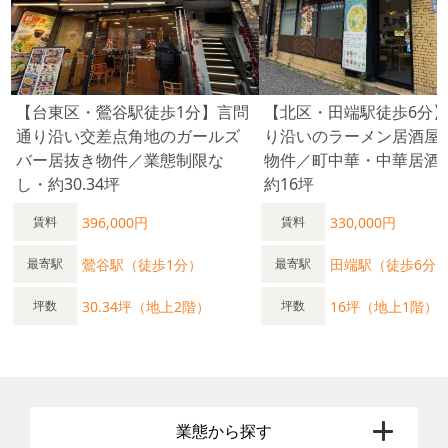
【台東区・鶯谷駅徒歩1分】言問
【北区・田端駅徒歩6分
通り沿い交差点角地のガールズ
り沿いのラーメン居酒屋
バー居抜き物件／業態制限な
物件／町中華・中華居酒
し・約30.34坪
約16坪
396,000円
330,000円
賃料
賃料
鶯谷駅（徒歩1分）
田端駅（徒歩6分
最寄駅
最寄駅
30.34坪（地上2階）
16坪（地上1階）
坪数
坪数
業態から探す