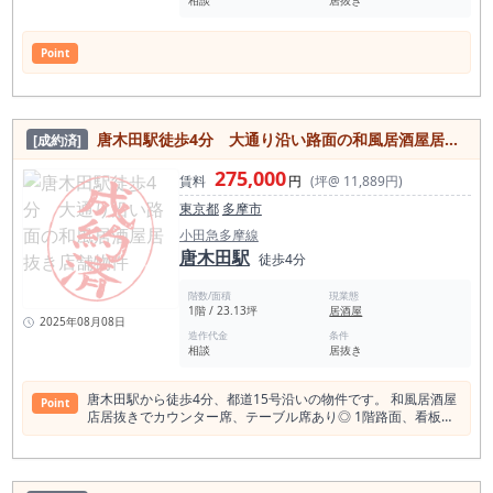
相談
居抜き
Point
唐木田駅徒歩4分 大通り沿い路面の和風居酒屋居抜き店舗物件
[成約済]
275,000
賃料
円
(坪@ 11,889円)
東京都
多摩市
小田急多摩線
唐木田駅
徒歩4分
階数/面積
現業態
1階 / 23.13坪
居酒屋
2025年08月08日
造作代金
条件
相談
居抜き
唐木田駅から徒歩4分、都道15号沿いの物件です。 和風居酒屋
Point
店居抜きでカウンター席、テーブル席あり◎ 1階路面、看板掲
出可能！ 同業態であれば即営業可能です♪