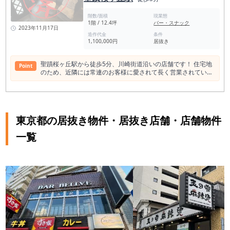
階数/面積
現業態
1階 / 12.4坪
バー・スナック
2023年11月17日
造作代金
条件
1,100,000円
居抜き
聖蹟桜ヶ丘駅から徒歩5分、川崎街道沿いの店舗です！ 住宅地
Point
のため、近隣には常連のお客様に愛されて長く営業されている
店舗が多数ございます。
東京都の居抜き物件・居抜き店舗・店舗物件
一覧