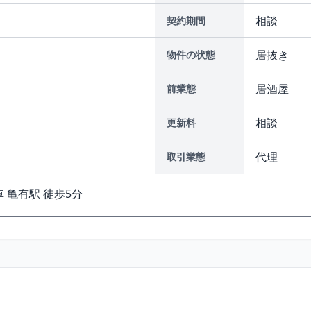
相談
契約期間
居抜き
物件の状態
居酒屋
前業態
相談
更新料
代理
取引業態
車
亀有駅
徒歩5分