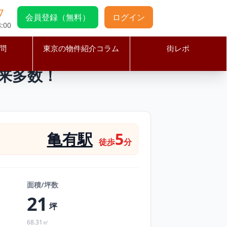
7
会員登録（無料）
ログイン
:00
問
東京の物件紹介コラム
街レポ
、往来多数！
来多数！
亀有駅
5
徒歩
分
面積/坪数
21
坪
68.31㎡