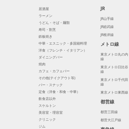
JR
居酒屋
ラーメン
JR山手線
うどん・そば・麺類
JR総武線
寿司・割烹
JR根岸線
鉄板焼き
中華・エスニック・多国籍料理
メトロ線
洋食（フレンチ・イタリアン）
東京メトロ丸の内
ダイニングバー
線
焼肉
東京メトロ日比谷
カフェ・カフェバー
線
その他(テイクアウト等)
東京メトロ千代田
線
バー・スナック
定食（洋食・和食・中華）
東京メトロ東西線
飲食店以外
都営線
スケルトン
都営三田線
美容室・理容室
クリニック
都営大江戸線
ジム