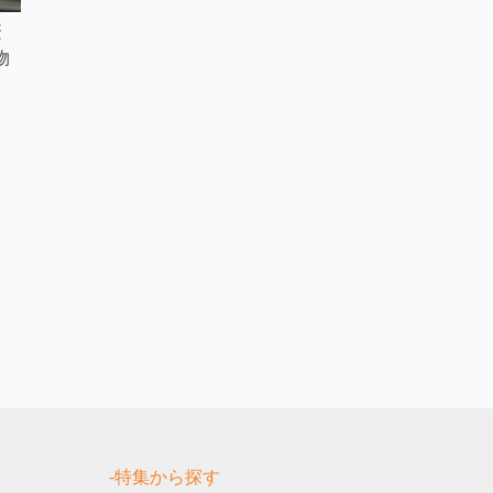
繁
物
制
す
-特集から探す