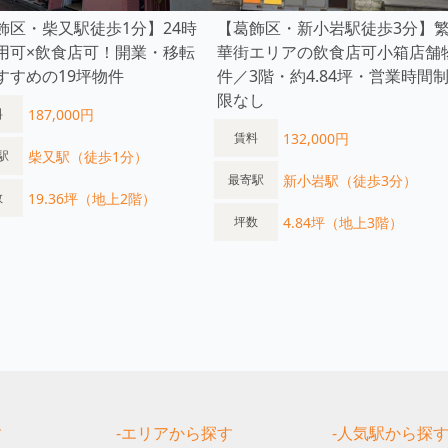
飾区・柴又駅徒歩1分】24時
【葛飾区・新小岩駅徒歩3分】
用可×飲食店可！開業・移転
華街エリアの飲食店可小箱店舗
すすめの19坪物件
件／3階・約4.84坪・営業時間
限なし
187,000円
料
132,000円
賃料
柴又駅（徒歩1分）
駅
新小岩駅（徒歩3分）
最寄駅
19.36坪（地上2階）
数
4.84坪（地上3階）
坪数
す
-エリアから探す
-人気駅から探