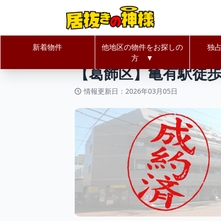
新着物件
他地区の物件をお探しの
独
居抜きの神様Home
東京都
葛飾
方 ▼
【葛飾区】亀有駅徒歩
情報更新日：2026年03月05日