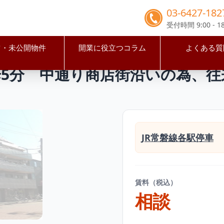
03-6427-182
受付時間 9:00 - 18
占・未公開物件
開業に役立つコラム
よくある質
区
亀有駅
【葛飾区】亀有駅徒歩5分 中通り商店街沿いの為
5分 中通り商店街沿いの為、往
JR常磐線各駅停車
賃料（税込）
相談