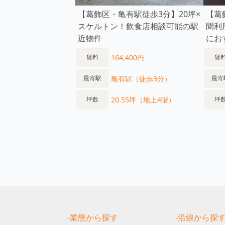
【葛飾区・亀有駅徒歩3分】20坪×
【葛
スケルトン！飲食店相談可能の駅
間利
近物件
にお
164,400円
賃料
賃
亀有駅（徒歩3分）
最寄駅
最寄
20.55坪（地上4階）
坪数
坪
-業態から探す
-沿線から探