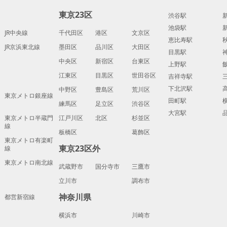
東京23区
渋谷駅
池袋駅
JR中央線
千代田区
港区
文京区
恵比寿駅
JR京浜東北線
墨田区
品川区
大田区
目黒駅
中央区
新宿区
台東区
上野駅
江東区
目黒区
世田谷区
吉祥寺駅
下北沢駅
中野区
豊島区
荒川区
東京メトロ銀座線
田町駅
練馬区
足立区
渋谷区
大宮駅
東京メトロ半蔵門
江戸川区
北区
杉並区
線
板橋区
葛飾区
東京メトロ有楽町
東京23区外
線
東京メトロ南北線
武蔵野市
国分寺市
三鷹市
立川市
調布市
神奈川県
都営新宿線
横浜市
川崎市