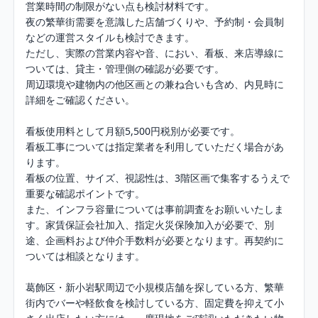
営業時間の制限がない点も検討材料です。

夜の繁華街需要を意識した店舗づくりや、予約制・会員制
などの運営スタイルも検討できます。

ただし、実際の営業内容や音、におい、看板、来店導線に
ついては、貸主・管理側の確認が必要です。

周辺環境や建物内の他区画との兼ね合いも含め、内見時に
詳細をご確認ください。

看板使用料として月額5,500円税別が必要です。

看板工事については指定業者を利用していただく場合があ
ります。

看板の位置、サイズ、視認性は、3階区画で集客するうえで
重要な確認ポイントです。

また、インフラ容量については事前調査をお願いいたしま
す。家賃保証会社加入、指定火災保険加入が必要で、別
途、企画料および仲介手数料が必要となります。再契約に
ついては相談となります。

葛飾区・新小岩駅周辺で小規模店舗を探している方、繁華
街内でバーや軽飲食を検討している方、固定費を抑えて小