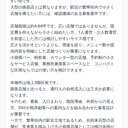
すい街です。

大型の路面店とは異なりますが、駅近の繁華街内で小さく
店舗を構えたい方には、確認価値のある募集案件です。

店舗面積は約4.84坪です。広い店舗ではありませんが、固
定費を抑えながら小さく始めたい方、1人運営・少人数運営
を前提にした方には検討しやすいサイズ感です。

広さを活かすというよりも、用途を絞り、メニュー数や提
供内容を明確にした店舗づくりが重要になります。

小規模バー、軽飲食、カウンター型の店舗、予約制の小さ
なサービス店舗、事務所兼接客スペースなど、コンパクト
な区画ならではの使い方を検討できます。

本物件は地上3階区画です。

路面店舗と比べると、通行人の自然流入には工夫が必要に
なります。

そのため、看板、入口まわり、階段導線、外部からの見え
方、SNSや既存顧客への案内などを組み合わせた集客設計
が重要です。

一方で、繁華街内の駅近立地であるため、目的来店型の店
舗や、常連客を積み上げる小規模店舗としては検討余地が