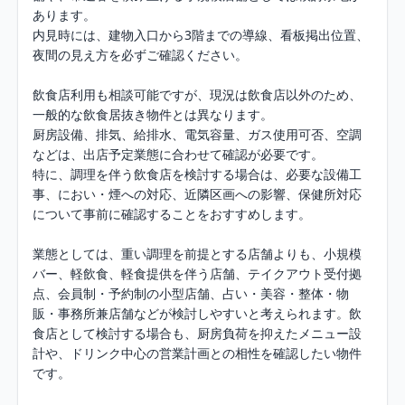
あります。

内見時には、建物入口から3階までの導線、看板掲出位置、
夜間の見え方を必ずご確認ください。

飲食店利用も相談可能ですが、現況は飲食店以外のため、
一般的な飲食居抜き物件とは異なります。

厨房設備、排気、給排水、電気容量、ガス使用可否、空調
などは、出店予定業態に合わせて確認が必要です。

特に、調理を伴う飲食店を検討する場合は、必要な設備工
事、におい・煙への対応、近隣区画への影響、保健所対応
について事前に確認することをおすすめします。

業態としては、重い調理を前提とする店舗よりも、小規模
バー、軽飲食、軽食提供を伴う店舗、テイクアウト受付拠
点、会員制・予約制の小型店舗、占い・美容・整体・物
販・事務所兼店舗などが検討しやすいと考えられます。飲
食店として検討する場合も、厨房負荷を抑えたメニュー設
計や、ドリンク中心の営業計画との相性を確認したい物件
です。
