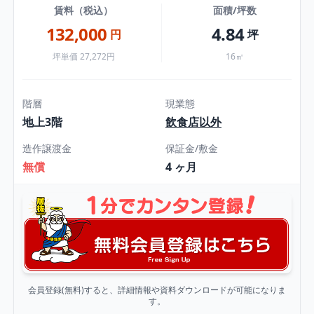
賃料（税込）
面積/坪数
132,000
4.84
円
坪
坪単価 27,272円
16㎡
階層
現業態
地上3階
飲食店以外
造作譲渡金
保証金/敷金
無償
4 ヶ月
会員登録(無料)すると、詳細情報や資料ダウンロードが可能になりま
す。