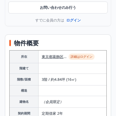
お問い合わせのみ行う
すでに会員の方は
ログイン
物件概要
東京都
葛飾区
...
所在
詳細はログイン
階建て
3階 / 約4.84坪 (16㎡)
階数/面積
構造
（会員限定）
建物名
定期借家 2年
契約期間