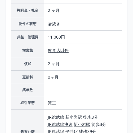
2 ヶ月
権利金・礼金
居抜き
物件の状態
11,000円
共益・管理費
飲食店以外
前業態
2 ヶ月
償却
0ヶ月
更新料
築年数
貸主
取引業態
JR総武線
新小岩駅
徒歩3分
JR総武線快速
新小岩駅
徒歩3分
JR総武線
平井駅
徒歩39分
最寄り駅