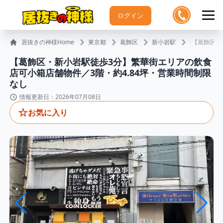
ログイン
居抜きの神様Home
東京都
葛飾区
新小岩駅
【葛飾区・
【葛飾区・新小岩駅徒歩3分】繁華街エリアの飲食
店可小箱店舗物件／3階・約4.84坪・営業時間制限
なし
情報更新日：2026年07月08日
☆
お気に入り