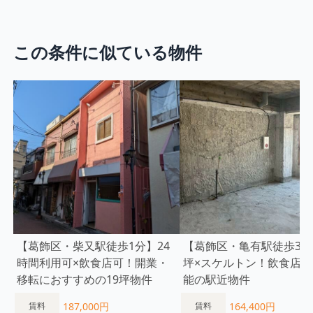
この条件に似ている物件
【葛飾区・柴又駅徒歩1分】24
【葛飾区・亀有駅徒歩3分
時間利用可×飲食店可！開業・
坪×スケルトン！飲食店相
移転におすすめの19坪物件
能の駅近物件
187,000円
164,400円
賃料
賃料