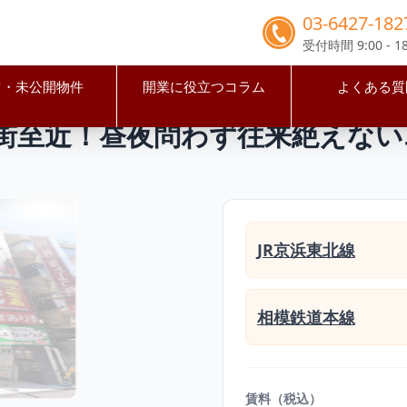
03-6427-182
受付時間 9:00 - 18
占・未公開物件
開業に役立つコラム
よくある質
浜市西区
横浜駅
横浜駅徒歩3分 繁華街至近！昼夜問わず往
華街至近！昼夜問わず往来絶えな
JR京浜東北線
相模鉄道本線
賃料（税込）