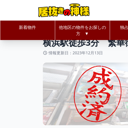
新着物件
他地区の物件をお探しの
独
居抜きの神様Home
神奈川県
横
方 ▼
横浜駅徒歩3分 繁
情報更新日：2023年12月13日