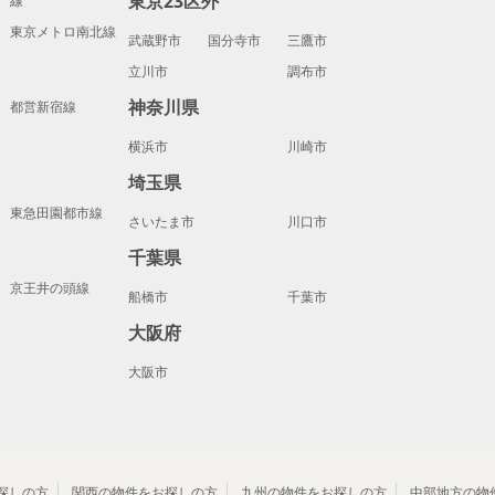
東京23区外
線
東京メトロ南北線
武蔵野市
国分寺市
三鷹市
立川市
調布市
神奈川県
都営新宿線
横浜市
川崎市
埼玉県
東急田園都市線
さいたま市
川口市
千葉県
京王井の頭線
船橋市
千葉市
大阪府
大阪市
探しの方
関西の物件をお探しの方
九州の物件をお探しの方
中部地方の物