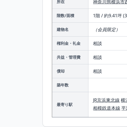
神奈川県
横浜市
所在
1階 / 約9.41坪 (
階数/面積
（会員限定）
建物名
相談
権利金・礼金
相談
共益・管理費
相談
償却
築年数
JR京浜東北線
横
最寄り駅
相模鉄道本線
平