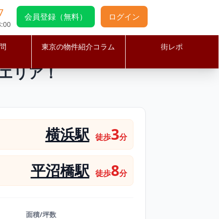
7
会員登録（無料）
ログイン
:00
問
東京の物件紹介コラム
街レポ
来絶えないエリア！
いエリア！
横浜駅
3
徒歩
分
平沼橋駅
8
徒歩
分
面積/坪数