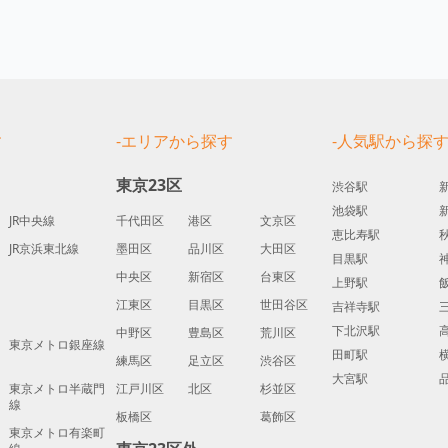
す
-エリアから探す
-人気駅から探
東京23区
渋谷駅
池袋駅
JR中央線
千代田区
港区
文京区
恵比寿駅
JR京浜東北線
墨田区
品川区
大田区
目黒駅
中央区
新宿区
台東区
上野駅
江東区
目黒区
世田谷区
吉祥寺駅
下北沢駅
中野区
豊島区
荒川区
東京メトロ銀座線
田町駅
練馬区
足立区
渋谷区
大宮駅
東京メトロ半蔵門
江戸川区
北区
杉並区
線
板橋区
葛飾区
東京メトロ有楽町