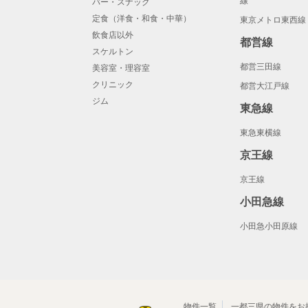
線
バー・スナック
定食（洋食・和食・中華）
東京メトロ東西線
飲食店以外
都営線
スケルトン
都営三田線
美容室・理容室
クリニック
都営大江戸線
ジム
東急線
東急東横線
京王線
京王線
小田急線
小田急小田原線
物件一覧
一都三県の物件をお