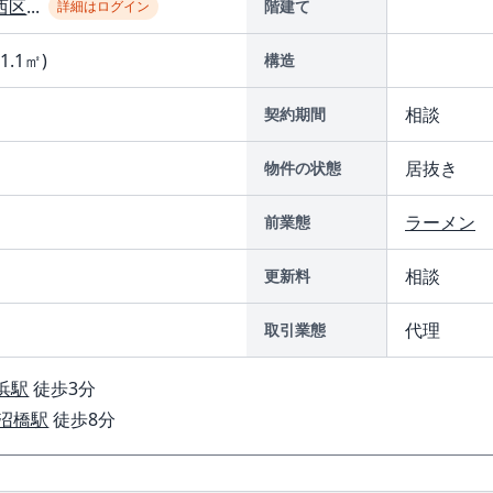
西区
...
階建て
詳細はログイン
31.1㎡)
構造
相談
契約期間
居抜き
物件の状態
ラーメン
前業態
相談
更新料
代理
取引業態
浜駅
徒歩3分
沼橋駅
徒歩8分