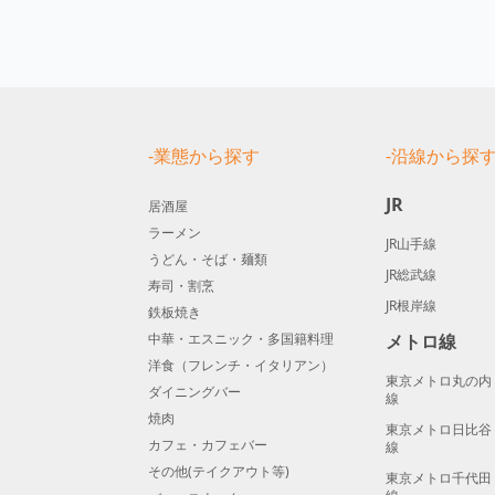
-業態から探す
-沿線から探
JR
居酒屋
ラーメン
JR山手線
うどん・そば・麺類
JR総武線
寿司・割烹
JR根岸線
鉄板焼き
中華・エスニック・多国籍料理
メトロ線
洋食（フレンチ・イタリアン）
東京メトロ丸の内
ダイニングバー
線
焼肉
東京メトロ日比谷
カフェ・カフェバー
線
その他(テイクアウト等)
東京メトロ千代田