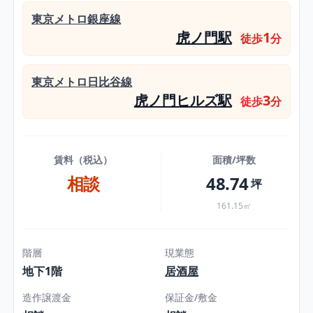
東京メトロ銀座線
虎ノ門駅
1
徒歩
分
東京メトロ日比谷線
虎ノ門ヒルズ駅
3
徒歩
分
賃料（税込）
面積/坪数
相談
48.74
坪
161.15㎡
階層
現業態
地下1階
居酒屋
造作譲渡金
保証金/敷金