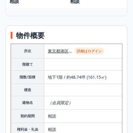
相談
相談
物件概要
東京都
港区
...
所在
詳細はログイン
階建て
地下1階 / 約48.74坪 (161.15㎡)
階数/面積
構造
（会員限定）
建物名
相談
契約期間
相談
権利金・礼金