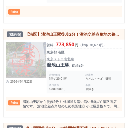
Point
【港区】溜池山王駅徒歩2分！溜池交差点角地の路面蕎麦屋居抜き店舗物件
[成約済]
773,850
賃料
円
(坪@ 38,673円)
東京都
港区
東京メトロ南北線
溜池山王駅
徒歩2分
階数/面積
現業態
1階 / 20.01坪
うどん・そば・麺類
2026年04月22日
造作代金
条件
8,800,000円
居抜き
溜池山王駅から徒歩2分！ 外堀通り沿い沿い角地の1階路面店
Point
舗です。 溜池交差点角地のため視認性◎ そば屋居抜きで、同
業態であれば即営業可能！