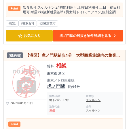
飲⾷店可,スケルトン,24時間利⽤可,⼟曜⽇利⽤可,⼟⽇・祝⽇利
Point
⽤可,耐震 構造(新耐震基準),男⼥別トイレ,エアコン,個別空調,光
ファイバー,有⼈警備,エレベーター,エレベーター２基以上
#駅近
#重飲食可
#深夜営業可
☆
お気に入り
虎ノ門駅の居抜き物件詳細を見る
【港区】虎ノ門駅徒歩1分 大型商業施設内の集客力抜群◎店舗
[成約済]
相談
賃料
東京都
港区
東京メトロ銀座線
虎ノ門駅
徒歩1分
階数/面積
現業態
地下2階 / 27坪
スケルトン
2026年04月21日
造作代金
条件
無償
スケルトン
Point