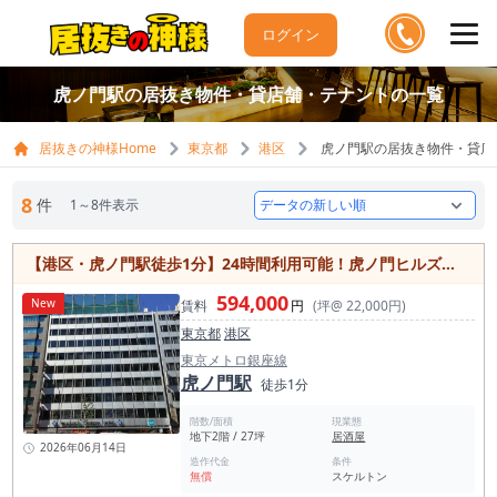
ログイン
虎ノ門駅の居抜き物件・貸店舗・テナントの一覧
居抜きの神様Home
東京都
港区
虎ノ門駅の居抜き物件・貸店
8
件
1～8件表示
【港区・虎ノ門駅徒歩1分】24時間利用可能！虎ノ門ヒルズ徒歩圏の飲食可物件
594,000
New
賃料
円
(坪@ 22,000円)
東京都
港区
東京メトロ銀座線
虎ノ門駅
徒歩1分
階数/面積
現業態
地下2階 / 27坪
居酒屋
2026年06月14日
造作代金
条件
無償
スケルトン