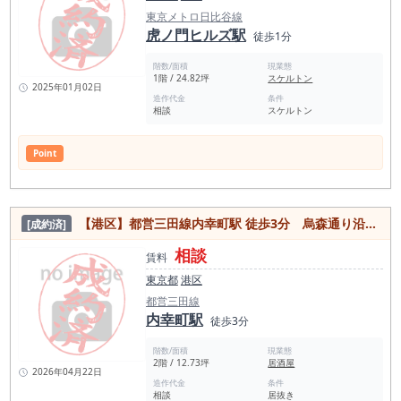
東京メトロ日比谷線
虎ノ門ヒルズ駅
徒歩1分
階数/面積
現業態
1階 / 24.82坪
スケルトン
2025年01月02日
造作代金
条件
相談
スケルトン
Point
【港区】都営三田線内幸町駅 徒歩3分 烏森通り沿い・日比谷通り入ってすぐの好立地物件！
[成約済]
相談
賃料
東京都
港区
都営三田線
内幸町駅
徒歩3分
階数/面積
現業態
2階 / 12.73坪
居酒屋
2026年04月22日
造作代金
条件
相談
居抜き