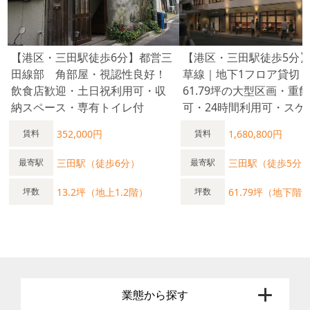
【港区・三田駅徒歩6分】都営三
【港区・三田駅徒歩5分
⽥線部 角部屋・視認性良好！
草線｜地下1フロア貸切
飲食店歓迎・土日祝利用可・収
61.79坪の大型区画・重
納スペース・専有トイレ付
可・24時間利用可・スケ
352,000円
1,680,800円
賃料
賃料
三田駅（徒歩6分）
三田駅（徒歩5分
最寄駅
最寄駅
13.2坪（地上1.2階）
61.79坪（地下階
坪数
坪数
業態から探す