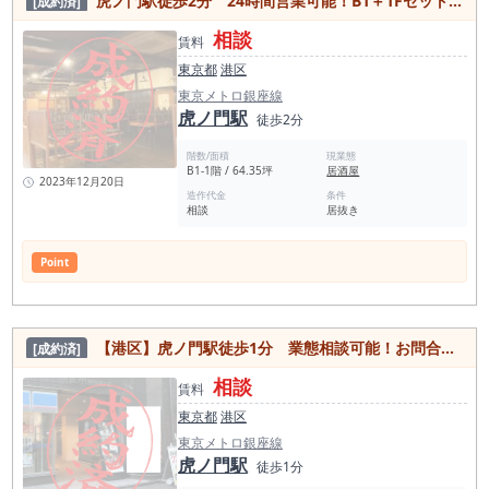
虎ノ門駅徒歩2分 24時間営業可能！B1＋1Fセット貸しの居酒屋居抜き店舗！
[成約済]
相談
賃料
東京都
港区
東京メトロ銀座線
虎ノ門駅
徒歩2分
階数/面積
現業態
B1-1階 / 64.35坪
居酒屋
2023年12月20日
造作代金
条件
相談
居抜き
Point
【港区】虎ノ門駅徒歩1分 業態相談可能！お問合せ下さい！
[成約済]
相談
賃料
東京都
港区
東京メトロ銀座線
虎ノ門駅
徒歩1分