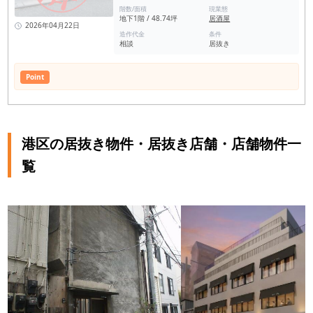
階数/面積
現業態
地下1階 / 48.74坪
居酒屋
2026年04月22日
造作代金
条件
相談
居抜き
Point
港区の居抜き物件・居抜き店舗・店舗物件一
覧