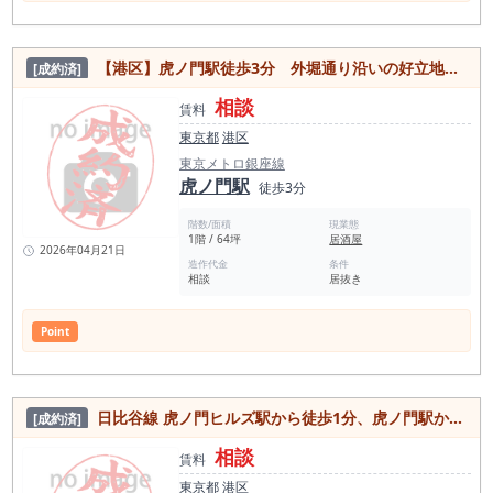
【港区】虎ノ門駅徒歩3分 外堀通り沿いの好立地！1階路面居抜き物件
[成約済]
相談
賃料
東京都
港区
東京メトロ銀座線
虎ノ門駅
徒歩3分
階数/面積
現業態
1階 / 64坪
居酒屋
2026年04月21日
造作代金
条件
相談
居抜き
Point
日比谷線 虎ノ門ヒルズ駅から徒歩1分、虎ノ門駅からも徒歩4分！人気の虎ノ門ヒルズエリアのスケルトン物件
[成約済]
相談
賃料
東京都
港区