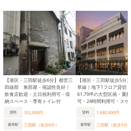
【港区・三田駅徒歩6分】都営三
【港区・三田駅徒歩5分
⽥線部 角部屋・視認性良好！
草線｜地下1フロア貸切
飲食店歓迎・土日祝利用可・収
61.79坪の大型区画・重
納スペース・専有トイレ付
可・24時間利用可・スケ
352,000円
1,680,800円
賃料
賃料
三田駅（徒歩6分）
三田駅（徒歩5分
最寄駅
最寄駅