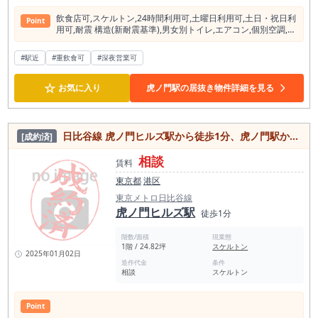
飲⾷店可,スケルトン,24時間利⽤可,⼟曜⽇利⽤可,⼟⽇・祝⽇利
Point
⽤可,耐震 構造(新耐震基準),男⼥別トイレ,エアコン,個別空調,光
ファイバー,有⼈警備,エレベーター,エレベーター２基以上
#駅近
#重飲食可
#深夜営業可
☆
お気に入り
虎ノ門駅の居抜き物件詳細を見る
日比谷線 虎ノ門ヒルズ駅から徒歩1分、虎ノ門駅からも徒歩4分！人気の虎ノ門ヒルズエリアのスケルトン物件
[成約済]
相談
賃料
東京都
港区
東京メトロ日比谷線
虎ノ門ヒルズ駅
徒歩1分
階数/面積
現業態
1階 / 24.82坪
スケルトン
2025年01月02日
造作代金
条件
相談
スケルトン
Point