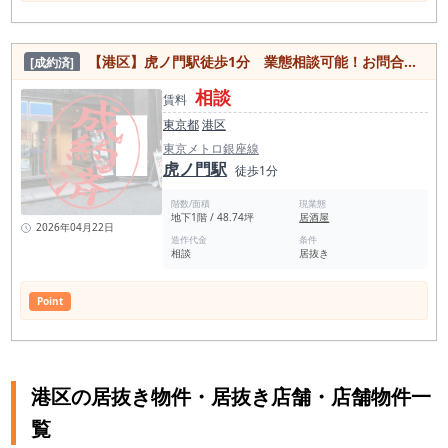
【港区】虎ノ門駅徒歩1分 業態相談可能！お問合せ下さい！
[成約済]
相談
賃料
東京都
港区
東京メトロ銀座線
虎ノ門駅
徒歩1分
階数/面積
現業態
地下1階 / 48.74坪
居酒屋
2026年04月22日
造作代金
条件
相談
居抜き
Point
港区の居抜き物件・居抜き店舗・店舗物件一
覧