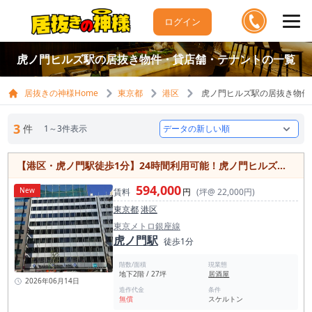
ログイン
虎ノ門ヒルズ駅の居抜き物件・貸店舗・テナントの一覧
居抜きの神様Home
東京都
港区
虎ノ門ヒルズ駅の居抜き物件
3
件
1～3件表示
【港区・虎ノ門駅徒歩1分】24時間利用可能！虎ノ門ヒルズ徒歩圏の飲食可物件
594,000
New
賃料
円
(坪@ 22,000円)
東京都
港区
東京メトロ銀座線
虎ノ門駅
徒歩1分
階数/面積
現業態
地下2階 / 27坪
居酒屋
2026年06月14日
造作代金
条件
無償
スケルトン