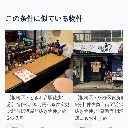
この条件に似ている物件
【板橋区・ときわ台駅徒歩1
【板橋区・板橋区役所前
分】造作代100万円へ条件変更
5分】仲宿商店街至近の鰻
の駅前居酒屋居抜き物件／約
抜き物件／1階路面14坪
24.47坪
店にもおすすめ