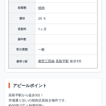
焼肉
前業態
20 ％
償却
1ヶ月
更新料
築年数
一般
取引業態
都営三田線
高島平駅
徒歩3分
最寄り駅
アピールポイント
高島平駅から徒歩3分！

市場通り沿いの焼肉店居抜き物件です。

約50坪で広々利用可能♪
