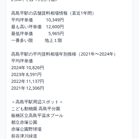
高島平駅の店舗賃料相場情報（直近1年間）

平均坪単価	        10,349円

最も高い坪単価	12,600円

最低坪単価	          5,965円

一番多い階	       地上１階

高島平駅の平均賃料相場年別推移（2021年〜2024年）

平均坪単価

2024年	10,826円

2023年	8,591円

2022年	11,137円

2021年	12,306円

＜高島平駅周辺スポット＞

こども動物園 高島平分園

板橋区立高島平温水プール

都立赤塚公園

赤塚公園野球場

前谷津川緑道
