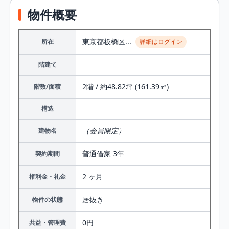
物件概要
東京都
板橋区
...
所在
詳細はログイン
階建て
2階 / 約48.82坪 (161.39㎡)
階数/面積
構造
（会員限定）
建物名
普通借家 3年
契約期間
2 ヶ月
権利金・礼金
居抜き
物件の状態
0円
共益・管理費