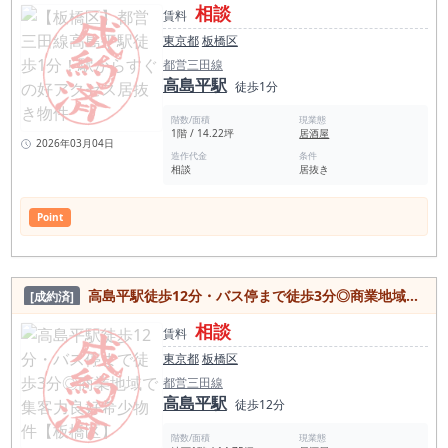
相談
賃料
東京都
板橋区
都営三田線
高島平駅
徒歩1分
階数/面積
現業態
1階 / 14.22坪
居酒屋
2026年03月04日
造作代金
条件
相談
居抜き
Point
高島平駅徒歩12分・バス停まで徒歩3分◎商業地域で集客力良好希少物件【板橋区】
[成約済]
相談
賃料
東京都
板橋区
都営三田線
高島平駅
徒歩12分
階数/面積
現業態