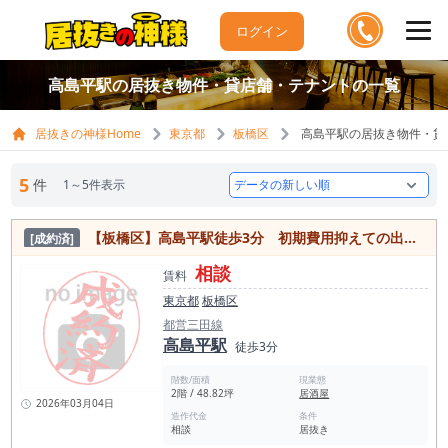
ログイン
高島平駅の居抜き物件・貸店舗・テナントの一覧
居抜きの神様Home
東京都
板橋区
高島平駅の居抜き物件・貸
5
件
1～5件表示
【板橋区】高島平駅徒歩3分 初期費用抑えての出店！焼肉居抜き物件
[成約済]
相談
賃料
東京都
板橋区
都営三田線
高島平駅
徒歩3分
階数/面積
現業態
2階 / 48.82坪
居酒屋
2026年03月04日
造作代金
条件
相談
居抜き