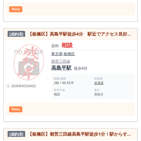
Point
【板橋区】高島平駅徒歩4分 駅近でアクセス良好！焼肉居抜き物件
[成約済]
相談
賃料
東京都
板橋区
都営三田線
高島平駅
徒歩4分
階数/面積
現業態
2階 / 48.82坪
居酒屋
2026年03月04日
造作代金
条件
相談
居抜き
Point
【板橋区】都営三田線高島平駅徒歩1分！駅からすぐの好アクセス居抜き物件
[成約済]