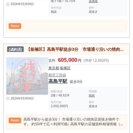
地下1階 / 14.75坪
居酒屋
2026年03月04日
造作代金
条件
相談
居抜き
Point
【板橋区】高島平駅徒歩3分 市場通り沿いの焼肉店居抜き物件
[成約済]
605,000
賃料
円
(坪@ 12,392円)
東京都
板橋区
都営三田線
高島平駅
徒歩3分
階数/面積
現業態
2階 / 48.82坪
焼肉
2026年03月04日
造作代金
条件
2,000,000円
居抜き
高島平駅から徒歩3分！ 市場通り沿いの焼肉店居抜き物件で
Point
す。 約50坪で広々利用可能♪ 高島平駅の店舗賃料相場情報（直
近1年間） 平均坪単価 10,349円 最も高い坪単価 12,600円 最低