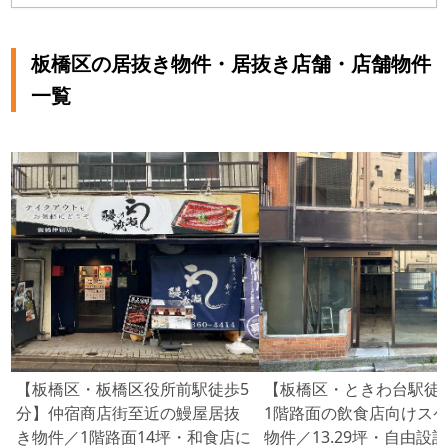
坪単価 5,965円 一番多い階 地上１階 高島平駅の平均賃料相場
年別推移（2021年〜2024年） 平均坪単価 2024年 10,826円
2023年 8,591円 2022年 11,137円 2021年 12,306円 ＜高島平
駅周辺スポット＞ こども動物園 高島平分園 板橋区立高島平温
板橋区の居抜き物件・居抜き店舗・店舗物件
水プール 都立赤塚公園 赤塚公園野球場 前谷津川緑道 旧粕谷家
住宅 徳丸北野神社 板橋区立 郷土芸能伝承館 乗蓮寺(東京大仏)
一覧
板橋区立美術館 新河岸庭球場 豊島区荒川野球場A面 板橋区立
熱帯環境植物館 東京団地倉庫 高島平多目的運動場（旧少年サ
ッカー場） 板橋区立舟渡水辺公園 荒川戸田橋緑地陸上競技場
板橋区医師会病院
【板橋区・板橋区役所前駅徒歩5
【板橋区・ときわ台駅徒
分】仲宿商店街至近の鰻屋居抜
1階路面の飲食店向けス
き物件／1階路面14坪・和食店に
物件／13.29坪・自由設