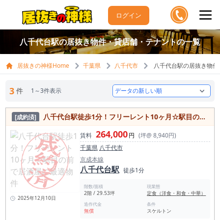
ログイン
八千代台駅の居抜き物件・貸店舗・テナントの一覧
居抜きの神様Home
千葉県
八千代市
八千代台駅の居抜き物件
3
件
1～3件表示
八千代台駅徒歩1分！フリーレント10ヶ⽉☆駅目の前で居酒屋に最適物件
[成約済]
264,000
賃料
円
(坪@ 8,940円)
千葉県
八千代市
京成本線
八千代台駅
徒歩1分
階数/面積
現業態
2階 / 29.53坪
定食（洋食・和食・中華）
2025年12月10日
造作代金
条件
無償
スケルトン