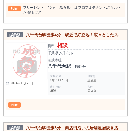
フリーレント：10ヶ⽉,飲⾷店可,１フロア１テナント,スケルト
Point
ン,都市ガス
八千代台駅徒歩4分 駅近で好立地！広々としたスペースの居抜き物件
[成約済]
相談
賃料
千葉県
八千代市
京成本線
八千代台駅
徒歩2分
階数/面積
現業態
2階 / 11.18坪
居酒屋
2024年11月29日
造作代金
条件
相談
居抜き
Point
八千代台駅徒歩3分！商店街沿いの居酒屋居抜き店舗物件
[成約済]