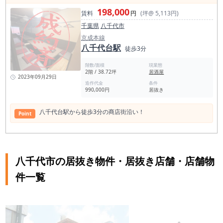
198,000
賃料
円
(坪@ 5,113円)
千葉県
八千代市
京成本線
八千代台駅
徒歩3分
階数/面積
現業態
2階 / 38.72坪
居酒屋
2023年09月29日
造作代金
条件
990,000円
居抜き
八千代台駅から徒歩3分の商店街沿い！
Point
八千代市の居抜き物件・居抜き店舗・店舗物
件一覧