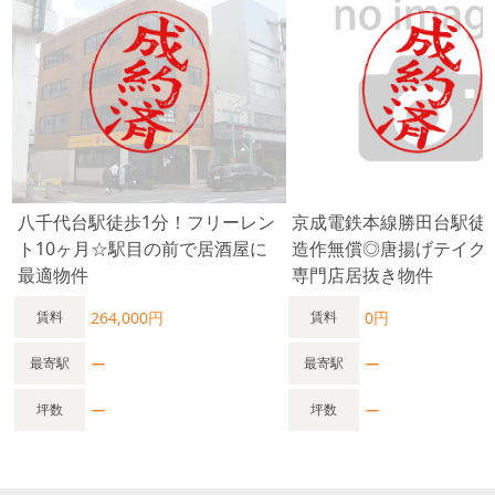
八千代台駅徒歩1分！フリーレン
京成電鉄本線勝田台駅徒
ト10ヶ⽉☆駅目の前で居酒屋に
造作無償◎唐揚げテイク
最適物件
専門店居抜き物件
264,000円
0円
賃料
賃料
ー
ー
最寄駅
最寄駅
ー
ー
坪数
坪数