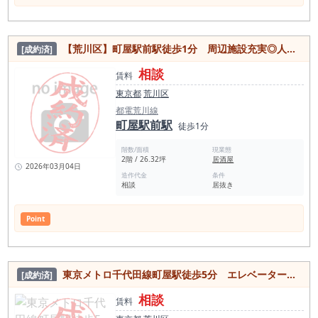
【荒川区】町屋駅前駅徒歩1分 周辺施設充実◎人気エリアの居抜き物件
[成約済]
相談
賃料
東京都
荒川区
都電荒川線
町屋駅前駅
徒歩1分
階数/面積
現業態
2階 / 26.32坪
居酒屋
2026年03月04日
造作代金
条件
相談
居抜き
Point
東京メトロ千代田線町屋駅徒歩5分 エレベーター付き・内装美麗で飲食店に最適物件
[成約済]
相談
賃料