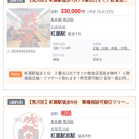
[成約済]
屋駅前」徒歩2分の立地。 3路線が交差する町屋駅は、2024年
店動機につながりやすいポイントです。 また、人通りのある繁
度のデータで東京メトロ約60,574人、京成本線約19,511人、
華街立地であることから、新規開業時の認知獲得にも向いてい
330,000
合計約8万人が利用する交通拠点です。 荒川区内でも安定した
賃料
円
(坪@ 26,612円)
ます。 飲食店開業では、物件の場所が分かりやすいこと、周辺
乗降客数を誇る駅のひとつであり、駅近飲食店物件の需要は底
に飲食利用の習慣があること、駅から近いことが重要です。 本
東京都
荒川区
堅いエリアと言えます。 さらに町屋駅半径500m圏内には飲食
物件は「町屋駅近く」「荒川区町屋」「焼肉居抜き」「飲食店
店が281件。 下町酒場文化が根付くエリアで、焼鳥・もつ焼
京成本線
開業向け」という複数の強みを備えており、町屋エリアで店舗
き・大衆酒場・立ち飲み・居酒屋業態が共存しています。 競争
町屋駅
物件を探している方にとって検討価値の高い物件です。 焼肉店
徒歩1分
がある市場だからこそ、業態の選択と物件条件が重要になりま
の居抜き物件を探している方はもちろん、荒川区で飲食店を開
す。 その町屋で、「炭火使用可能」な焼鳥居酒屋居抜き物件は
業したい方、町屋駅周辺で駅近店舗を探している方、既存設備
階数/面積
現業態
決して多くありません。 炭火使用可の1階路面店舗という条件
を活かしてスピード感のある出店を目指したい方におすすめで
1階 / 12.4坪
定食（洋食・和食・中華）
は、 町屋で焼鳥開業を検討している方にとって大きな差別化ポ
2026年02月03日
す。地域密着型の飲食店としても、仕事帰りや週末の外食需要
イントになります。 本物件は1階路面店舗、約21.99坪。 前業
造作代金
条件
を狙う店舗としても検討しやすい立地です。 町屋・荒川区エリ
相談
居抜き
態は焼鳥居酒屋。カウンター主体の設計で、厨房動線も完成度
アで居抜き物件をお探しの方は、ぜひ一度ご検討ください。
が高く、 居抜きとしての活用度は非常に高い状態です。 焼
鳥・炭火串焼き・もつ焼き・地元密着型酒場など、 町屋の客層
町屋駅徒歩１分 ２番出口出てすぐの飲食店居抜き物件！ １階
Point
に親和性の高い業態に適しています。 「町屋 居酒屋 居抜き」
路面店舗！ファザード取れます！即営業可能◎ 是非一度お問い
「町屋 1階 路面 店舗」「千代田線 居抜き」「京成本線 居抜
合わせください！
き」「都電荒川線 店舗」でお探しの方にとって、 本物件は立
地・条件・業態適合性のバランスが取れた一件です。 町屋で飲
食店を出店する場合、 駅距離・視認性・炭使用可否・排気導線
は重要な検討要素になります。 本物件は徒歩2分の駅近立地に
【荒川区】町屋駅徒歩5分 業種相談可能◎フリーレント2ヶ月付き！施設充実居抜き物件
[成約済]
加え、 既存内装を活かせる焼鳥居抜き物件のため、 初期投資
を抑えたスピード開業が可能です。 町屋エリアは大規模再開発
相談
賃料
型の街ではありませんが、地域密着型の固定客がつきやすいエ
リアです。 焼鳥や炭火業態は客単価設計がしやすく、下町エリ
東京都
荒川区
アとの相性も良い業態です。 町屋で焼鳥居抜き物件を探してい
都電荒川線
る方にとって、 炭使用可能という条件は将来的な業態転換の柔
町屋駅前駅
軟性にもつながります。 荒川区で飲食店物件をお探しの方、町
徒歩5分