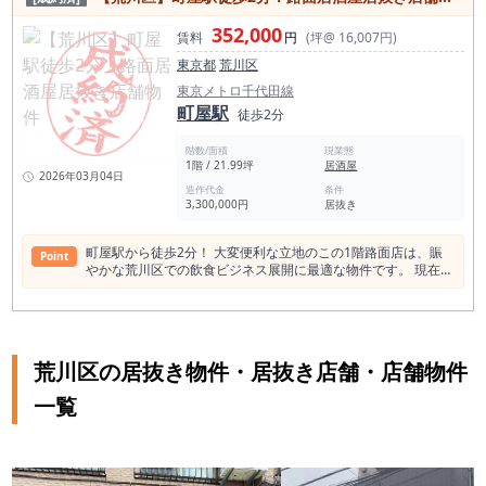
352,000
賃料
円
(坪@ 16,007円)
東京都
荒川区
東京メトロ千代田線
町屋駅
徒歩2分
階数/面積
現業態
1階 / 21.99坪
居酒屋
2026年03月04日
造作代金
条件
3,300,000円
居抜き
町屋駅から徒歩2分！ 大変便利な立地のこの1階路面店は、賑
Point
やかな荒川区での飲食ビジネス展開に最適な物件です。 現在居
抜き状態の居酒屋として内装が整っており、契約後直ぐに事業
を開始できる環境が整っています。 広さは約73㎡（21.99坪）
で、重飲食から軽飲食、バーやクラブまで様々な業態に対応可
能です。 看板取り付けも可能なため、視認性が高く、集客効果
も期待できます。 この物件は、交通のアクセスが良く、都電荒
荒川区の居抜き物件・居抜き店舗・店舗物件
川線の町屋駅前駅もすぐ近く、客足が絶えない立地です。 さら
に、商店街の中心にあるため、日々多くの人々が行き交いま
一覧
す。 営業時間は24時までとなっており、夜遅くまで地元の
人々や観光客を楽しませることが可能です。 商売を始めたい
方、または拡大を考えている経営者にとって、この物件は理想
的な選択肢です。 立地の良さと利便性を生かし、飲食業成功へ
の第一歩をこの物件でチャレンジしてみませんか？ 町屋駅の店