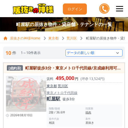
ログイン
町屋駅の居抜き物件・貸店舗・テナントの一覧
居抜きの神様Home
東京都
荒川区
町屋駅の居抜き物件・貸店
10
件
1～10件表示
町屋駅徒歩3分・東京メトロ千代田線/京成線利用可／荒川区町屋の焼肉居抜き物件
[成約済]
495,000
賃料
円
(坪@ 13,524円)
東京都
荒川区
東京メトロ千代田線
町屋駅
徒歩3分
階数/面積
現業態
2階 / 36.6坪
焼肉
2026年08月10日
造作代金
条件
相談
居抜き