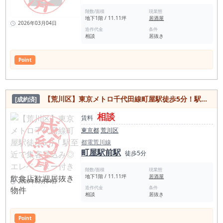
屋駅徒歩圏内で居抜き物件を検討中の方は、 ぜひ現地で厨房設
備・炭火環境・排気経路・導線設計をご確認ください。 町屋駅
階数/面積
現業態
近の炭火使用可能な焼鳥居抜き物件は、 供給が潤沢な市場では
地下1階 / 11.11坪
居酒屋
2026年03月04日
ありません。タイミング重視の物件です。 内見は随時受付して
造作代金
条件
おります。 【町屋で焼鳥居抜きを探している方へ】 町屋で焼
相談
居抜き
鳥居抜き物件を探す際に重要なのは、 ・駅距離（徒歩圏かどう
か） ・炭火使用が可能か ・1階路面かどうか ・排気導線が確
保されているか この4点です。 本物件は、町屋駅徒歩2分・1階
Point
路面・炭使用可能という条件を満たしています。 【町屋エリア
の飲食出店動向】 町屋駅半径500mに飲食店281件。 下町型酒
場市場であり、焼鳥・もつ焼き・大衆酒場の需要が安定してい
るエリアです。 町屋で飲食店を出店する場合、業態と立地の整
合性が重要になります。 炭火業態は町屋の客層と相性が良く、
【荒川区】東京メトロ千代田線町屋駅徒歩5分！駅至近で集客見込み◎エレベーター付き飲食店歓迎居抜き物件
[成約済]
客単価設計もしやすい業態です。 【この物件が向いている出店
者】 ・町屋で焼鳥開業を検討している方 ・荒川区で1階路面の
相談
賃料
飲食店物件を探している方 ・炭火業態で差別化したい方 ・千
代田線・京成本線沿線で出店したい方 【内見のすすめ】 町屋
東京都
荒川区
駅近で炭使用可能な焼鳥居抜き物件は流通が多い市場ではあり
都電荒川線
ません。 町屋で焼鳥居抜き物件をお探しの方、 荒川区で1階路
町屋駅前駅
面の飲食店物件を探している方は、 まずは現地で炭使用環境と
徒歩5分
排気導線をご確認ください。 町屋駅近で炭火使用可能な焼鳥居
抜き物件は、 タイミングが重要です。
階数/面積
現業態
地下1階 / 11.11坪
居酒屋
2026年03月04日
造作代金
条件
相談
居抜き
Point