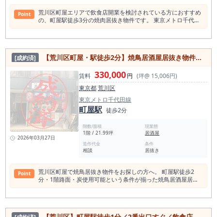
荒川区町屋エリアで飲食店開業を検討されている方におすすめ
Point
の、町屋駅徒歩3分の焼肉居抜き物件です。 東京メトロ千代田
線・京成線の利用が可能な町屋駅近くに位置し、駅からのアク
セスが良く、通勤・通学・買い物・外食など幅広い目的で人の
流れが見込める立地です。 町屋駅周辺は、荒川区内でも生活利
便性が高く、地域住民の日常利用に加えて、駅利用者や近隣勤
【荒川区町屋・駅徒歩2分】焼鳥居酒屋居抜き物件／炭使用可／1階路面21.99坪／千代田線・京成本線・都電荒川線利用可
[成約済]
務者の集客も期待できるエリアです。 本物件は、飲食店が多く
集まる繁華街エリアにあり、周辺には居酒屋、焼肉店、ラーメ
330,000
ン店、定食店、カフェなどさまざまな飲食店が点在していま
賃料
円
(坪@ 15,006円)
す。 すでに外食需要が形成されているエリアのため、飲食店開
東京都
荒川区
業を考えるうえで立地の分かりやすさが大きな魅力です。 町屋
駅半径500m圏内には飲食店が多数あり、焼肉店も一定数営業
東京メトロ千代田線
していることから、食事目的で人が集まりやすい商圏といえま
町屋駅
徒歩2分
す。 約36.3坪の広さがあるため、焼肉店としての再出店はもち
ろん、居酒屋、韓国料理店、肉料理店、ホルモン店、鉄板焼
階数/面積
現業態
き、ダイニング業態など、幅広い飲食業態で検討しやすい店舗
1階 / 21.99坪
居酒屋
物件です。焼肉居抜き物件のため、同業態や近い業態であれ
2026年03月27日
ば、内装・設備の活用により開業準備の効率化や初期費用の抑
造作代金
条件
相談
居抜き
制が期待できます。 スケルトンから店舗を作り込む場合に比
べ、既存の雰囲気を活かした出店計画を立てやすい点も、居抜
き物件ならではのメリットです。 町屋駅は東京メトロ千代田線
荒川区町屋で焼鳥居抜き物件をお探しの方へ。 町屋駅徒歩2
Point
と京成線が利用でき、都心方面や京成沿線からのアクセスにも
分・1階路面・炭使用可能という条件が揃った焼鳥居酒屋居抜
優れています。 千代田線は大手町・表参道方面への移動にも便
き物件の募集が開始しました。 「町屋 居抜き」「町屋 焼鳥 居
利で、京成線は日暮里方面や千葉方面への動線を持つため、地
抜き」「荒川区 飲食店 物件」で物件をお探しの方に、 まずご
域住民だけでなく、乗換利用者や沿線利用者への認知も期待で
覧いただきたい内容です。 本物件は、東京メトロ千代田線「町
きます。駅徒歩3分という距離感は、天候や時間帯に左右され
屋駅」徒歩2分、京成本線「町屋駅」徒歩2分、都電荒川線「町
にくく、ランチ・ディナー・仕事帰りの利用など、日常的な来
【荒川区】町屋駅徒歩1分／2番出口すぐ／飲食店居抜き物件／1階路面店舗／即営業可能／約12.4坪