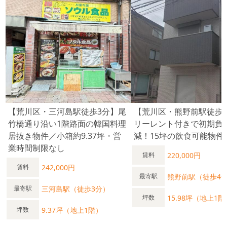
舗賃料相場情報（直近1年間） 平均坪単価 17,158円 最も高い
坪単価 59,879円 最低坪単価 6,655円 一番多い階 地上１階 町屋
駅の平均賃料相場年別推移（2021年〜2024年） 平均坪単価
2024年 16,525円 2023年 16,768円 2022年 14,584円 2021年
17,821円 ＜町屋駅飲食店数 329店 食べログ調べ＞ 居酒
屋 104店 和食 101店 カフェ 40店 洋食・西洋料理
33店 スイーツ店 28店 中華料理 22店 ラーメン店 19店 焼肉ホ
ルモン 19店 バー 17店 アジアエスニック 12店 カ
レー 11店 パン・サンドイッチ 9店 ＜町屋駅周辺スポット＞ ム
ーブ町屋（町屋文化センター） 稲荷神社 町屋光明寺 吉村昭記
念文学館 荒川自然公園 旧三河島汚水処分場喞筒場施設 観音寺
六地蔵 荒川公園 法界寺 やまと湯 成福寺 三味線かとう 三峰神
社 尾久の原公園 荒川二丁目公園 町屋二丁目公園 M-AXE
TOWER 真光会竹内病院 泊船軒 イーストヒル町屋 ＜町屋駅1日
【荒川区・三河島駅徒歩3分】尾
【荒川区・熊野前駅徒歩
平均乗降客数＞ 東京メトロ千代田線 町屋駅 59,032人
竹橋通り沿い1階路面の韓国料理
リーレント付きで初期負
2023年度 京成電鉄 町屋駅 18,003人 国土交通省国土政策
局・令和5年度 東京都交通局 都電荒川線 町屋駅 8,555
居抜き物件／小箱約9.37坪・営
減！15坪の飲食可能物件
人 2020年度 町屋駅合計：85,590人
業時間制限なし
220,000円
賃料
242,000円
賃料
熊野前駅（徒歩4
最寄駅
三河島駅（徒歩3分）
最寄駅
15.98坪（地上1階
坪数
9.37坪（地上1階）
坪数