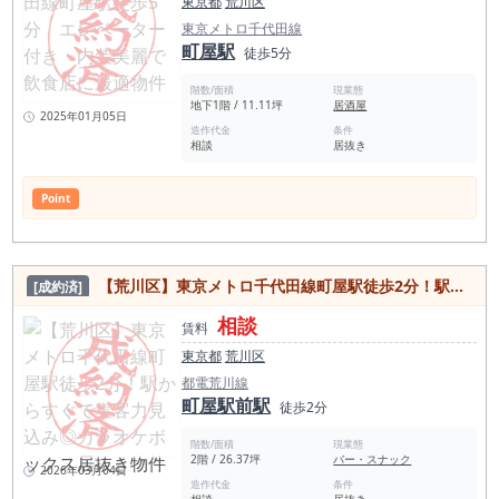
東京都
荒川区
東京メトロ千代田線
町屋駅
徒歩5分
階数/面積
現業態
地下1階 / 11.11坪
居酒屋
2025年01月05日
造作代金
条件
相談
居抜き
Point
【荒川区】東京メトロ千代田線町屋駅徒歩2分！駅からすぐで集客力見込み◎カラオケボックス居抜き物件
[成約済]
相談
賃料
東京都
荒川区
都電荒川線
町屋駅前駅
徒歩2分
階数/面積
現業態
2階 / 26.37坪
バー・スナック
2026年03月04日
造作代金
条件