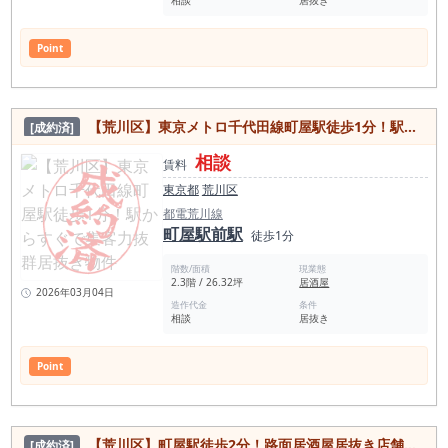
相談
居抜き
Point
【荒川区】東京メトロ千代田線町屋駅徒歩1分！駅からすぐで集客力抜群居抜き物件
[成約済]
相談
賃料
東京都
荒川区
都電荒川線
町屋駅前駅
徒歩1分
階数/面積
現業態
2.3階 / 26.32坪
居酒屋
2026年03月04日
造作代金
条件
相談
居抜き
Point
【荒川区】町屋駅徒歩2分！路面居酒屋居抜き店舗物件
[成約済]