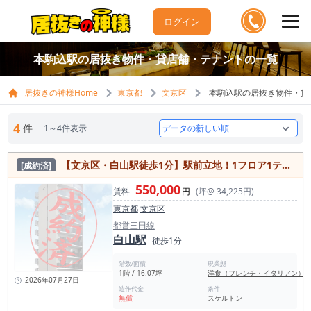
ログイン
本駒込駅の居抜き物件・貸店舗・テナントの一覧
居抜きの神様Home
東京都
文京区
本駒込駅の居抜き物件・貸
4
件
1～4件表示
【文京区・白山駅徒歩1分】駅前立地！1フロア1テナントの飲食店向けスケルトン物件
[成約済]
550,000
賃料
円
(坪@ 34,225円)
東京都
文京区
都営三田線
白山駅
徒歩1分
階数/面積
現業態
1階 / 16.07坪
洋食（フレンチ・イタリアン）
2026年07月27日
造作代金
条件
無償
スケルトン