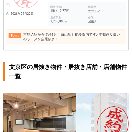
京医学校本館 本念寺 大田南畝の墓 美幾女墓（念速寺） 東洋大
階数/面積
現業態
学 井上円了記念博物館 皇典講究所跡 東京大神宮 白山駅の店舗
1階 / 10.77坪
ラーメン
賃料相場情報（直近1年間） 平均坪単価 20,594円 最も高
2026年04月22日
い坪単価 34,435円 最低坪単価 8,000円 一番多い階 地上１
造作代金
条件
2,200,000円
居抜き
階 白山駅の平均賃料相場年別推移（2021年〜2024年） 平均坪
単価 2024年 19,349円 2023年 20,171円 2022年 20,653円
2021年 18,408円
本駒込駅から徒歩1分！白山駅も徒歩圏内です♪ 本郷通り沿い
Point
のラーメン店居抜き！
文京区の居抜き物件・居抜き店舗・店舗物件
一覧