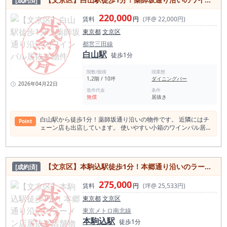
[成約済]
220,000
賃料
円
(坪@ 22,000円)
東京都
文京区
都営三田線
白山駅
徒歩1分
階数/面積
現業態
1,2階 / 10坪
ダイニングバー
2026年04月22日
造作代金
条件
無償
居抜き
白山駅から徒歩1分！薬師坂通り沿いの物件です。 近隣にはチ
Point
ェーン店も出店しています。 使いやすい小箱のワインバル居抜
き物件で、個人や独立開業のお客様にもオススメ！ ＜白山駅
1日平均乗降客数＞ 文京区都営三田線の白山駅の2021年度の1
日平均乗車人員は14,666人 ＜白山駅周辺の飲食店数: 245店
（食べログ調べ）＞ カフェの件数比率が周辺エリアに比べて突
【文京区】本駒込駅徒歩1分！本郷通り沿いのラーメン店居抜き店舗物件
[成約済]
出して高いです。 また、居酒屋が通常は周辺エリアでトップ3
に入ることが多いですが、白山駅周辺では珍しく4位になって
275,000
います。 さらに、カレー店や焼肉店の件数も、住居エリアのた
賃料
円
(坪@ 25,533円)
めか少ない傾向にあります。 和食 63店 カフェ 43店 洋食・西
東京都
文京区
洋料理 32店 居酒屋 27店 バー 19店 ス
イーツ店 19店 中華料理 16店 パン・サンドイッチ 16店 ラーメ
東京メトロ南北線
ン店 13店 アジアエスニック 13店 カレー 8店 焼肉ホルモン 7店
本駒込駅
徒歩1分
＜白山スポット＞ 白山神社 小石川植物園 八百屋のお七墓 旧東