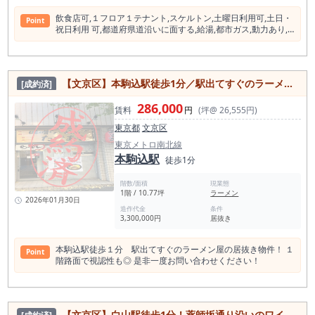
飲⾷店可,１フロア１テナント,スケルトン,⼟曜⽇利⽤可,⼟⽇・
Point
祝⽇利⽤ 可,都道府県道沿いに⾯する,給湯,都市ガス,動⼒あり,
インターネット対応, シャッター⾬⼾,防犯カメラ,エレベーター
【文京区】本駒込駅徒歩1分／駅出てすぐのラーメン店／1階路面店／約10.77坪
[成約済]
286,000
賃料
円
(坪@ 26,555円)
東京都
文京区
東京メトロ南北線
本駒込駅
徒歩1分
階数/面積
現業態
1階 / 10.77坪
ラーメン
2026年01月30日
造作代金
条件
3,300,000円
居抜き
本駒込駅徒歩１分 駅出てすぐのラーメン屋の居抜き物件！ １
Point
階路面で視認性も◎ 是非一度お問い合わせください！
【文京区】白山駅徒歩1分！薬師坂通り沿いのワインバル居抜き物件